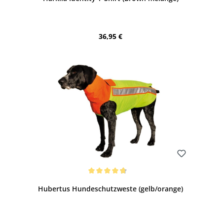
Regulärer Preis:
36,95 €
Bewerten
Durchschnittliche Bewertung von 4.82 von 5 Sternen
Hubertus Hundeschutzweste (gelb/orange)