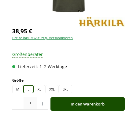
38,95 €
Preise inkl. MwSt. zzgl. Versandkosten
Größenberater
Lieferzeit: 1–2 Werktage
auswählen
Größe
M
L
XL
XXL
3XL
Produkt Anzahl: Gib den gewünschten Wert ein oder benutze die Schaltfläche
In den Warenkorb