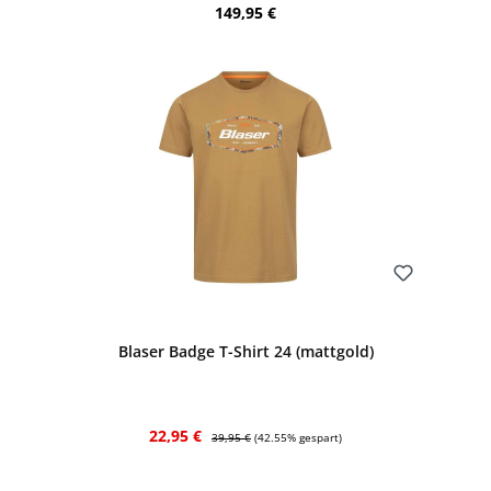
Regulärer Preis:
149,95 €
Bewerten
Blaser Badge T-Shirt 24 (mattgold)
Verkaufspreis:
Regulärer Preis:
22,95 €
39,95 €
(42.55% gespart)