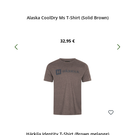
Bewerten
Alaska CoolDry Ms T-Shirt (Solid Brown)
Regulärer Preis:
32,95 €
Bewerten
Härkila Identity T-Shirt (Brown melange)