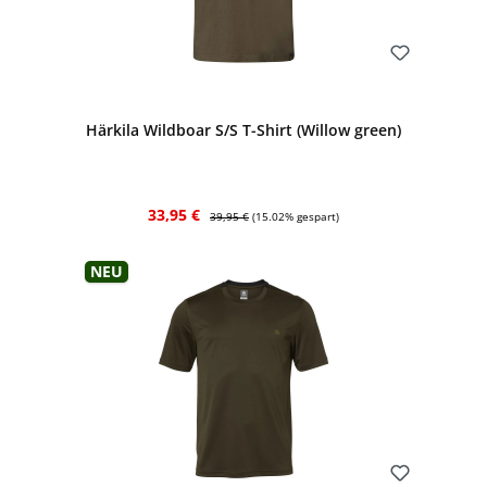
Bewerten
Härkila Wildboar S/S T-Shirt (Willow green)
Verkaufspreis:
Regulärer Preis:
33,95 €
39,95 €
(15.02% gespart)
Neu