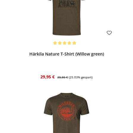
Bewerten
Durchschnittliche Bewertung von 5 von 5 Sternen
Härkila Nature T-Shirt (Willow green)
Verkaufspreis:
Regulärer Preis:
29,95 €
39,95 €
(25.03% gespart)