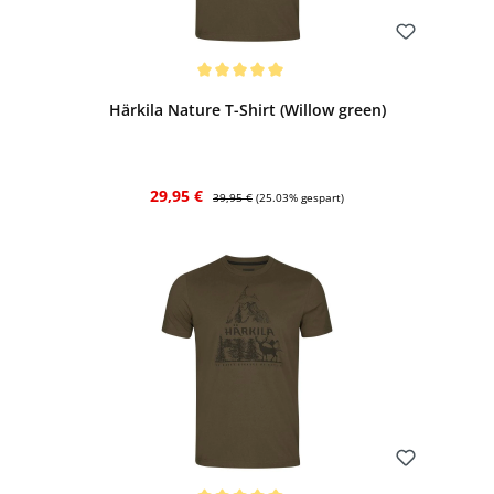
Bewerten
Durchschnittliche Bewertung von 5 von 5 Sternen
Härkila Nature T-Shirt (Willow green)
Verkaufspreis:
Regulärer Preis:
29,95 €
39,95 €
(25.03% gespart)
Bewerten