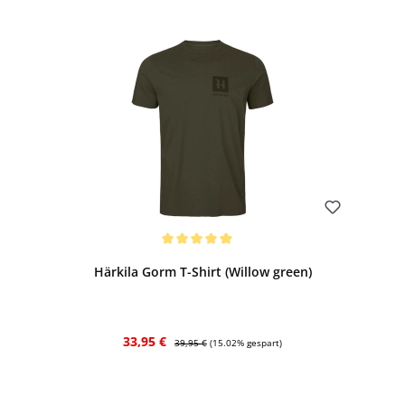
Bewerten
Durchschnittliche Bewertung von 5 von 5 Sternen
Härkila Gorm T-Shirt (Willow green)
Verkaufspreis:
Regulärer Preis:
33,95 €
39,95 €
(15.02% gespart)