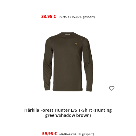
Verkaufspreis:
Regulärer Preis:
33,95 €
39,95 €
(15.02% gespart)
Bewerten
Härkila Forest Hunter L/S T-Shirt (Hunting
green/Shadow brown)
Verkaufspreis:
Regulärer Preis:
59,95 €
69,95 €
(14.3% gespart)