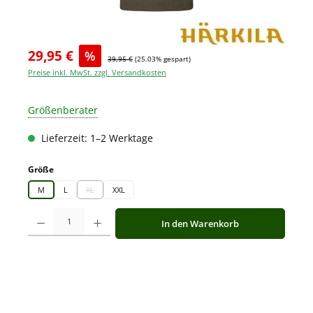
29,95 €
%
39,95 €
(25.03% gespart)
Preise inkl. MwSt. zzgl. Versandkosten
Größenberater
Lieferzeit: 1–2 Werktage
auswählen
Größe
M
L
XL
XXL
(Diese Option ist zurzeit nicht verfügbar.)
Produkt Anzahl: Gib den gewünschten Wert ein oder benutze die Schaltfläche
In den Warenkorb