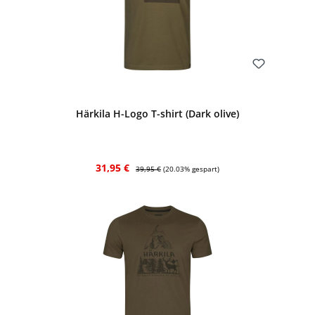
Bewerten
Härkila H-Logo T-shirt (Dark olive)
Verkaufspreis:
Regulärer Preis:
31,95 €
39,95 €
(20.03% gespart)