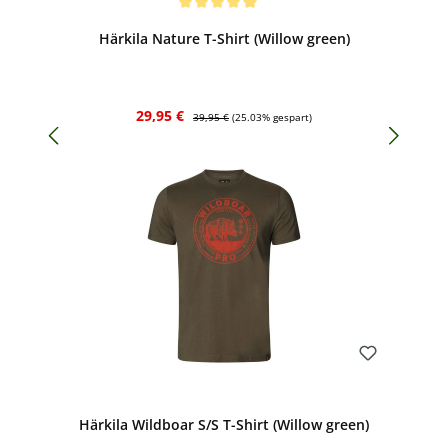
Durchschnittliche Bewertung von 5 von 5 Sternen
Härkila Nature T-Shirt (Willow green)
Verkaufspreis:
Regulärer Preis:
29,95 €
39,95 €
(25.03% gespart)
Bewerten
Härkila Wildboar S/S T-Shirt (Willow green)