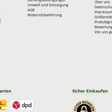
Über uns
Umwelt und Entsorgung
Datenschu
AGB
r
Impressu
Widerrufsbelehrung
Größentab
Produktg
Bewertun
Von uns g
arten
Sicher Einkaufen