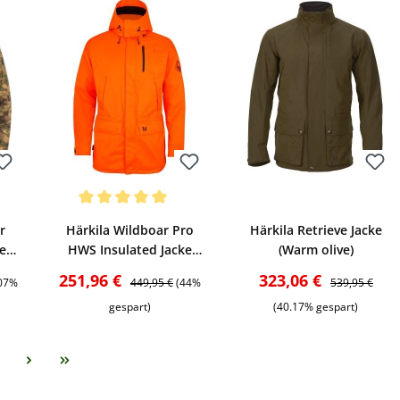
Bewerten
Bewerten
wertung von 5 von 5 Sternen
Durchschnittliche Bewertung von 5 von 5 Sternen
r
Härkila Wildboar Pro
Härkila Retrieve Jacke
e
HWS Insulated Jacke
(Warm olive)
(Orange blaze)
is:
Verkaufspreis:
Regulärer Preis:
Verkaufspreis:
Regulärer Prei
251,96 €
323,06 €
.07%
449,95 €
(44%
539,95 €
gespart)
(40.17% gespart)
eite