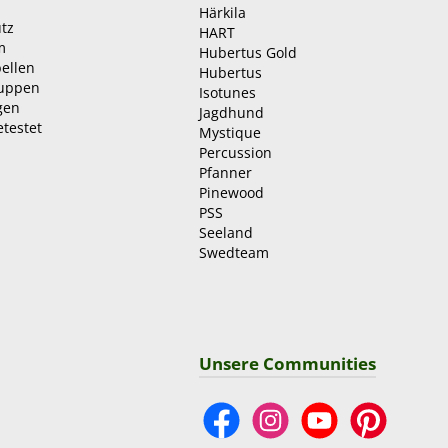
Härkila
tz
HART
m
Hubertus Gold
ellen
Hubertus
ruppen
Isotunes
gen
Jagdhund
etestet
Mystique
Percussion
Pfanner
Pinewood
PSS
Seeland
Swedteam
Unsere Communities
Facebook
Instagram
YouTube
Pinterest