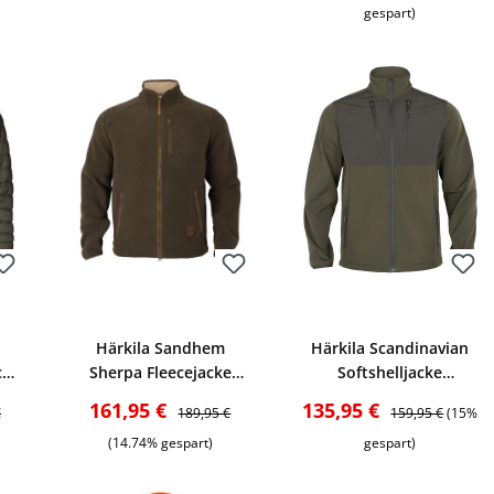
gespart)
Bewerten
Bewerten
Härkila Sandhem
Härkila Scandinavian
cke
Sherpa Fleecejacke
Softshelljacke
(Green)
(green/brown)
r Preis:
Verkaufspreis:
Regulärer Preis:
Verkaufspreis:
Regulärer Preis:
161,95 €
135,95 €
€
189,95 €
159,95 €
(15%
(14.74% gespart)
gespart)