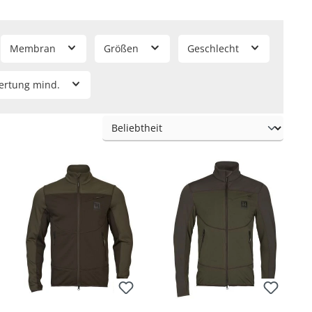
rderungen
ulierung von Feuchtigkeit bei aktiver Bewegung sind nur
Membran
Größen
Geschlecht
ausreichend Bewegungsfreiheit und hohe Funktionalität
,
alität, die auch höchsten Ansprüchen unter Jägern gerecht
ertung mind.
uchtigkeit ab, wärmt zuverlässiger, wenn die Temperaturen
grund des Materials sehr weich und angenehm zu tragen,
 Revier ins Schwitzen oder regnet es leicht, trocknet die
 Fleecejacke als zusätzliche, wärmende Bekleidungsschicht im
eit, sondern insbesondere die
Gore Windstopper®-
hält.
ieten bei der aktiven Jagd viel Bewegungsfreiheit. Soll die
, die mittlerweile in verschiedenen Variationen (X, Move,
-Einsätzen, Gore-Tex®-Membran mit Ventilationsschlitzen