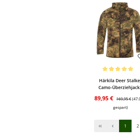
Bewerten
Durchschnittliche Be
Härkila Deer Stalke
Camo-Überziehjack
(AXIS MSP Forest)
Verkaufspreis:
Regulärer Pre
89,95 €
169,95 €
(47
gespart)
Seite
S
1
2