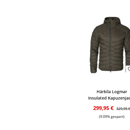
Bewerten
Härkila Logmar
Insulated Kapuzenja
(Willow green)
Verkaufspreis:
Reguläre
299,95 €
329,95 
(9.09% gespart)