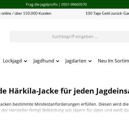
Frag die Jagdprofis
| 0551-99693570
 online / über 150.000 Kunden
100 Tage Geld-zurück-Gar
Lockjagd
Jagdhund
Jagdarten
Neu Im Sorti
e Härkila-Jacke für jeden Jagdeins
acken bestimmte Mindestanforderungen erfüllen. Diesen wird die H
 der Hersteller fertigt Bekleidung von Jägern für Jäger und weiß 
n Sie die aktuellen Modelle in unserem Sortiment.