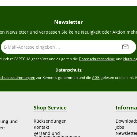
Newsletter
en Newsletter und verpassen Sie keine Neuigkeit oder Aktion mehr
E-
Mail-
Adresse
t durch reCAPTCHA geschützt und es gelten die
Datenschutzrichtlinie
und
Nutzun
*
Datenschutz
schutzbestimmungen
zur Kenntnis genommen und die
AGB
gelesen und bin mit i
Shop-Service
Informa
Rücksendungen
Download
zung und
Kontakt
Jobs
er:
Versand und
Newslette
Zahlungsbedingungen