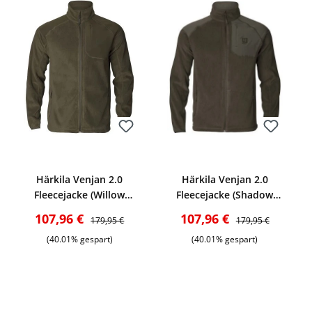
Bewerten
Bewerten
Härkila Venjan 2.0
Härkila Venjan 2.0
Fleecejacke (Willow
Fleecejacke (Shadow
green)
brown)
s:
Verkaufspreis:
Regulärer Preis:
Verkaufspreis:
Regulärer Preis:
107,96 €
107,96 €
179,95 €
179,95 €
(40.01% gespart)
(40.01% gespart)