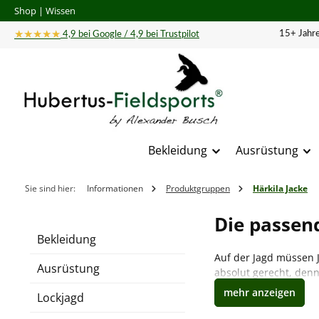
Shop
|
Wissen
 Hauptinhalt springen
Zur Suche springen
Zur Hauptnavigation springen
★★★★★
15+ Jahre
4,9 bei Google / 4,9 bei Trustpilot
Bekleidung
Ausrüstung
Sie sind hier:
Informationen
Produktgruppen
Härkila Jacke
Die passend
Bekleidung
Auf der Jagd müssen J
Ausrüstung
absolut gerecht, denn
auszeichnet. Entdecke
Lockjagd