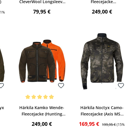
)
CleverWool Longsleeve
Fleecejacke
(Dark hunting green)
(Bronze/Green)
is:
Regulärer Preis:
Regulärer Preis
79,95 €
249,00 €
01%
Bewerten
Bewerten
Durchschnittliche Bewertung von 4.88 von 5 Sternen
yx
Härkila Kamko Wende-
Härkila Noctyx Camo-
Fleecejacke (Hunting
Fleecejacke (Axis MSP
SP
Green/Orange Blaze)
Black)
reis:
Regulärer Preis:
Verkaufspreis:
Regulärer Preis:
249,00 €
169,95 €
199,95 €
(15%