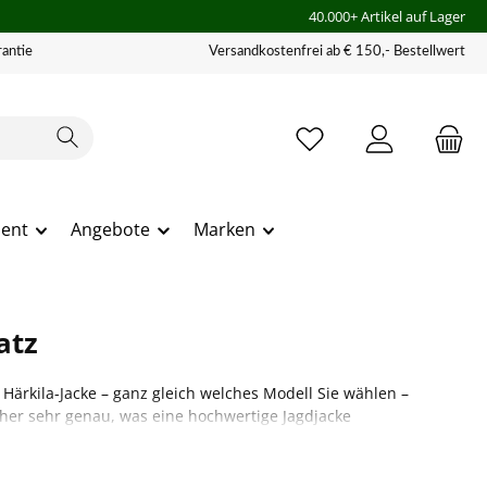
40.000+ Artikel auf Lager
antie
Versandkostenfrei ab € 150,- Bestellwert
ment
Angebote
Marken
atz
ärkila-Jacke – ganz gleich welches Modell Sie wählen –
daher sehr genau, was eine hochwertige Jagdjacke