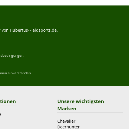
 von Hubertus-Fieldsports.de.
gsbedingungen
.
hnen einverstanden.
tionen
Unsere wichtigsten
Marken
s
Chevalier
r
Deerhunter