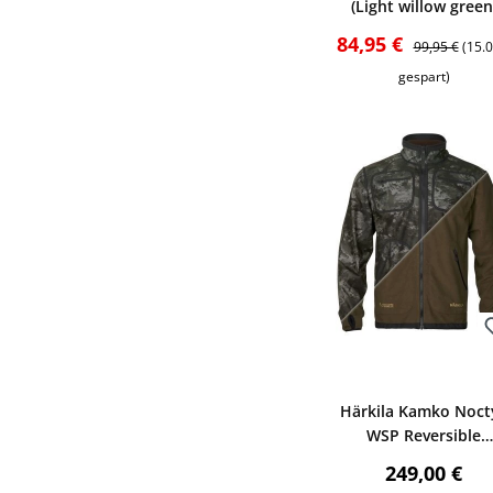
(Light willow green
Verkaufspreis:
Regulärer Pre
84,95 €
99,95 €
(15.
gespart)
Bewerten
Härkila Kamko Noct
WSP Reversible
Fleecejacke (Axis M
Regulärer P
249,00 €
Black/Green)