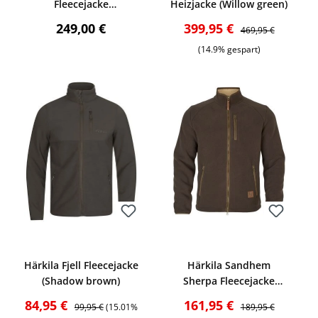
Fleecejacke
Heizjacke (Willow green)
(Olive/Arabian spice)
:
Regulärer Preis:
Verkaufspreis:
Regulärer Preis:
249,00 €
399,95 €
469,95 €
(14.9% gespart)
Bewerten
Bewerten
Härkila Fjell Fleecejacke
Härkila Sandhem
(Shadow brown)
Sherpa Fleecejacke
(Brown)
Verkaufspreis:
Regulärer Preis:
Verkaufspreis:
Regulärer Preis:
84,95 €
161,95 €
99,95 €
(15.01%
189,95 €