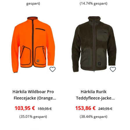
gespart)
(14.74% gespart)
Bewerten
Bewerten
Härkila Wildboar Pro
Härkila Rurik
Fleecejacke (Orange
Teddyfleece-Jacke
blaze)
(Shadow grey/Willow
Verkaufspreis:
Regulärer Preis:
Verkaufspreis:
Regulärer Preis:
103,95 €
153,86 €
159,95 €
249,95 €
green)
(35.01% gespart)
(38.44% gespart)