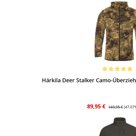
ewerten
chnittliche Bewertung von 5 von 5 Sternen
Härkila Deer Stalker Camo-Überzieh
Verkaufspreis:
Regulärer Preis:
89,95 €
169,95 €
(47.07