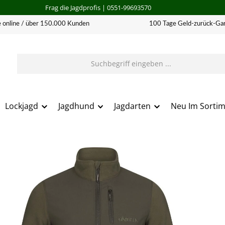
Frag die Jagdprofis
| 0551-99693570
 online / über 150.000 Kunden
100 Tage Geld-zurück-Gar
Lockjagd
Jagdhund
Jagdarten
Neu Im Sorti
erie überspringen