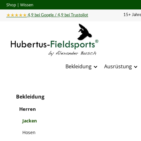
Shop
|
Wissen
 Hauptinhalt springen
Zur Suche springen
Zur Hauptnavigation springen
★★★★★
15+ Jahre
4,9 bei Google / 4,9 bei Trustpilot
Bekleidung
Ausrüstung
Bildergal
Bekleidung
Herren
Jacken
Hosen