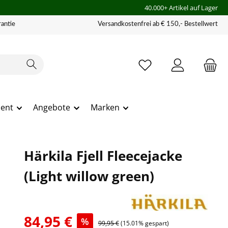
40.000+ Artikel auf Lager
antie
Versandkostenfrei ab € 150,- Bestellwert
ment
Angebote
Marken
Härkila Fjell Fleecejacke
(Light willow green)
84,95 €
%
99,95 €
(15.01% gespart)