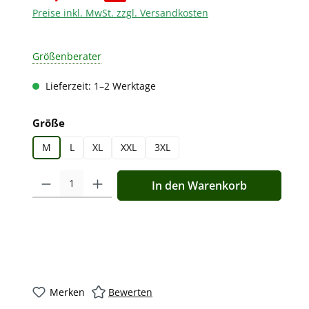
Preise inkl. MwSt. zzgl. Versandkosten
Größenberater
Lieferzeit: 1–2 Werktage
auswählen
Größe
M
L
XL
XXL
3XL
Produkt Anzahl: Gib den gewünschten Wert ein oder benutz
In den Warenkorb
Merken
Bewerten