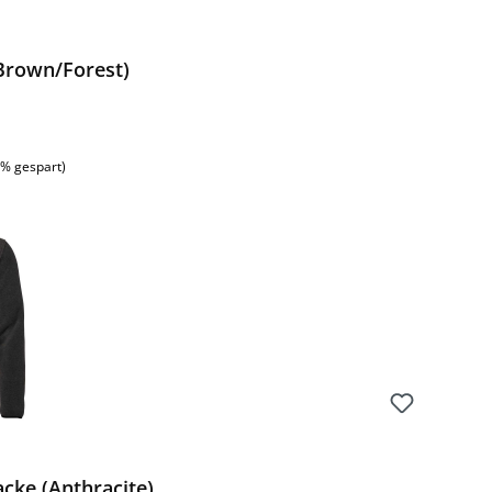
(Brown/Forest)
:
1% gespart)
cke (Anthracite)