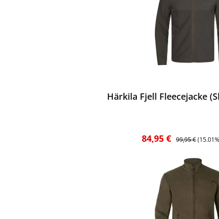
ewerten
Härkila Fjell Fleecejacke 
Verkaufspreis:
Regulärer Preis:
84,95 €
99,95 €
(15.01%