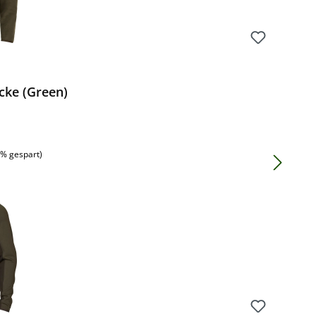
cke (Green)
:
2% gespart)