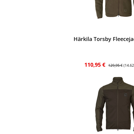
ewerten
Härkila Torsby Fleeceja
Verkaufspreis:
Regulärer Preis
110,95 €
129,95 €
(14.6