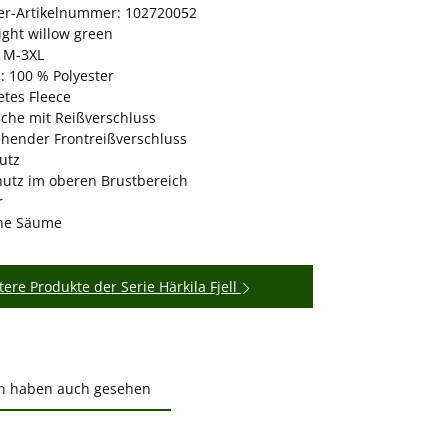
ler-Artikelnummer: 102720052
ight willow green
 M-3XL
: 100 % Polyester
etes Fleece
sche mit Reißverschluss
hender Frontreißverschluss
utz
utz im oberen Brustbereich
r
che Säume
tere Produkte der Serie Härkila Fjell
n haben auch gesehen
ktgalerie überspringen