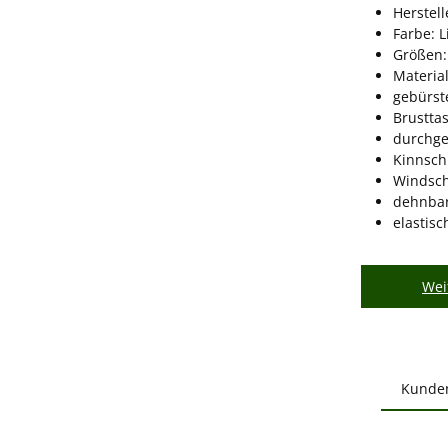
Herstel
Farbe: L
Größen:
Material
gebürst
Brustta
durchge
Kinnsch
Windsch
dehnba
elastis
Wei
Kunde
Produ