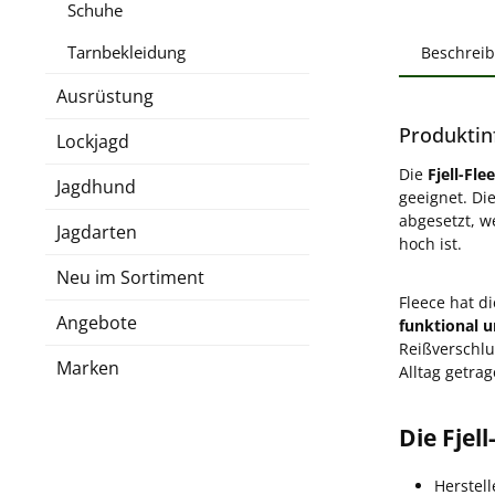
Schuhe
Tarnbekleidung
Beschrei
Ausrüstung
Produktinf
Lockjagd
Die
Fjell-Fle
Jagdhund
geeignet. Di
abgesetzt, w
Jagdarten
hoch ist.
Neu im Sortiment
Fleece hat d
Angebote
funktional u
Reißverschlu
Marken
Alltag getra
Die Fjel
Herstell