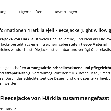
bung
Eigenschaften
Bewertungen
ormationen "Härkila Fjell Fleecejacke (Light willow 
ecejacke von Härkila
ist weich und isolierend, und ideal als Midla
e Jacke besteht aus einem
weichen, gebürsteten Fleece-Material
, 
elches winddicht ist. Die Jacke ist dehnbar und verfügt über elas
ie Eigenschaften
atmungsaktiv, schnelltrocknend und pflegeleich
nd strapazierfähig
. Verstaumöglichkeiten für Autoschlüssel, Smart
ss. Durch das schlichte, zeitlose Design und die dezente Farbgebu
gen werden.
l-Fleecejacke von Härkila zusammengefasst
er: Härkila