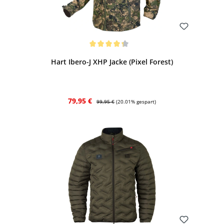
Bewerten
Durchschnittliche Bewertung von 4.25 von 5 Sternen
Hart Ibero-J XHP Jacke (Pixel Forest)
Verkaufspreis:
Regulärer Preis:
79,95 €
99,95 €
(20.01% gespart)