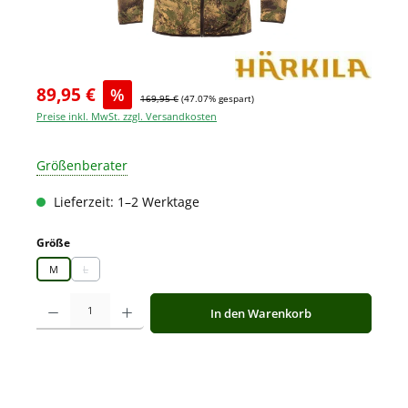
89,95 €
%
169,95 €
(47.07% gespart)
Preise inkl. MwSt. zzgl. Versandkosten
Größenberater
Lieferzeit: 1–2 Werktage
auswählen
Größe
M
L
(Diese Option ist zurzeit nicht verfügbar.)
Produkt Anzahl: Gib den gewünschten Wert ein oder benutze die Schaltfläche
In den Warenkorb