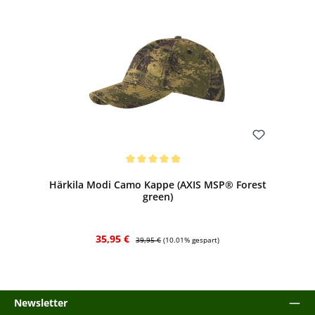
Bewerten
Durchschnittliche Bewertung von 5 von 5 Sternen
Härkila Modi Camo Kappe (AXIS MSP® Forest
green)
Verkaufspreis:
Regulärer Preis:
35,95 €
39,95 €
(10.01% gespart)
Newsletter