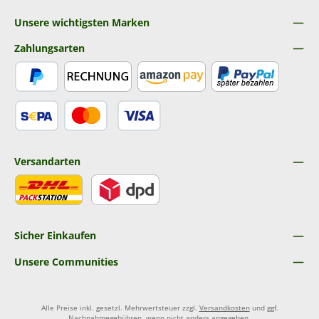
Unsere wichtigsten Marken
Zahlungsarten
PayPal
Rechnung
Amazon Pay
Später Bezahlen
SEPA Lastschrift
Kredit- oder Debitkarte
Versandarten
DHL
DPD
Sicher Einkaufen
Unsere Communities
Alle Preise inkl. gesetzl. Mehrwertsteuer zzgl.
Versandkosten
und ggf.
Nachnahmegebühren, wenn nicht anders angegeben.