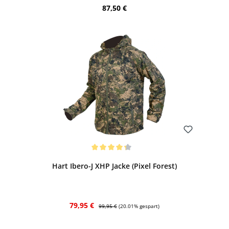
Regulärer Preis:
87,50 €
Bewerten
Durchschnittliche Bewertung von 4.25 von 5 Sternen
Hart Ibero-J XHP Jacke (Pixel Forest)
Verkaufspreis:
Regulärer Preis:
79,95 €
99,95 €
(20.01% gespart)