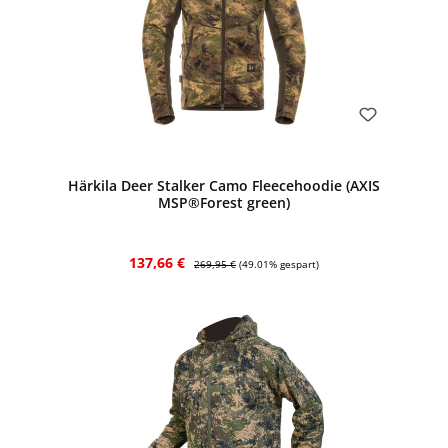
Bewerten
Härkila Deer Stalker Camo Fleecehoodie (AXIS
MSP®Forest green)
Verkaufspreis:
Regulärer Preis:
137,66 €
269,95 €
(49.01% gespart)