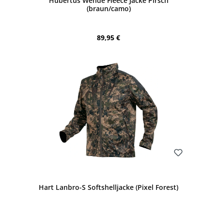
Hubertus Wende Fleece Jacke Pirsch
(braun/camo)
Regulärer Preis:
89,95 €
Bewerten
Hart Lanbro-S Softshelljacke (Pixel Forest)