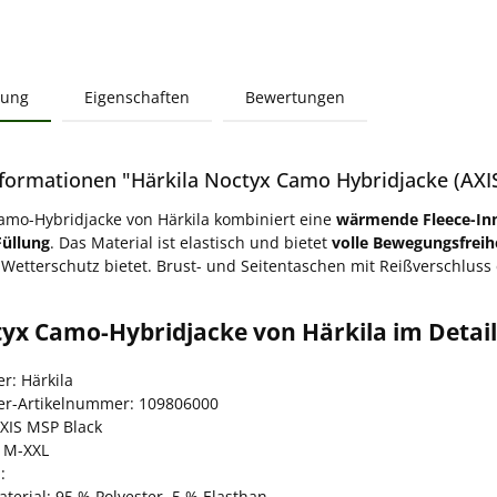
bung
Eigenschaften
Bewertungen
formationen "Härkila Noctyx Camo Hybridjacke (AXI
amo-Hybridjacke von Härkila kombiniert eine
wärmende Fleece-In
Füllung
. Das Material ist elastisch und bietet
volle Bewegungsfreih
 Wetterschutz bietet. Brust- und Seitentaschen mit Reißverschluss
tyx Camo-Hybridjacke von Härkila im Detail
er: Härkila
ler-Artikelnummer: 109806000
AXIS MSP Black
 M-XXL
:
terial: 95 % Polyester, 5 % Elasthan