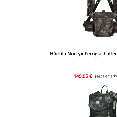
ewerten
Härkila Noctyx Fernglashalter
Verkaufspreis:
Regulärer Preis
149,95 €
169,95 €
(11.7