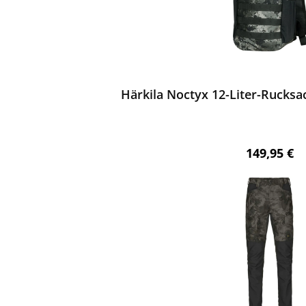
ewerten
Härkila Noctyx 12-Liter-Rucksa
Regulärer 
149,95 €