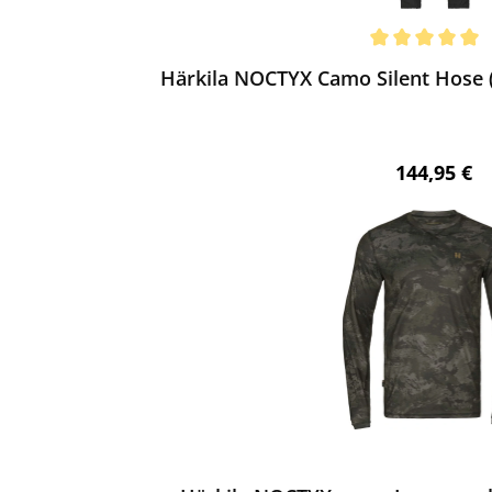
ewerten
chnittliche Bewertung von 5 von 5 Sternen
Härkila NOCTYX Camo Silent Hose 
Regulärer 
144,95 €
ewerten