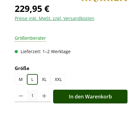
229,95 €
Preise inkl. MwSt. zzgl. Versandkosten
Größenberater
Lieferzeit: 1–2 Werktage
auswählen
Größe
M
L
XL
XXL
Produkt Anzahl: Gib den gewünschten Wert ein oder benutz
In den Warenkorb