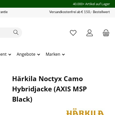
40.000+ Artikel auf Lager
antie
Versandkostenfrei ab € 150,- Bestellwert
ment
Angebote
Marken
Härkila Noctyx Camo
Hybridjacke (AXIS MSP
Black)