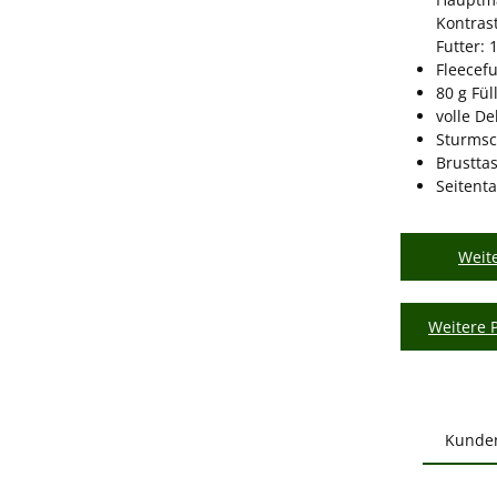
Kontrast
Futter: 
Fleecefu
80 g Fü
volle D
Sturmsc
Brustta
Seitent
Weite
Weitere 
Kunde