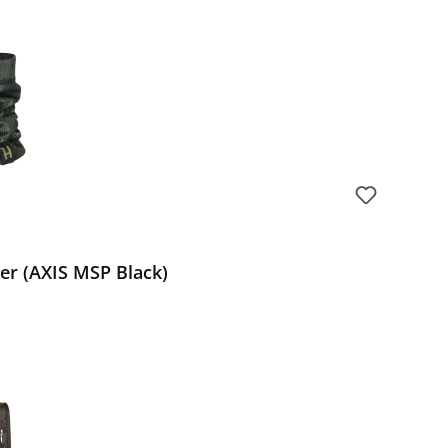
r (AXIS MSP Black)
Preis: