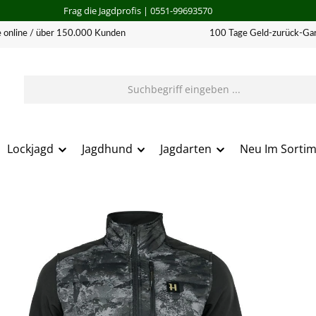
Frag die Jagdprofis
| 0551-99693570
 online / über 150.000 Kunden
100 Tage Geld-zurück-Gar
Lockjagd
Jagdhund
Jagdarten
Neu Im Sorti
erie überspringen