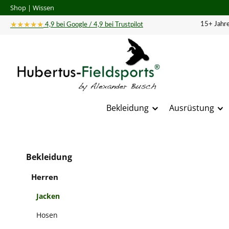
Shop
|
Wissen
 Hauptinhalt springen
Zur Suche springen
Zur Hauptnavigation springen
★★★★★
15+ Jahre
4,9 bei Google / 4,9 bei Trustpilot
Bekleidung
Ausrüstung
Bildergal
Bekleidung
Herren
Jacken
Hosen