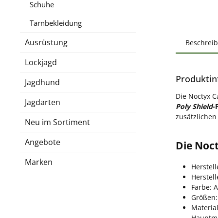
Schuhe
Tarnbekleidung
Ausrüstung
Beschrei
Lockjagd
Produktin
Jagdhund
Die Noctyx C
Jagdarten
Poly Shield
-
zusätzlichen
Neu im Sortiment
Angebote
Die Noc
Marken
Herstell
Herstel
Farbe: 
Größen:
Material
Hauptma