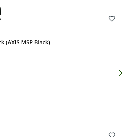
ck (AXIS MSP Black)
Preis: