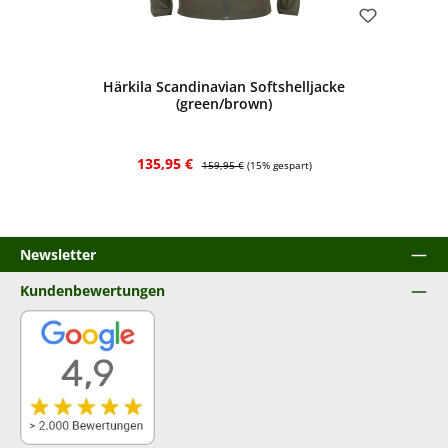
Bewerten
Härkila Scandinavian Softshelljacke
(green/brown)
Verkaufspreis:
Regulärer Preis:
135,95 €
159,95 €
(15% gespart)
Newsletter
Kundenbewertungen