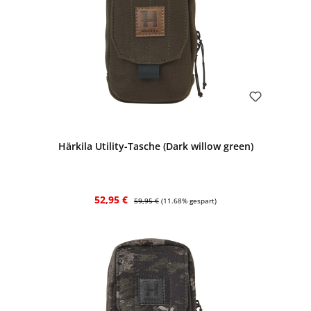
Bewerten
Härkila Utility-Tasche (Dark willow green)
Verkaufspreis:
Regulärer Preis:
52,95 €
59,95 €
(11.68% gespart)