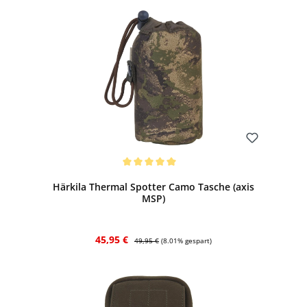
Bewerten
Durchschnittliche Bewertung von 5 von 5 Sternen
Härkila Thermal Spotter Camo Tasche (axis
MSP)
Verkaufspreis:
Regulärer Preis:
45,95 €
49,95 €
(8.01% gespart)