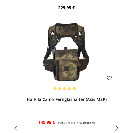
Regulärer Preis:
229,95 €
Bewerten
Durchschnittliche Bewertung von 4.94 von 5 Sternen
Härkila Camo-Fernglashalter (Axis MSP)
Verkaufspreis:
Regulärer Preis:
149,95 €
169,95 €
(11.77% gespart)