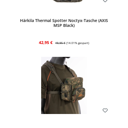
Bewerten
Härkila Thermal Spotter Noctyx-Tasche (AXIS
MSP Black)
Verkaufspreis:
Regulärer Preis:
42,95 €
49,95 €
(14.01% gespart)
Bewerten