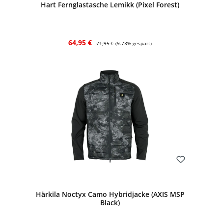
Hart Fernglastasche Lemikk (Pixel Forest)
Verkaufspreis:
Regulärer Preis:
64,95 €
71,95 €
(9.73% gespart)
Bewerten
Härkila Noctyx Camo Hybridjacke (AXIS MSP
Black)