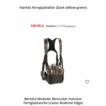
Durchschnittliche Bewertung von 5 von 5 Sternen
Härkila Fernglashalter (Dark willow green)
Verkaufspreis:
Regulärer Preis:
149,95 €
169,95 €
(11.77% gespart)
Bewerten
Beretta Modular Binocular Harness
Fernglastasche (Camo Realtree Edge)