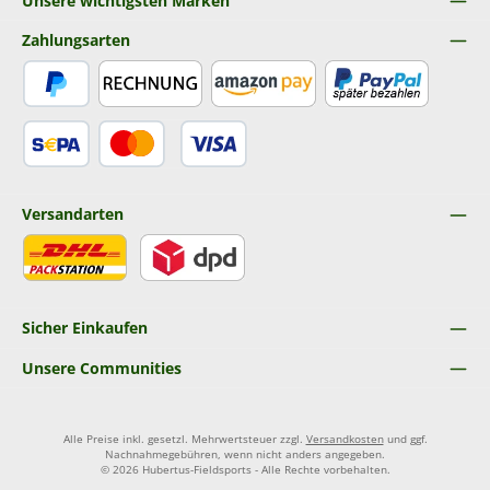
Unsere wichtigsten Marken
Zahlungsarten
PayPal
Rechnung
Amazon Pay
Später Bezahlen
SEPA Lastschrift
Kredit- oder Debitkarte
Versandarten
DHL
DPD
Sicher Einkaufen
Unsere Communities
Alle Preise inkl. gesetzl. Mehrwertsteuer zzgl.
Versandkosten
und ggf.
Nachnahmegebühren, wenn nicht anders angegeben.
© 2026 Hubertus-Fieldsports - Alle Rechte vorbehalten.