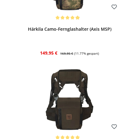
Bewerten
Durchschnittliche Bewertung von 4.94 von 5 Sternen
Härkila Camo-Fernglashalter (Axis MSP)
Verkaufspreis:
Regulärer Preis:
149,95 €
169,95 €
(11.77% gespart)
Bewerten