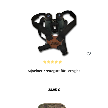
Bewerten
Durchschnittliche Bewertung von 5 von 5 Sternen
Mjoelner Kreuzgurt für Fernglas
Regulärer Preis:
28,95 €