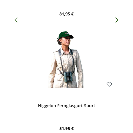
Regulärer Preis:
81,95 €
Bewerten
Niggeloh Fernglasgurt Sport
Regulärer Preis:
51,95 €