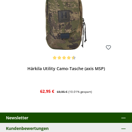
Bewerten
Durchschnittliche Bewertung von 4.5 von 5 Sternen
Härkila Utility Camo-Tasche (axis MSP)
Verkaufspreis:
Regulärer Preis:
62,95 €
69,95 €
(10.01% gespart)
Newsletter
Kundenbewertungen