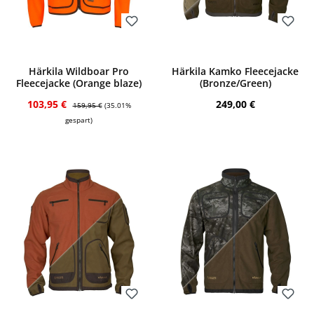
Bewerten
Bewerten
Härkila Wildboar Pro
Härkila Kamko Fleecejacke
Fleecejacke (Orange blaze)
(Bronze/Green)
Verkaufspreis:
Regulärer Preis:
Regulärer Preis:
103,95 €
249,00 €
159,95 €
(35.01%
gespart)