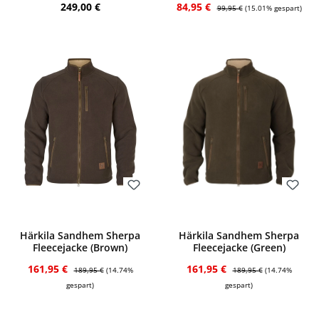
Regulärer Preis:
Verkaufspreis:
Regulärer Preis:
249,00 €
84,95 €
99,95 €
(15.01% gespart)
Bewerten
Bewerten
Härkila Sandhem Sherpa
Härkila Sandhem Sherpa
Fleecejacke (Brown)
Fleecejacke (Green)
Verkaufspreis:
Regulärer Preis:
Verkaufspreis:
Regulärer Preis:
161,95 €
161,95 €
189,95 €
(14.74%
189,95 €
(14.74%
gespart)
gespart)