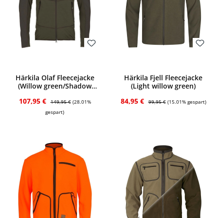
Bewerten
Bewerten
Härkila Olaf Fleecejacke
Härkila Fjell Fleecejacke
(Willow green/Shadow
(Light willow green)
grey)
Verkaufspreis:
Regulärer Preis:
Verkaufspreis:
Regulärer Preis:
107,95 €
84,95 €
149,95 €
(28.01%
99,95 €
(15.01% gespart)
gespart)