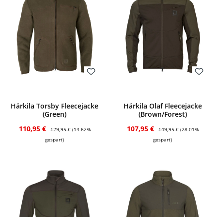
Bewerten
Bewerten
Härkila Torsby Fleecejacke
Härkila Olaf Fleecejacke
(Green)
(Brown/Forest)
Verkaufspreis:
Regulärer Preis:
Verkaufspreis:
Regulärer Preis:
110,95 €
107,95 €
129,95 €
(14.62%
149,95 €
(28.01%
gespart)
gespart)