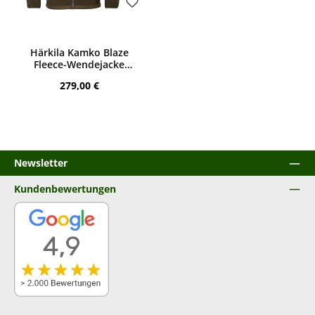
Bewerten
Härkila Kamko Blaze
Fleece-Wendejacke
(Orange blaze/Willow
Regulärer Preis:
279,00 €
green)
Newsletter
Kundenbewertungen