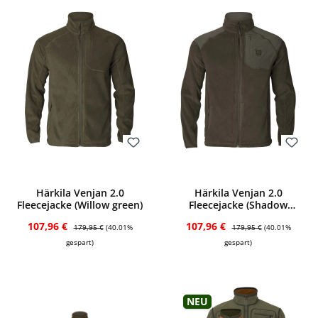
Bewerten
Bewerten
Härkila Venjan 2.0
Härkila Venjan 2.0
Fleecejacke (Willow green)
Fleecejacke (Shadow
brown)
Verkaufspreis:
Regulärer Preis:
Verkaufspreis:
Regulärer Preis:
107,96 €
107,96 €
179,95 €
(40.01%
179,95 €
(40.01%
gespart)
gespart)
Neu