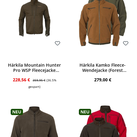
Bewerten
Bewerten
Härkila Mountain Hunter
Härkila Kamko Fleece-
Pro WSP Fleecejacke
Wendejacke (Forest
(Hunting green/S. brown)
night/Rustique clay)
Verkaufspreis:
Regulärer Preis:
Regulärer Preis:
228,56 €
279,00 €
359,95 €
(36.5%
gespart)
Neu
Neu