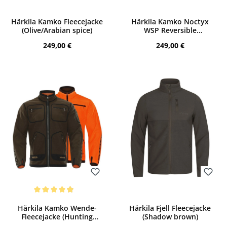
Bewerten
Bewerten
Härkila Kamko Fleecejacke
Härkila Kamko Noctyx
(Olive/Arabian spice)
WSP Reversible
Fleecejacke (Axis MSP
Regulärer Preis:
Regulärer Preis:
249,00 €
249,00 €
Black/Green)
Bewerten
Bewerten
Durchschnittliche Bewertung von 4.88 von 5 Sternen
Härkila Kamko Wende-
Härkila Fjell Fleecejacke
Fleecejacke (Hunting
(Shadow brown)
Green/Orange Blaze)