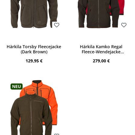
Bewerten
Bewerten
Härkila Torsby Fleecejacke
Härkila Kamko Regal
(Dark Brown)
Fleece-Wendejacke
(Red/Brown)
Regulärer Preis:
Regulärer Preis:
129,95 €
279,00 €
Neu