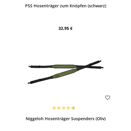
PSS Hosenträger zum Knöpfen (schwarz)
Regulärer Preis:
32,95 €
Bewerten
Durchschnittliche Bewertung von 4.5 von 5 Sternen
Niggeloh Hosenträger Suspenders (Oliv)