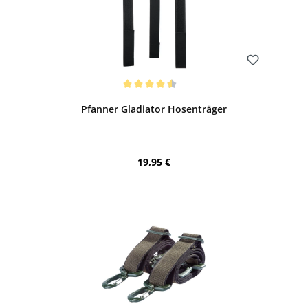
Bewerten
Durchschnittliche Bewertung von 4.5 von 5 Sternen
Pfanner Gladiator Hosenträger
Regulärer Preis:
19,95 €