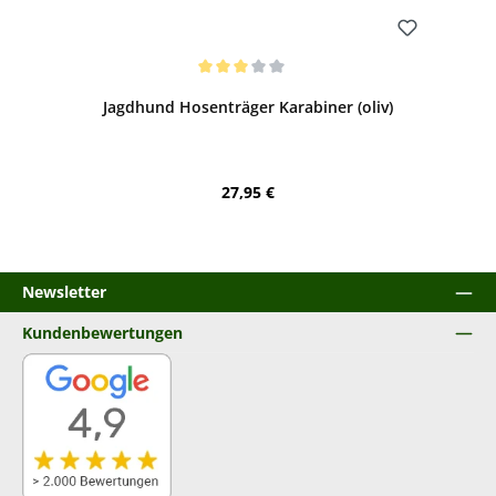
Bewerten
Durchschnittliche Bewertung von 3 von 5 Sternen
Jagdhund Hosenträger Karabiner (oliv)
Regulärer Preis:
27,95 €
Newsletter
Kundenbewertungen