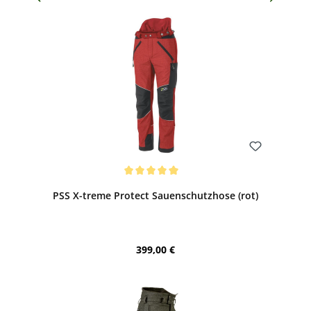
Bewerten
Durchschnittliche Bewertung von 5 von 5 Sternen
PSS X-treme Protect Sauenschutzhose (rot)
Regulärer Preis:
399,00 €