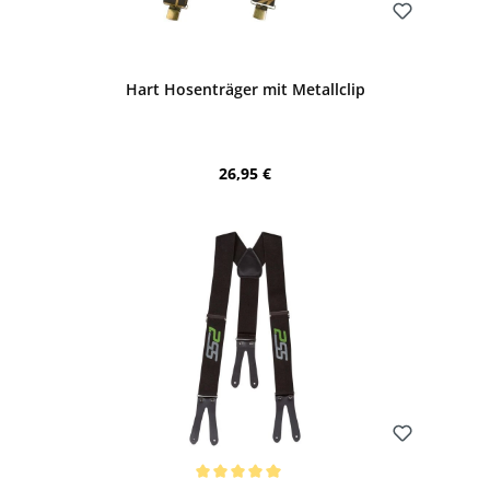
Bewerten
Hart Hosenträger mit Metallclip
Regulärer Preis:
26,95 €
Bewerten
Durchschnittliche Bewertung von 5 von 5 Sternen