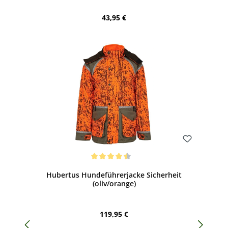
Regulärer Preis:
43,95 €
Bewerten
Durchschnittliche Bewertung von 4.55 von 5 Sternen
Hubertus Hundeführerjacke Sicherheit
(oliv/orange)
Regulärer Preis:
119,95 €