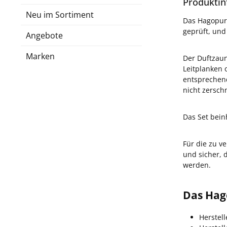
Produktin
Neu im Sortiment
Das Hagopur 
geprüft, und
Angebote
Marken
Der Duftzau
Leitplanken 
entsprechen
nicht zersch
Das Set bei
Für die zu v
und sicher,
werden.
Das Hag
Herstel