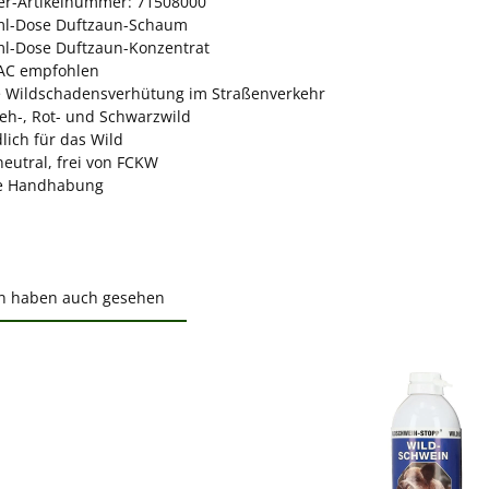
ler-Artikelnummer: 71508000
ml-Dose Duftzaun-Schaum
ml-Dose Duftzaun-Konzentrat
AC empfohlen
ve Wildschadensverhütung im Straßenverkehr
eh-, Rot- und Schwarzwild
lich für das Wild
eutral, frei von FCKW
he Handhabung
n haben auch gesehen
ktgalerie überspringen