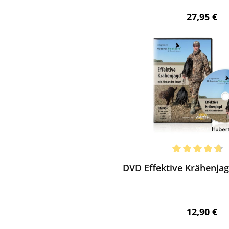
Regulärer 
27,95 €
ewerten
chnittliche Bewertung von 4.8 von 5 Sternen
DVD Effektive Krähenjag
Regulärer 
12,90 €