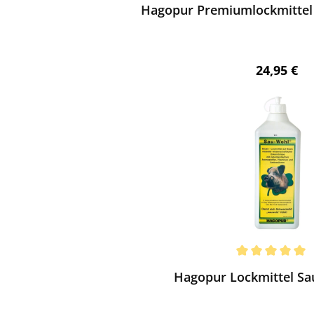
Hagopur Premiumlockmittel 
Regulärer 
24,95 €
ewerten
chnittliche Bewertung von 5 von 5 Sternen
Hagopur Lockmittel Sau