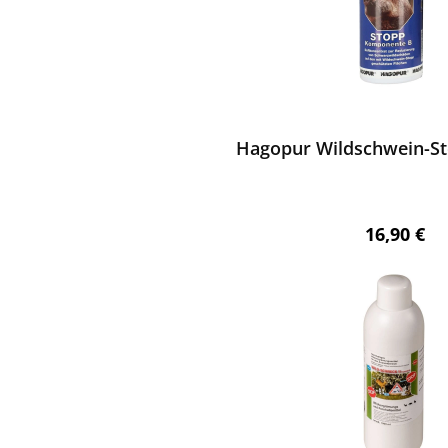
ewerten
Hagopur Wildschwein-St
Regulärer 
16,90 €