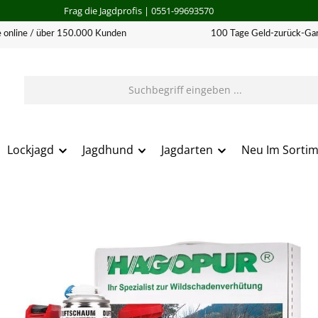
Frag die Jagdprofis
| 0551-99693570
 online / über 150.000 Kunden
100 Tage Geld-zurück-Gar
Lockjagd
Jagdhund
Jagdarten
Neu Im Sorti
erie überspringen