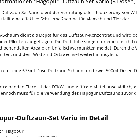
formationen "Hagopur Duftzaun Set Vario (3 Dosen, 1
Duftzaun Set Vario dient der Verhütung oder Reduzierung von Wi
 stellt eine effektive Schutzmaßnahme für Mensch und Tier dar.
n-Schaum dient als Depot für das Duftzaun-Konzentrat und wird 
oder Pflöcken aufgetragen. Die Duftstoffe sorgen für eine unsichtb
d behandelten Areale an Unfallschwerpunkten meidet. Durch die
nitten, und dem Wild sind Ortswechsel weiterhin möglich.
nhaltet eine 675ml-Dose Duftzaun-Schaum und zwei 500ml-Dosen D
ertreibenden Tiere ist das FCKW- und giftfreie Mittel unschädlich
 dennoch muss für die Verwendung des Hapogur Duftzauns zuvor d
opur-Duftzaun-Set Vario im Detail
ler: Hagopur