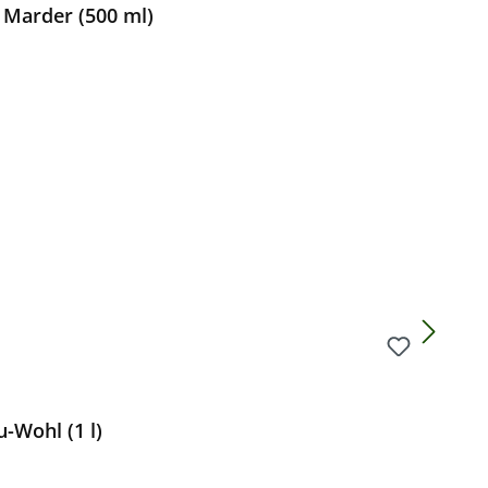
Marder (500 ml)
Preis:
-Wohl (1 l)