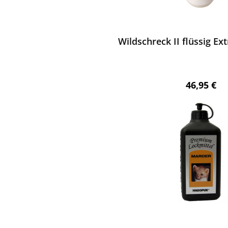
ewerten
Wildschreck II flüssig Ex
Regulärer 
46,95 €
ewerten