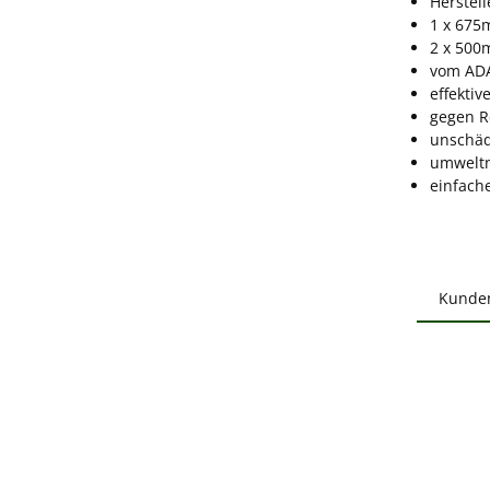
Herstel
1 x 675
2 x 500
vom AD
effekti
gegen R
unschäd
umweltn
einfac
Kunde
Produ