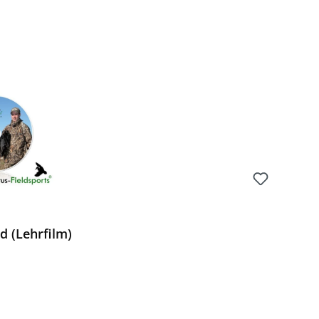
Preis:
d (Lehrfilm)
Preis: