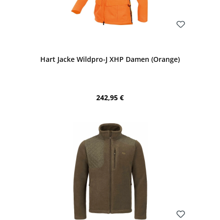
Bewerten
Hart Jacke Wildpro-J XHP Damen (Orange)
Regulärer Preis:
242,95 €