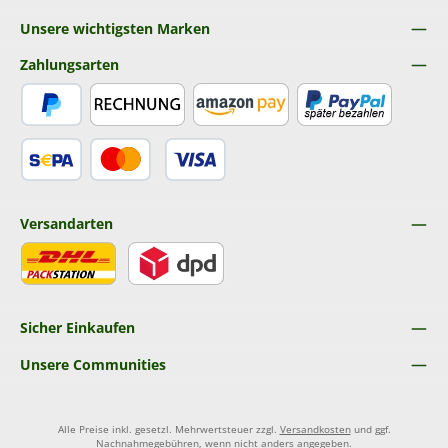
Unsere wichtigsten Marken
Zahlungsarten
PayPal
Rechnung
Amazon Pay
Später Bezahlen
SEPA Lastschrift
Kredit- oder Debitkarte
Versandarten
DHL
DPD
Sicher Einkaufen
Unsere Communities
Alle Preise inkl. gesetzl. Mehrwertsteuer zzgl.
Versandkosten
und ggf.
Nachnahmegebühren, wenn nicht anders angegeben.