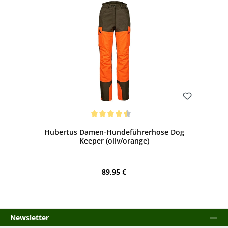
Bewerten
Durchschnittliche Bewertung von 4.38 von 5 Sternen
Hubertus Damen-Hundeführerhose Dog
Keeper (oliv/orange)
Regulärer Preis:
89,95 €
Newsletter