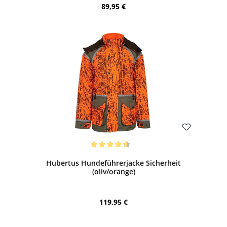
Regulärer Preis:
89,95 €
Bewerten
Durchschnittliche Bewertung von 4.55 von 5 Sternen
Hubertus Hundeführerjacke Sicherheit
(oliv/orange)
Regulärer Preis:
119,95 €