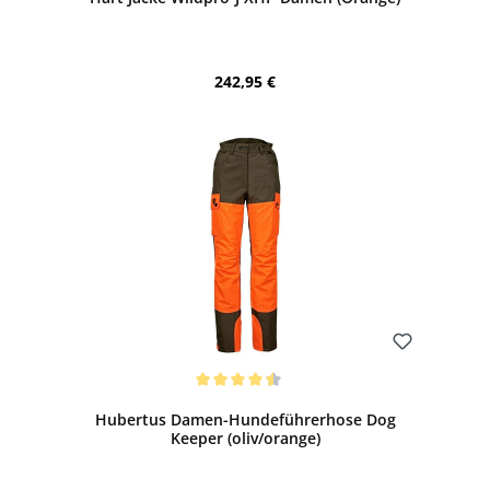
Regulärer Preis:
242,95 €
Bewerten
Durchschnittliche Bewertung von 4.38 von 5 Sternen
Hubertus Damen-Hundeführerhose Dog
Keeper (oliv/orange)