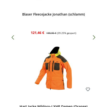
Bewerten
Blaser Fleecejacke Jonathan (schlamm)
Verkaufspreis:
Regulärer Preis:
121,46 €
199,95 €
(39.25% gespart)
Bewerten
Hart Jacke Wildpro-J XHP Damen (Orange)