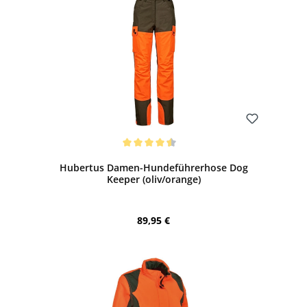
Bewerten
Durchschnittliche Bewertung von 4.38 von 5 Sternen
Hubertus Damen-Hundeführerhose Dog
Keeper (oliv/orange)
Regulärer Preis:
89,95 €