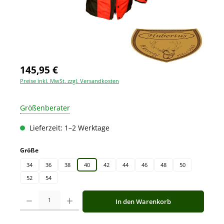
145,95 €
Preise inkl. MwSt. zzgl. Versandkosten
Größenberater
Lieferzeit: 1–2 Werktage
auswählen
Größe
34
36
38
40
42
44
46
48
50
52
54
Produkt Anzahl: Gib den gewünschten Wert ein oder benutze die Schaltfläche
In den Warenkorb