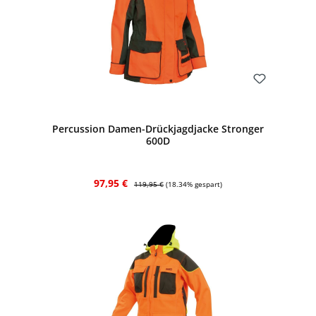
Bewerten
Percussion Damen-Drückjagdjacke Stronger
600D
Verkaufspreis:
Regulärer Preis:
97,95 €
119,95 €
(18.34% gespart)