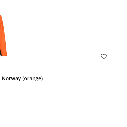
e Norway (orange)
Preis: