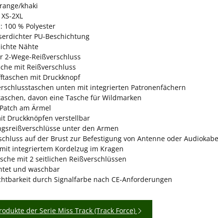
orange/khaki
 XS-2XL
: 100 % Polyester
serdichter PU-Beschichtung
ichte Nähte
er 2-Wege-Reißverschluss
sche mit Reißverschluss
fftaschen mit Druckknopf
erschlusstaschen unten mit integrierten Patronenfächern
taschen, davon eine Tasche für Wildmarken
Patch am Ärmel
it Druckknöpfen verstellbar
ngsreißverschlüsse unter den Armen
rschluss auf der Brust zur Befestigung von Antenne oder Audiokabe
mit integriertem Kordelzug im Kragen
sche mit 2 seitlichen Reißverschlüssen
htet und waschbar
chtbarkeit durch Signalfarbe nach CE-Anforderungen
rodukte der Serie Miss Track (Track Force)