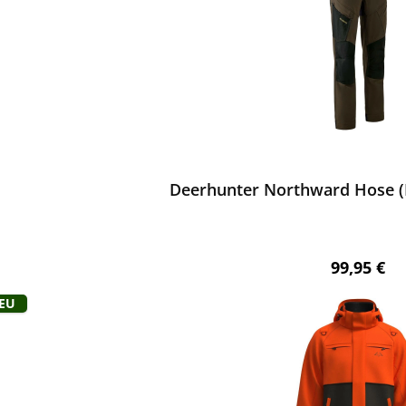
ewerten
Deerhunter Northward Hose (
Regulärer 
99,95 €
Neu