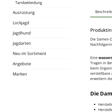
Tarnbekleidung
Beschrei
Ausrüstung
Lockjagd
Produktin
Jagdhund
Die Damen-Dr
Jagdarten
Nachfolgerin
Neu im Sortiment
Eine
wasserd
Tragen in Be
Angebote
beim Organi
verstellbare
Marken
erweitern di
Die Dam
Herstell
Herstel