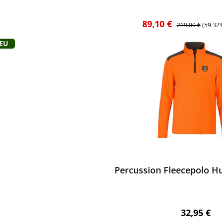
Verkaufspreis:
Regulärer Preis:
89,10 €
219,00 €
(59.32
Neu
ewerten
Percussion Fleecepolo H
Regulärer 
32,95 €