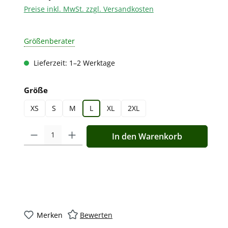
Preise inkl. MwSt. zzgl. Versandkosten
Größenberater
Lieferzeit: 1–2 Werktage
auswählen
Größe
XS
S
M
L
XL
2XL
Produkt Anzahl: Gib den gewünschten Wert ein oder benutz
In den Warenkorb
Merken
Bewerten