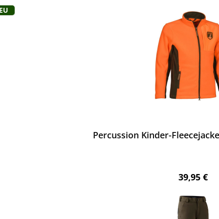
Neu
ewerten
Percussion Kinder-Fleecejack
Regulärer 
39,95 €