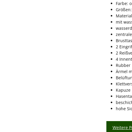
Farbe: 
Größen:
Material
mit was
wasserd
zentral
Brustta
2 Eingri
2 Reißv
4 Innen
Rubber 
Ärmel m
Belüftu
Klettve
Kapuze 
Hasenta
beschic
hohe Si
Weitere P