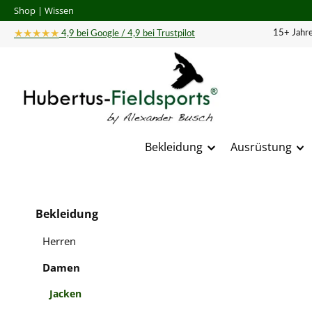
Shop
|
Wissen
 Hauptinhalt springen
Zur Suche springen
Zur Hauptnavigation springen
★★★★★
15+ Jahre
4,9 bei Google / 4,9 bei Trustpilot
Bekleidung
Ausrüstung
Bildergal
Bekleidung
Herren
Damen
Jacken