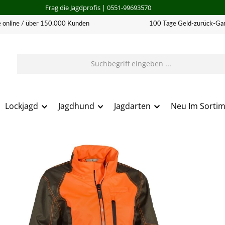
Frag die Jagdprofis
| 0551-99693570
 online / über 150.000 Kunden
100 Tage Geld-zurück-Gar
Lockjagd
Jagdhund
Jagdarten
Neu Im Sorti
erie überspringen