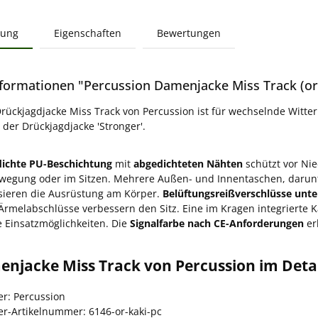
bung
Eigenschaften
Bewertungen
formationen "Percussion Damenjacke Miss Track (or
ückjagdjacke Miss Track von Percussion ist für wechselnde Witte
 der Drückjagdjacke 'Stronger'.
ichte PU-Beschichtung
mit
abgedichteten Nähten
schützt vor Ni
wegung oder im Sitzen. Mehrere Außen- und Innentaschen, darunt
sieren die Ausrüstung am Körper.
Belüftungsreißverschlüsse unt
 Ärmelabschlüsse verbessern den Sitz. Eine im Kragen integrierte 
e Einsatzmöglichkeiten. Die
Signalfarbe nach CE-Anforderungen
er
enjacke Miss Track von Percussion im Deta
er: Percussion
ler-Artikelnummer: 6146-or-kaki-pc