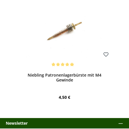
Bewerten
Durchschnittliche Bewertung von 5 von 5 Sternen
Niebling Patronenlagerbürste mit M4
Gewinde
Regulärer Preis:
4,50 €
Newsletter