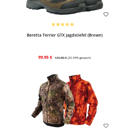
Bewerten
Durchschnittliche Bewertung von 5 von 5 Sternen
Beretta Terrier GTX Jagdstiefel (Brown)
Verkaufspreis:
Regulärer Preis:
99,95 €
134,95 €
(25.94% gespart)