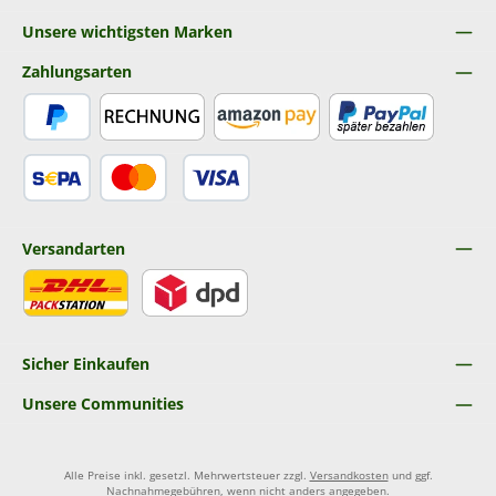
Unsere wichtigsten Marken
Zahlungsarten
PayPal
Rechnung
Amazon Pay
Später Bezahlen
SEPA Lastschrift
Kredit- oder Debitkarte
Versandarten
DHL
DPD
Sicher Einkaufen
Unsere Communities
Alle Preise inkl. gesetzl. Mehrwertsteuer zzgl.
Versandkosten
und ggf.
Nachnahmegebühren, wenn nicht anders angegeben.