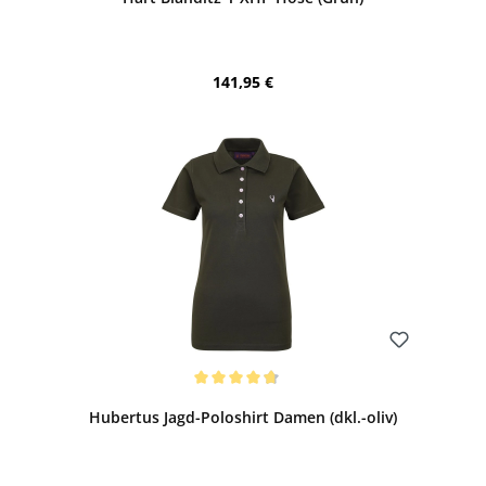
Regulärer Preis:
141,95 €
Bewerten
Durchschnittliche Bewertung von 4.8 von 5 Sternen
Hubertus Jagd-Poloshirt Damen (dkl.-oliv)