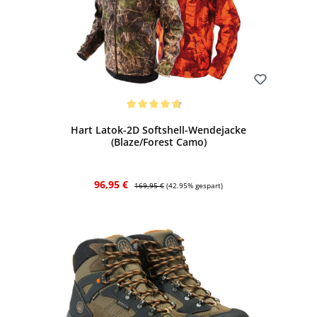
Bewerten
Durchschnittliche Bewertung von 4.7 von 5 Sternen
Hart Latok-2D Softshell-Wendejacke
(Blaze/Forest Camo)
Verkaufspreis:
Regulärer Preis:
96,95 €
169,95 €
(42.95% gespart)