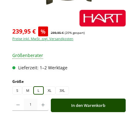
239,95 €
%
299,95 €
(20% gespart)
Preise inkl. MwSt. zzgl. Versandkosten
Größenberater
Lieferzeit: 1–2 Werktage
auswählen
Größe
S
M
L
XL
3XL
Produkt Anzahl: Gib den gewünschten Wert ein oder benutze die Schaltfläche
In den Warenkorb