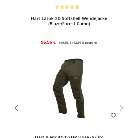
Bewerten
Durchschnittliche Bewertung von 4.7 von 5 Sternen
Hart Latok-2D Softshell-Wendejacke
(Blaze/Forest Camo)
Verkaufspreis:
Regulärer Preis:
96,95 €
169,95 €
(42.95% gespart)
Bewerten
Hart Bianditz-T XHP Hose (Grün)