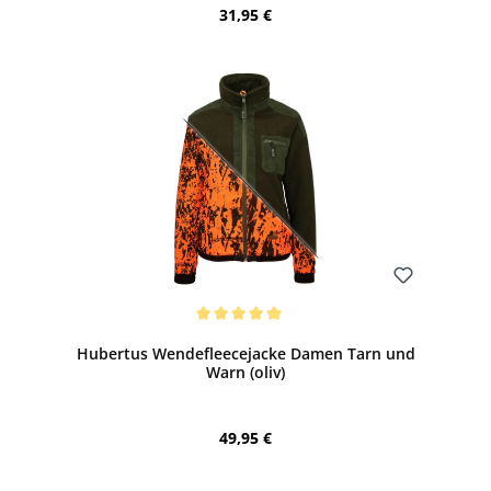
Regulärer Preis:
31,95 €
Bewerten
Durchschnittliche Bewertung von 5 von 5 Sternen
Hubertus Wendefleecejacke Damen Tarn und
Warn (oliv)
Regulärer Preis:
49,95 €