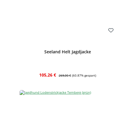
Bewerten
Seeland Helt Jagdjacke
Verkaufspreis:
Regulärer Preis:
105,26 €
269,00 €
(60.87% gespart)