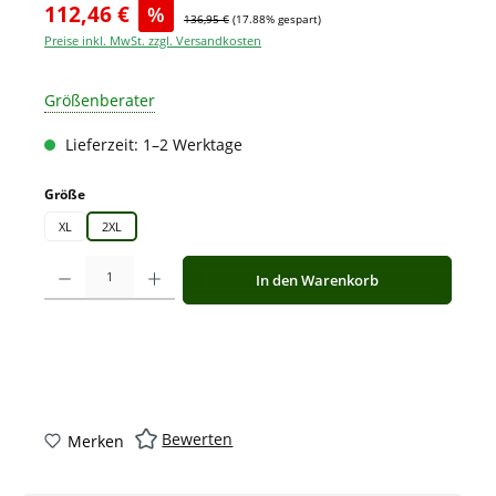
112,46 €
%
136,95 €
(17.88% gespart)
Preise inkl. MwSt. zzgl. Versandkosten
Größenberater
Lieferzeit: 1–2 Werktage
auswählen
Größe
XL
2XL
Produkt Anzahl: Gib den gewünschten Wert ein oder benutze die Schaltflächen
In den Warenkorb
Bewerten
Merken