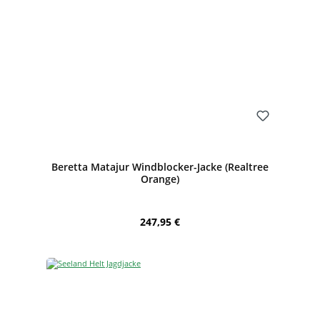
Bewerten
Beretta Matajur Windblocker-Jacke (Realtree
Orange)
Regulärer Preis:
247,95 €