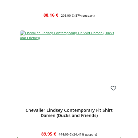
Verkaufspreis:
Regulärer Preis:
88,16 €
205,00 €
(57% gespart)
Bewerten
Chevalier Lindsey Contemporary Fit Shirt
Damen (Ducks and Friends)
Verkaufspreis:
Regulärer Preis:
89,95 €
119,00 €
(24.41% gespart)