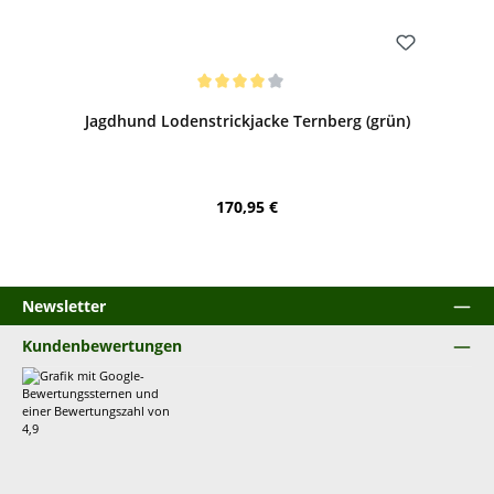
Bewerten
Durchschnittliche Bewertung von 4 von 5 Sternen
Jagdhund Lodenstrickjacke Ternberg (grün)
Regulärer Preis:
170,95 €
Newsletter
Kundenbewertungen