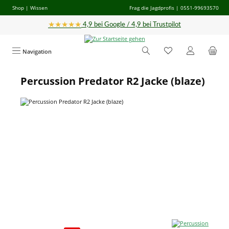
Shop
|
Wissen
Frag die Jagdprofis
| 0551-99693570
Zum Hauptinhalt springen
★★★★★
4,9 bei Google / 4,9 bei Trustpilot
Navigation
Percussion Predator R2 Jacke (blaze)
Bildergalerie überspringen