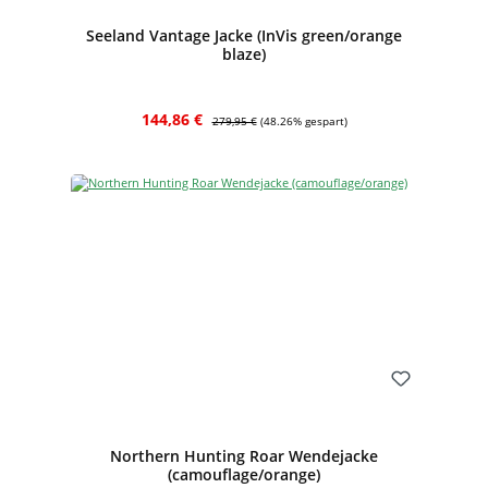
Seeland Vantage Jacke (InVis green/orange
blaze)
Verkaufspreis:
Regulärer Preis:
144,86 €
279,95 €
(48.26% gespart)
Bewerten
Northern Hunting Roar Wendejacke
(camouflage/orange)