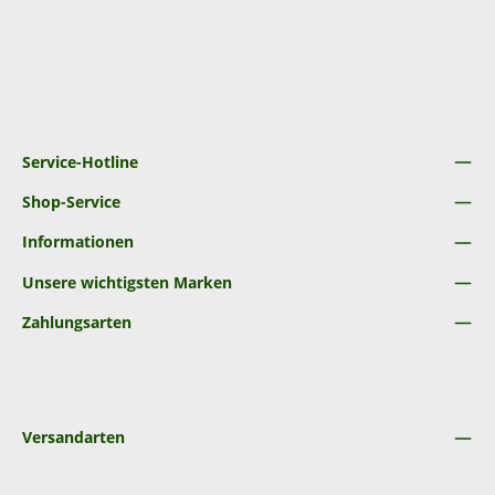
Service-Hotline
Shop-Service
Informationen
Unsere wichtigsten Marken
Zahlungsarten
PayPal
Rechnung
Amazon Pay
Später Bezahlen
SEPA Lastschrift
Kredit- oder Debitkarte
Versandarten