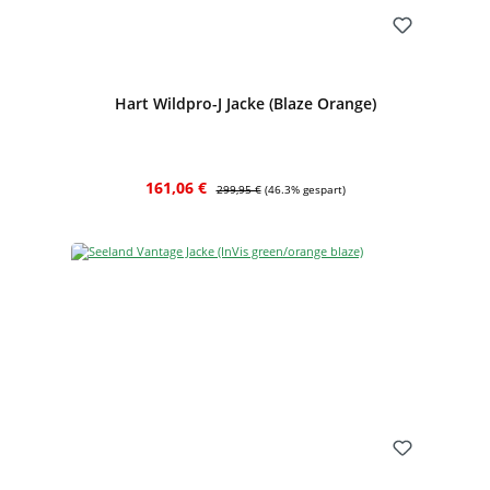
Bewerten
Hart Wildpro-J Jacke (Blaze Orange)
Verkaufspreis:
Regulärer Preis:
161,06 €
299,95 €
(46.3% gespart)
Bewerten