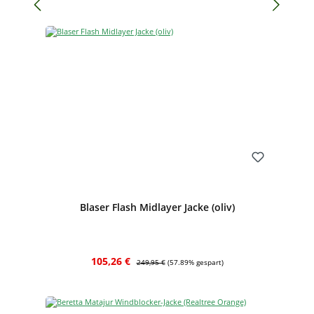
Bewerten
Blaser Flash Midlayer Jacke (oliv)
Verkaufspreis:
Regulärer Preis:
105,26 €
249,95 €
(57.89% gespart)