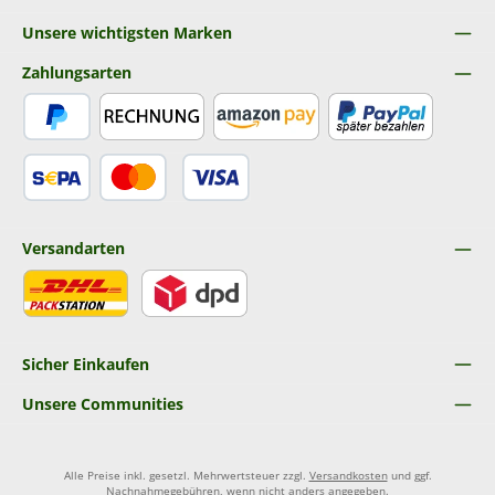
Unsere wichtigsten Marken
Zahlungsarten
PayPal
Rechnung
Amazon Pay
Später Bezahlen
SEPA Lastschrift
Kredit- oder Debitkarte
Versandarten
DHL
DPD
Sicher Einkaufen
Unsere Communities
Alle Preise inkl. gesetzl. Mehrwertsteuer zzgl.
Versandkosten
und ggf.
Nachnahmegebühren, wenn nicht anders angegeben.