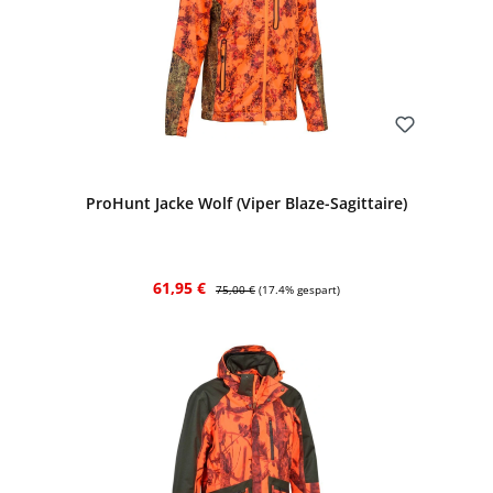
Bewerten
ProHunt Jacke Wolf (Viper Blaze-Sagittaire)
Verkaufspreis:
Regulärer Preis:
61,95 €
75,00 €
(17.4% gespart)