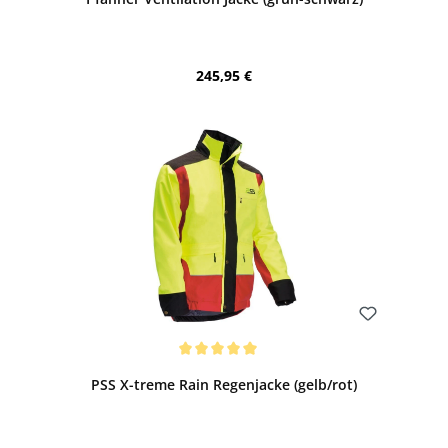
Regulärer Preis:
245,95 €
Bewerten
Durchschnittliche Bewertung von 5 von 5 Sternen
PSS X-treme Rain Regenjacke (gelb/rot)