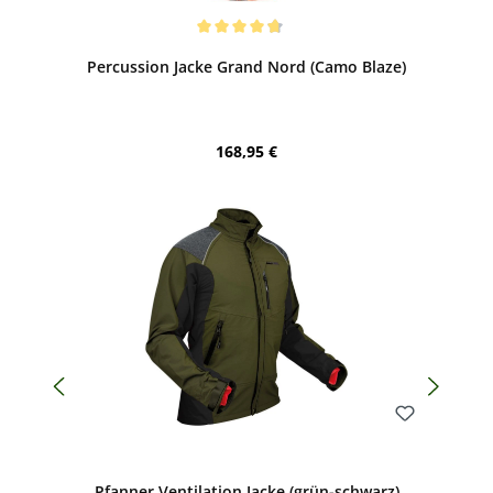
Bewerten
Durchschnittliche Bewertung von 4.79 von 5 Sternen
Percussion Jacke Grand Nord (Camo Blaze)
Regulärer Preis:
168,95 €
Bewerten
Pfanner Ventilation Jacke (grün-schwarz)