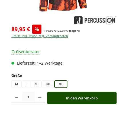
89,95 €
%
119,95 €
(25.01% gespart)
Preise inkl. MwSt. zzgl. Versandkosten
Größenberater
Lieferzeit: 1–2 Werktage
auswählen
Größe
M
L
XL
2XL
3XL
Produkt Anzahl: Gib den gewünschten Wert ein oder benutze die Schaltfläche
In den Warenkorb