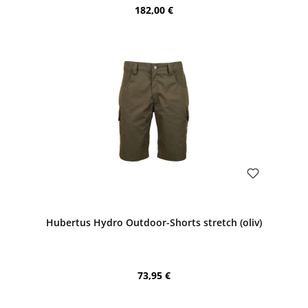
Regulärer Preis:
182,00 €
Bewerten
Hubertus Hydro Outdoor-Shorts stretch (oliv)
Regulärer Preis:
73,95 €