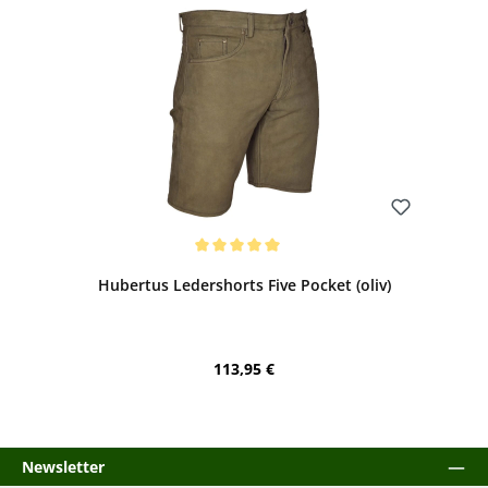
Bewerten
Durchschnittliche Bewertung von 5 von 5 Sternen
Hubertus Ledershorts Five Pocket (oliv)
Regulärer Preis:
113,95 €
Newsletter