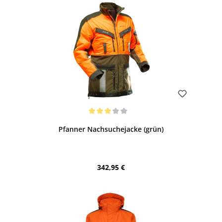
Bewerten
Durchschnittliche Bewertung von 3 von 5 Sternen
Pfanner Nachsuchejacke (grün)
Regulärer Preis:
342,95 €