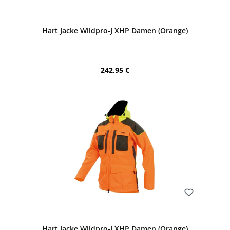
Bewerten
Hart Jacke Wildpro-J XHP Damen (Orange)
Regulärer Preis:
242,95 €
Bewerten
Hart Jacke Wildpro-J XHP Damen (Orange)