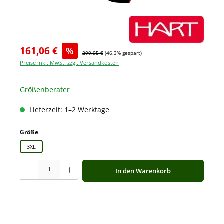
161,06 €
%
299,95 €
(46.3% gespart)
Preise inkl. MwSt. zzgl. Versandkosten
Größenberater
Lieferzeit: 1–2 Werktage
auswählen
Größe
3XL
Produkt Anzahl: Gib den gewünschten Wert ein oder benutze die Schaltfläche
In den Warenkorb