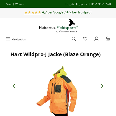
Shop
|
Wissen
Frag die Jagdprofis
| 0551-99693570
Zum Hauptinhalt springen
★★★★★
4,9 bei Google / 4,9 bei Trustpilot
Navigation
Hart Wildpro-J Jacke (Blaze Orange)
Bildergalerie überspringen