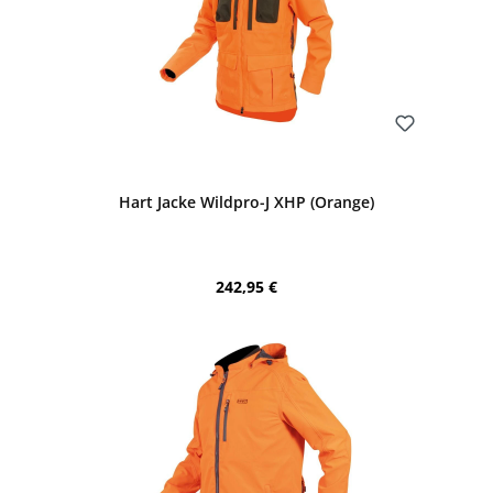
Bewerten
Hart Jacke Wildpro-J XHP (Orange)
Regulärer Preis:
242,95 €