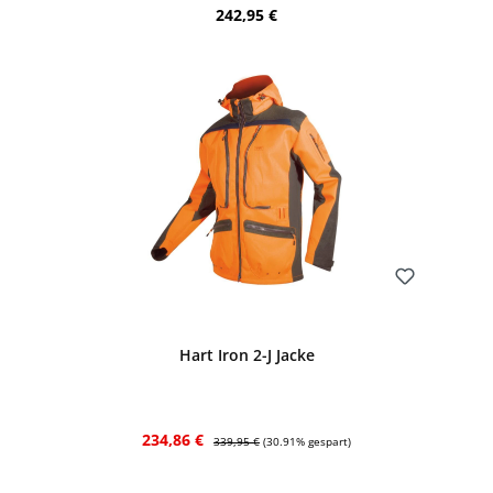
Regulärer Preis:
242,95 €
Bewerten
Hart Iron 2-J Jacke
Verkaufspreis:
Regulärer Preis:
234,86 €
339,95 €
(30.91% gespart)