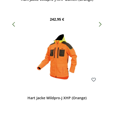
Regulärer Preis:
242,95 €
Bewerten
Hart Jacke Wildpro-J XHP (Orange)