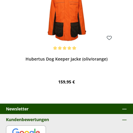
Bewerten
Durchschnittliche Bewertung von 5 von 5 Sternen
Hubertus Dog Keeper Jacke (oliv/orange)
Regulärer Preis:
159,95 €
Newsletter
Kundenbewertungen