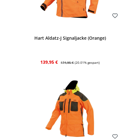
Bewerten
Hart Aldatz-J Signaljacke (Orange)
Verkaufspreis:
Regulärer Preis:
139,95 €
174,95 €
(20.01% gespart)