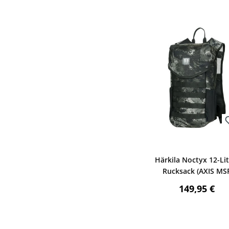
Bewerten
Härkila Noctyx 12-Lit
Rucksack (AXIS MS
Black)
Regulärer P
149,95 €