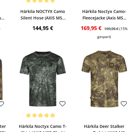
Bewerten
Bewerten
wertung von 4.94 von 5 Sternen
Durchschnittliche Bewertung von 5 von 5 Sternen
Härkila NOCTYX Camo
Härkila Noctyx Camo-
s
Silent Hose (AXIS MSP
Fleecejacke (Axis MSP
Black/Black)
Black)
r Preis:
Regulärer Preis:
Verkaufspreis:
Regulärer Preis:
144,95 €
169,95 €
€
199,95 €
(15%
gespart)
Bewerten
Bewerten
wertung von 5 von 5 Sternen
Durchschnittliche Bewertung von 5 von 5 Sternen
ter
Härkila Noctyx Camo T-
Härkila Deer Stalker