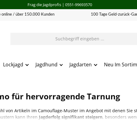
Frag die Jagdprofis
| 0551-99693570
 online / über 150.000 Kunden
100 Tage Geld-zurück-Gar
Lockjagd
Jagdhund
Jagdarten
Neu Im Sorti
mo für hervorragende Tarnung
zahl von Artikeln im Camouflage-Muster im Angebot mit denen Sie s
mustern kann Ihren
Jagderfolg signifikant steigern
, besonders wen
der Elch
handelt.