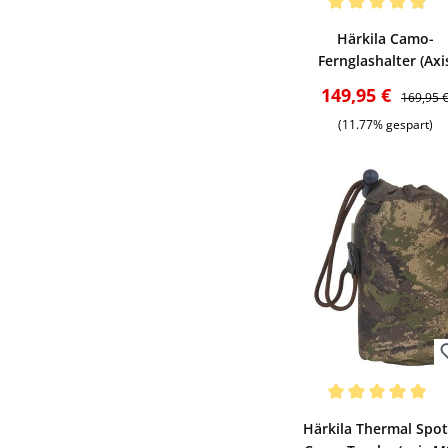
Bewerten
Durchschnittliche Be
Härkila Camo-
Fernglashalter (Axi
MSP)
Verkaufspreis:
Reguläre
149,95 €
169,95 
(11.77% gespart)
Bewerten
Durchschnittliche Be
Härkila Thermal Spot