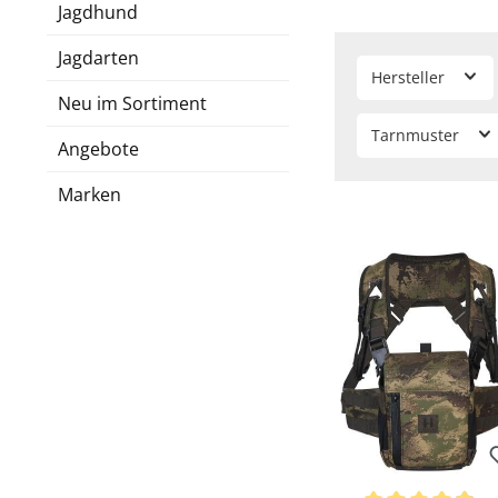
Härkila verwendet fü
Jagdhund
Signalorange (
Axis M
Jagdarten
Jagd bei Dämmerung
Hersteller
Neu im Sortiment
Dieses Muster hat den
Tarnmuster
Muster optimieren di
Angebote
Marken