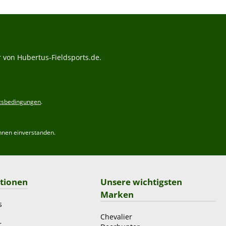
 von Hubertus-Fieldsports.de.
gsbedingungen
.
hnen einverstanden.
tionen
Unsere wichtigsten
Marken
s
Chevalier
r