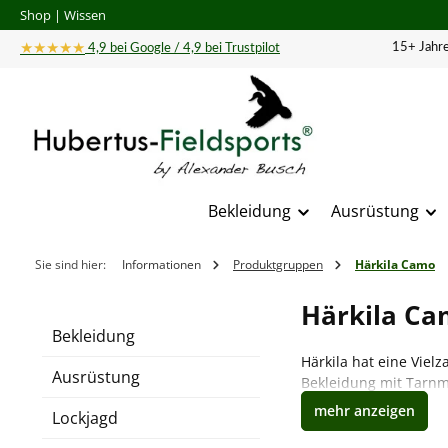
Shop
|
Wissen
 Hauptinhalt springen
Zur Suche springen
Zur Hauptnavigation springen
★★★★★
15+ Jahre
4,9 bei Google / 4,9 bei Trustpilot
Bekleidung
Ausrüstung
Sie sind hier:
Informationen
Produktgruppen
Härkila Camo
Härkila Ca
Bekleidung
Härkila hat eine Viel
Ausrüstung
Bekleidung mit Tarn
Reh, Hirsch, Muffel o
Lockjagd