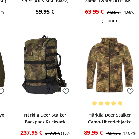
SP)
Shirt (AXIS MSP Black)
camo T-shirt (AXIS MSP
Forest)
eis:
Regulärer Preis:
Verkaufspreis:
Regulärer Preis:
59,95 €
63,95 €
01%
74,95 €
(14.68%
gespart)
Bewerten
Bewerten
Durchschnittliche Bewertu
yx
Härkila Deer Stalker
Härkila Deer Stalker
Backpack Rucksack
Camo-Überziehjacke
SP
(AXIS MSP Forest)
(AXIS MSP Forest)
reis:
Verkaufspreis:
Regulärer Preis:
Verkaufspreis:
Regulärer Preis:
237,95 €
89,95 €
279,95 €
(15%
169,95 €
(47.07%