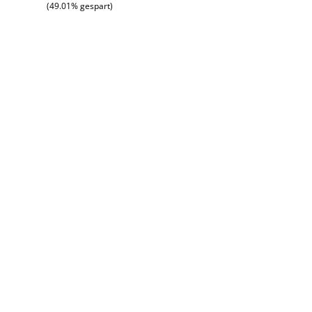
(49.01% gespart)
ng von 5 von 5 Sternen
s: