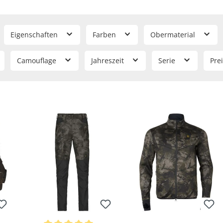
r das Design der Bekleidung das eigene MSP-Axis-Tarnmuster (
Axis
SP Orange Blaze
) für
Gesellschaftsjagden
, in einer Ausführung für
(
Axis MSP Black
) gibt.
Eigenschaften
Farben
Obermaterial
 Vorteil, dass es für das
gesamte Jahr geeignet
ist und speziell fü
Camouflage
Jahreszeit
Serie
Pre
e Tarnung auf
kurze Distanzen
, größere Elemente verringern die S