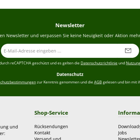
Newsletter
en Newsletter und verpassen Sie keine Neuigkeit oder Aktion mehr
E-
Mail-
Adresse
t durch reCAPTCHA geschützt und es gelten die
Datenschutzrichtlinie
und
Nutzun
*
Datenschutz
schutzbestimmungen
zur Kenntnis genommen und die
AGB
gelesen und bin mit i
Shop-Service
Informa
Rücksendungen
Download
zung und
Kontakt
Jobs
er:
Versand und
Newslette