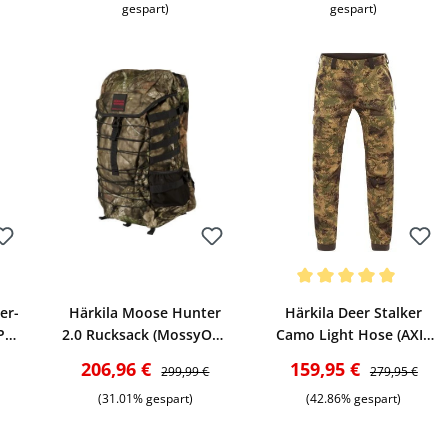
gespart)
gespart)
Bewerten
Bewerten
Durchschnittliche Bewertu
er-
Härkila Moose Hunter
Härkila Deer Stalker
P
2.0 Rucksack (MossyOak
Camo Light Hose (AXIS
Country)
MSP Forest green)
reis:
Verkaufspreis:
Regulärer Preis:
Verkaufspreis:
Regulärer Prei
206,96 €
159,95 €
299,99 €
279,95 €
(31.01% gespart)
(42.86% gespart)