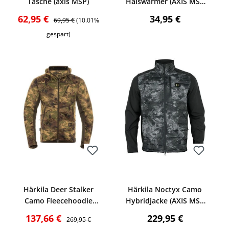
Tasche (axis MSP)
Halswärmer (AXIS MSP
Black)
Verkaufspreis:
Regulärer Preis:
Regulärer Preis:
62,95 €
34,95 €
69,95 €
(10.01%
gespart)
Bewerten
Bewerten
ng von 5 von 5 Sternen
Härkila Deer Stalker
Härkila Noctyx Camo
Camo Fleecehoodie
Hybridjacke (AXIS MSP
(AXIS MSP®Forest
Black)
Verkaufspreis:
Regulärer Preis:
Regulärer Preis:
137,66 €
229,95 €
269,95 €
green)