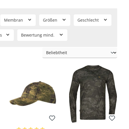
 MSP Forest Green
), welches es noch als Ausführung in
 die
Bergjagd
(
Axis MSP Mountain
) und einer dunklen für die
Membran
Größen
Geschlecht
r die Pirsch auf Schalenwild entwickelt wurde. Kleinere
is
Bewertung mind.
ichtbarkeit auf
größere Distanzen
.