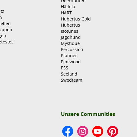
Deerhunter
Härkila
tz
HART
m
Hubertus Gold
ellen
Hubertus
ruppen
Isotunes
gen
Jagdhund
etestet
Mystique
Percussion
Pfanner
Pinewood
PSS
Seeland
Swedteam
Unsere Communities
Facebook
Instagram
YouTube
Pinterest