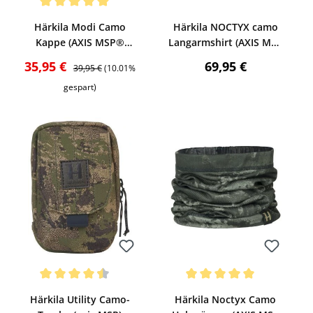
Bewerten
Bewerten
Durchschnittliche Bewertung von 5 von 5 Sternen
Härkila Modi Camo
Härkila NOCTYX camo
Kappe (AXIS MSP®
Langarmshirt (AXIS MSP
Forest green)
Black)
Verkaufspreis:
Regulärer Preis:
Regulärer Preis:
35,95 €
69,95 €
39,95 €
(10.01%
gespart)
Bewerten
Bewerten
Durchschnittliche Bewertung von 4.5 von 5 Sternen
Durchschnittliche Bewertung v
Härkila Utility Camo-
Härkila Noctyx Camo