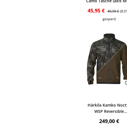
Camo Tasche (axis M
Verkaufspreis:
Regulärer Pr
45,95 €
49,95 €
(8.
gespart)
Bewerten
Härkila Kamko Noct
WSP Reversible
Fleecejacke (Axis M
Regulärer P
249,00 €
Black/Green)