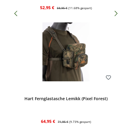
Verkaufspreis:
Regulärer Preis:
52,95 €
59,95 €
(11.68% gespart)
Bewerten
Hart Fernglastasche Lemikk (Pixel Forest)
Verkaufspreis:
Regulärer Preis:
64,95 €
71,95 €
(9.73% gespart)