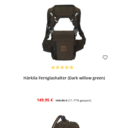
Bewerten
Durchschnittliche Bewertung von 5 von 5 Sternen
Härkila Fernglashalter (Dark willow green)
Verkaufspreis:
Regulärer Preis:
149,95 €
169,95 €
(11.77% gespart)