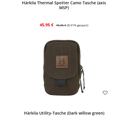
Härkila Thermal Spotter Camo Tasche (axis
MSP)
Verkaufspreis:
Regulärer Preis:
45,95 €
49,95 €
(8.01% gespart)
Bewerten
Härkila Utility-Tasche (Dark willow green)