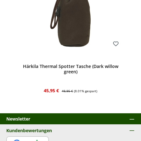
Bewerten
Härkila Thermal Spotter Tasche (Dark willow
green)
Verkaufspreis:
Regulärer Preis:
45,95 €
49,95 €
(8.01% gespart)
Newsletter
Kundenbewertungen