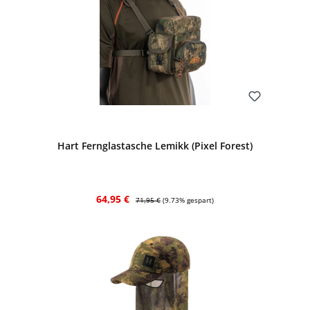
Bewerten
Hart Fernglastasche Lemikk (Pixel Forest)
Verkaufspreis:
Regulärer Preis:
64,95 €
71,95 €
(9.73% gespart)