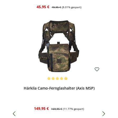
Verkaufspreis:
Regulärer Preis:
45,95 €
49,95 €
(8.01% gespart)
Bewerten
Durchschnittliche Bewertung von 4.94 von 5 Sternen
Härkila Camo-Fernglashalter (Axis MSP)
Verkaufspreis:
Regulärer Preis:
149,95 €
169,95 €
(11.77% gespart)