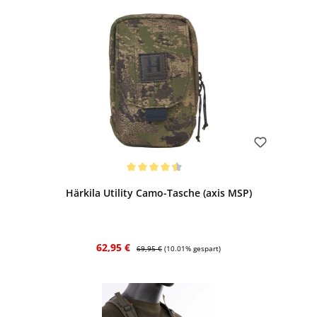
Bewerten
Durchschnittliche Bewertung von 4.5 von 5 Sternen
Härkila Utility Camo-Tasche (axis MSP)
Verkaufspreis:
Regulärer Preis:
62,95 €
69,95 €
(10.01% gespart)