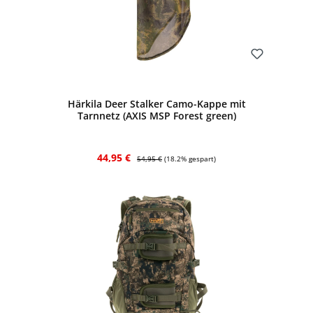
Bewerten
Härkila Deer Stalker Camo-Kappe mit
Tarnnetz (AXIS MSP Forest green)
Verkaufspreis:
Regulärer Preis:
44,95 €
54,95 €
(18.2% gespart)