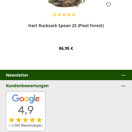
Bewerten
Durchschnittliche Bewertung von 5 von 5 Sternen
Hart Rucksack Spean 25 (Pixel Forest)
Regulärer Preis:
86,95 €
Newsletter
Kundenbewertungen