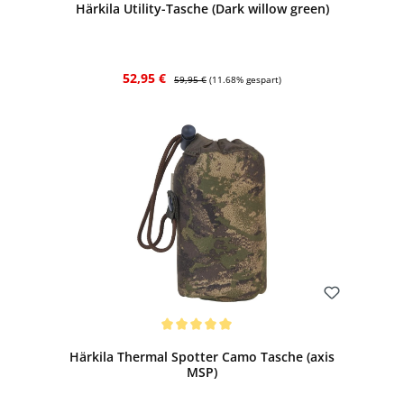
Härkila Utility-Tasche (Dark willow green)
Verkaufspreis:
Regulärer Preis:
52,95 €
59,95 €
(11.68% gespart)
Bewerten
Durchschnittliche Bewertung von 5 von 5 Sternen
Härkila Thermal Spotter Camo Tasche (axis
MSP)