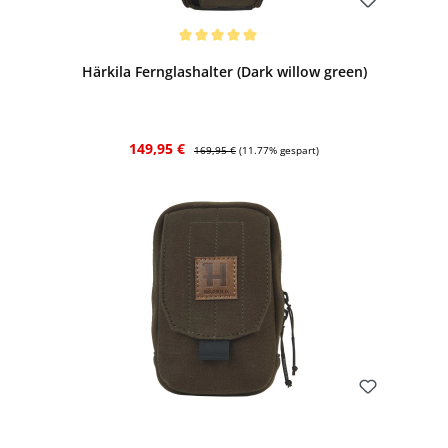
Bewerten
Durchschnittliche Bewertung von 5 von 5 Sternen
Härkila Fernglashalter (Dark willow green)
Verkaufspreis:
Regulärer Preis:
149,95 €
169,95 €
(11.77% gespart)
Bewerten