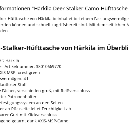
formationen "Härkila Deer Stalker Camo-Hüfttasche 
lker-Hüfttasche von Härkila beinhaltet bei einem Fassungsvermögen
werden können und schnell zugriffsbereit sind. Mit dem seitlichen
rden.
-Stalker-Hüfttasche von Härkila im Überbl
er: Härkila
ler-Artikelnummer: 38010669770
AXIS MSP forest green
svermögen: 4 l
autloser Stoff
 Fächer, verschieden groß, mit Reißverschluss
rter Patronenhalter
efestigungssystem an den Seiten
er an Rückseite leitet Feuchtigkeit ab
barer Gurt mit Klickverschluss
agend getarnt dank AXIS-MSP-Camo