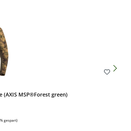
Preis:
ie (AXIS MSP®Forest green)
:
1% gespart)