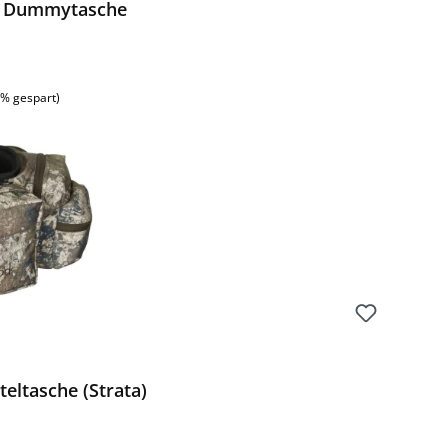
ag Dummytasche
:
1% gespart)
ltasche (Strata)