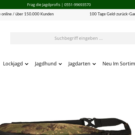
Frag die Jagdprofis
| 0551-99693570
 online / über 150.000 Kunden
100 Tage Geld-zurück-Gar
Lockjagd
Jagdhund
Jagdarten
Neu Im Sorti
erie überspringen