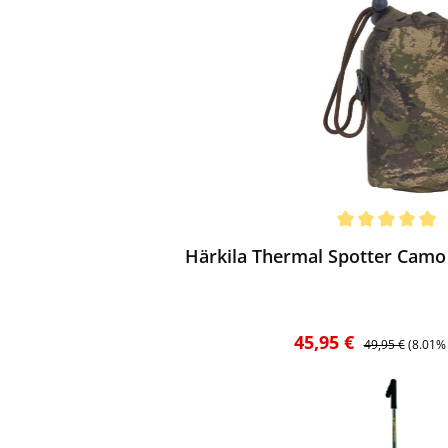
ewerten
chnittliche Bewertung von 5 von 5 Sternen
Härkila Thermal Spotter Camo
Verkaufspreis:
Regulärer Preis
45,95 €
49,95 €
(8.01%