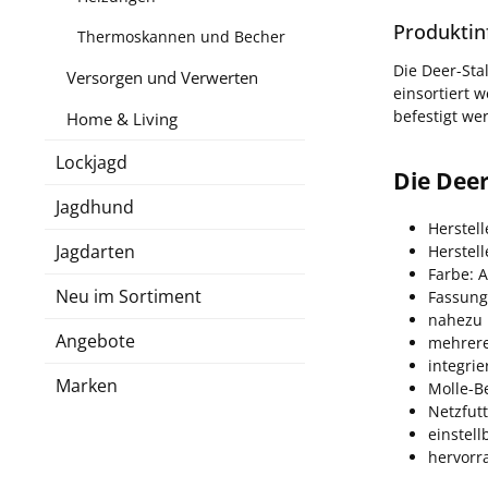
Produktin
Thermoskannen und Becher
Die Deer-Sta
Versorgen und Verwerten
einsortiert 
befestigt we
Home & Living
Lockjagd
Die Deer
Jagdhund
Herstell
Jagdarten
Herstel
Farbe: 
Neu im Sortiment
Fassung
nahezu l
Angebote
mehrere
integrie
Marken
Molle-B
Netzfutt
einstell
hervorr