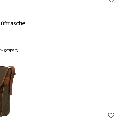
Hüfttasche
:
9% gespart)