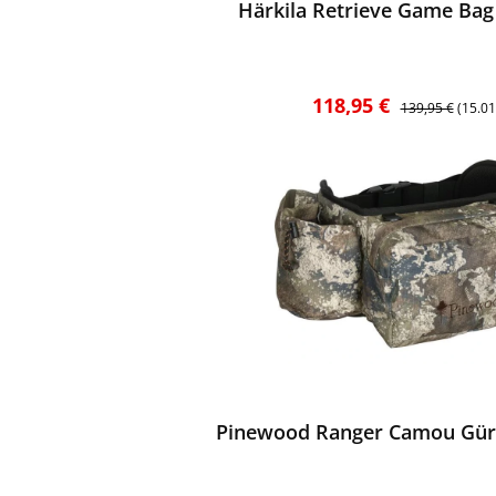
Härkila Retrieve Game B
Verkaufspreis:
Regulärer Preis
118,95 €
139,95 €
(15.0
ewerten
Pinewood Ranger Camou Gürte