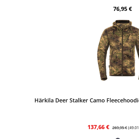
Regulärer 
76,95 €
ewerten
Härkila Deer Stalker Camo Fleecehood
Verkaufspreis:
Regulärer Preis
137,66 €
269,95 €
(49.0