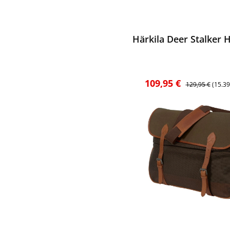
ewerten
Härkila Deer Stalker 
Verkaufspreis:
Regulärer Preis
109,95 €
129,95 €
(15.3
ewerten