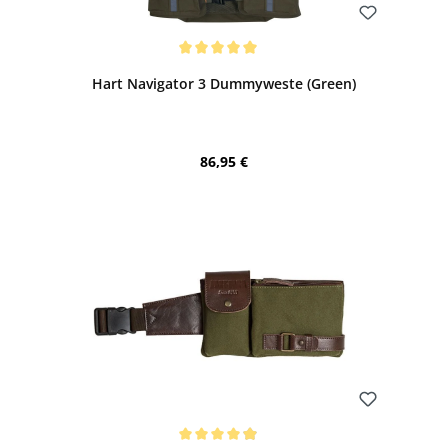
Bewerten
Durchschnittliche Bewertung von 5 von 5 Sternen
Hart Navigator 3 Dummyweste (Green)
Regulärer Preis:
86,95 €
Bewerten