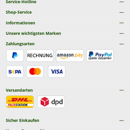
Service-Hotline
Shop-Service
Informationen
Unsere wichtigsten Marken
Zahlungsarten
PayPal
Rechnung
Amazon Pay
Später Bezahlen
SEPA Lastschrift
Kredit- oder Debitkarte
Versandarten
DHL
DPD
Sicher Einkaufen