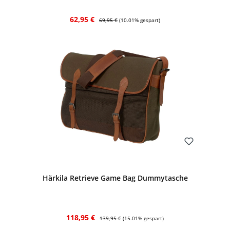
Verkaufspreis:
Regulärer Preis:
62,95 €
69,95 €
(10.01% gespart)
Bewerten
Härkila Retrieve Game Bag Dummytasche
Verkaufspreis:
Regulärer Preis:
118,95 €
139,95 €
(15.01% gespart)