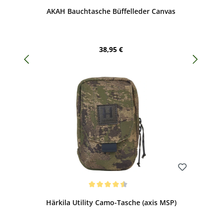
Durchschnittliche Bewertung von 4.88 von 5 Sternen
AKAH Bauchtasche Büffelleder Canvas
Regulärer Preis:
38,95 €
Bewerten
Durchschnittliche Bewertung von 4.5 von 5 Sternen
Härkila Utility Camo-Tasche (axis MSP)