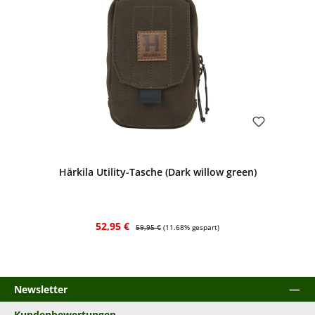
Bewerten
Härkila Utility-Tasche (Dark willow green)
Verkaufspreis:
Regulärer Preis:
52,95 €
59,95 €
(11.68% gespart)
Newsletter
Kundenbewertungen