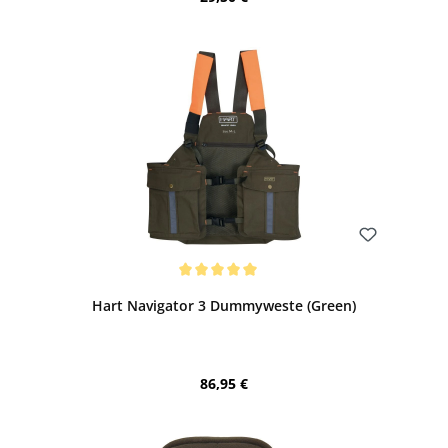
Bewerten
Durchschnittliche Bewertung von 5 von 5 Sternen
Hart Navigator 3 Dummyweste (Green)
Regulärer Preis:
86,95 €