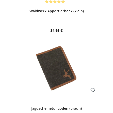
Durchschnittliche Bewertung von 4.91 von 5 Sternen
Waidwerk Apportierbock (klein)
Regulärer Preis:
34,95 €
Bewerten
Jagdscheinetui Loden (braun)