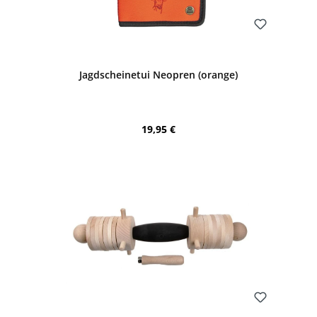
Bewerten
Jagdscheinetui Neopren (orange)
Regulärer Preis:
19,95 €
Bewerten