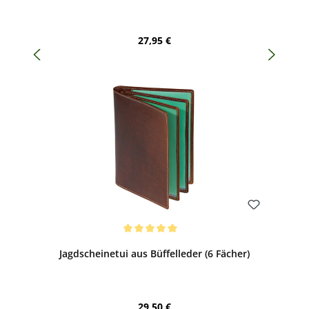
Regulärer Preis:
27,95 €
Bewerten
Durchschnittliche Bewertung von 5 von 5 Sternen
Jagdscheinetui aus Büffelleder (6 Fächer)
Regulärer Preis:
29,50 €