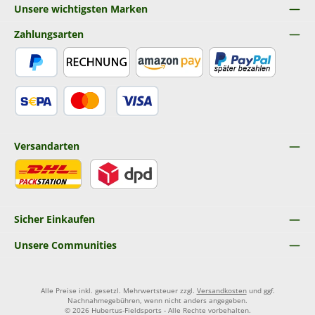
Unsere wichtigsten Marken
Zahlungsarten
PayPal
Rechnung
Amazon Pay
Später Bezahlen
SEPA Lastschrift
Kredit- oder Debitkarte
Versandarten
DHL
DPD
Sicher Einkaufen
Unsere Communities
Alle Preise inkl. gesetzl. Mehrwertsteuer zzgl.
Versandkosten
und ggf.
Nachnahmegebühren, wenn nicht anders angegeben.
© 2026 Hubertus-Fieldsports - Alle Rechte vorbehalten.