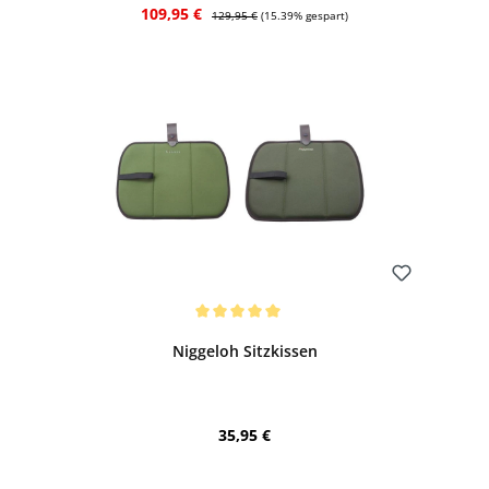
Verkaufspreis:
Regulärer Preis:
109,95 €
129,95 €
(15.39% gespart)
Bewerten
Durchschnittliche Bewertung von 5 von 5 Sternen
Niggeloh Sitzkissen
Regulärer Preis:
35,95 €