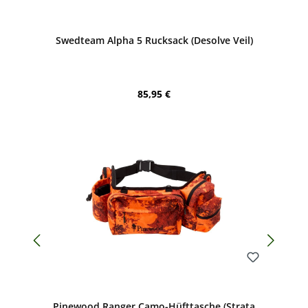
Bewerten
Swedteam Alpha 5 Rucksack (Desolve Veil)
Regulärer Preis:
85,95 €
Bewerten
Pinewood Ranger Camo-Hüfttasche (Strata