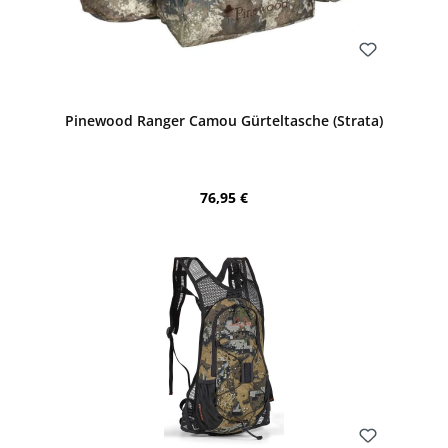
Bewerten
Pinewood Ranger Camou Gürteltasche (Strata)
Regulärer Preis:
76,95 €