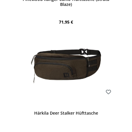
Blaze)
Regulärer Preis:
71,95 €
Bewerten
Härkila Deer Stalker Hüfttasche