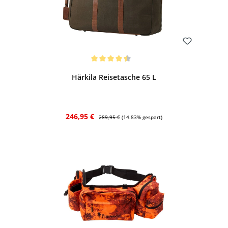
Bewerten
Durchschnittliche Bewertung von 4.5 von 5 Sternen
Härkila Reisetasche 65 L
Verkaufspreis:
Regulärer Preis:
246,95 €
289,95 €
(14.83% gespart)