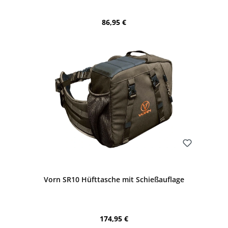
Regulärer Preis:
86,95 €
Bewerten
Vorn SR10 Hüfttasche mit Schießauflage
Regulärer Preis:
174,95 €