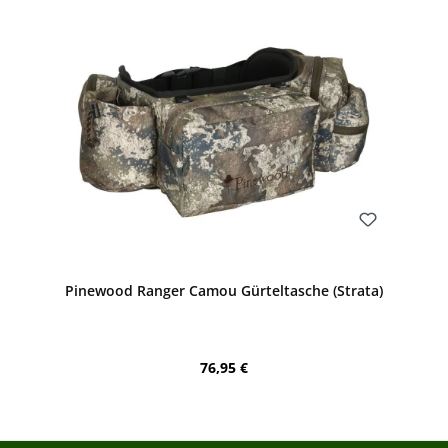
Bewerten
Pinewood Ranger Camou Gürteltasche (Strata)
Regulärer Preis:
76,95 €