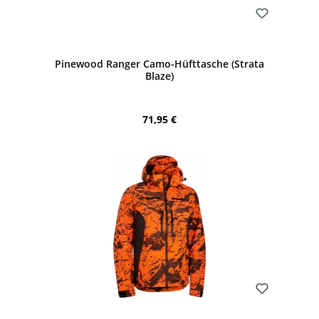
Bewerten
Pinewood Ranger Camo-Hüfttasche (Strata
Blaze)
Regulärer Preis:
71,95 €
Bewerten