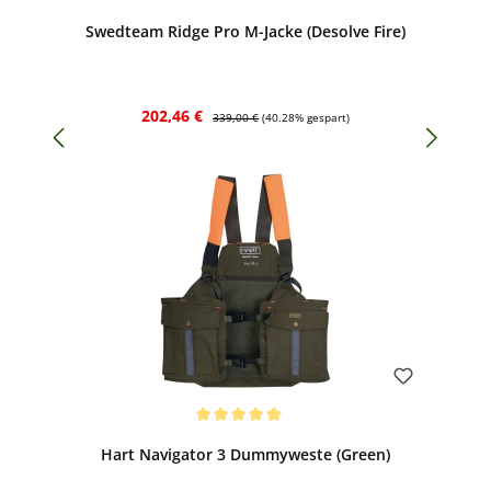
Swedteam Ridge Pro M-Jacke (Desolve Fire)
Verkaufspreis:
Regulärer Preis:
202,46 €
339,00 €
(40.28% gespart)
Bewerten
Durchschnittliche Bewertung von 5 von 5 Sternen
Hart Navigator 3 Dummyweste (Green)