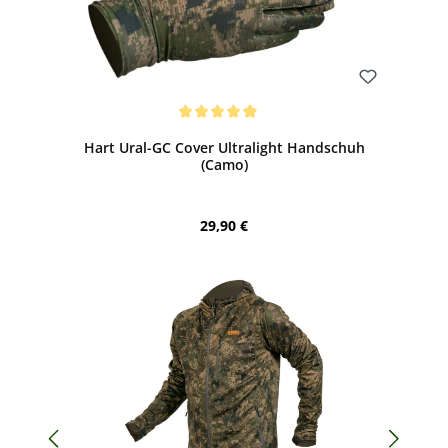
Bewerten
Durchschnittliche Bewertung von 5 von 5 Sternen
Hart Ural-GC Cover Ultralight Handschuh
(Camo)
Regulärer Preis:
29,90 €