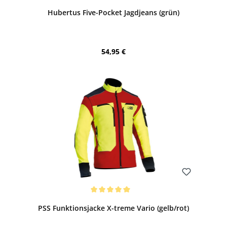
Durchschnittliche Bewertung von 5 von 5 Sternen
Hubertus Five-Pocket Jagdjeans (grün)
Regulärer Preis:
54,95 €
Bewerten
Durchschnittliche Bewertung von 5 von 5 Sternen
PSS Funktionsjacke X-treme Vario (gelb/rot)