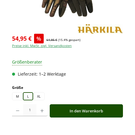
54,95 €
%
64,95 €
(15.4% gespart)
Preise inkl. MwSt. zzgl. Versandkosten
Größenberater
Lieferzeit: 1–2 Werktage
auswählen
Größe
M
L
XL
Produkt Anzahl: Gib den gewünschten Wert ein oder benutze die Schaltfläche
In den Warenkorb