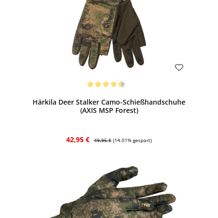
Bewerten
Durchschnittliche Bewertung von 4.38 von 5 Sternen
Härkila Deer Stalker Camo-Schießhandschuhe
(AXIS MSP Forest)
Verkaufspreis:
Regulärer Preis:
42,95 €
49,95 €
(14.01% gespart)