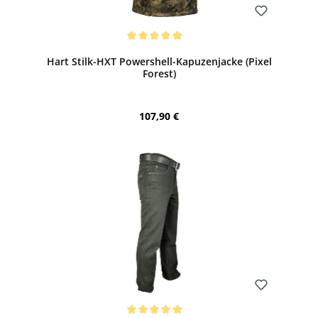
Bewerten
Durchschnittliche Bewertung von 5 von 5 Sternen
Hart Stilk-HXT Powershell-Kapuzenjacke (Pixel
Forest)
Regulärer Preis:
107,90 €
Bewerten