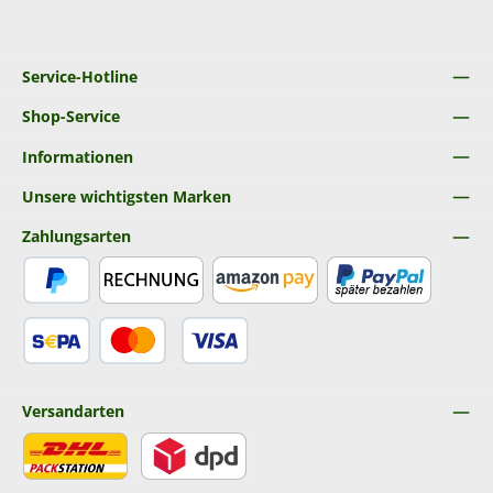
Service-Hotline
Shop-Service
Informationen
Unsere wichtigsten Marken
Zahlungsarten
PayPal
Rechnung
Amazon Pay
Später Bezahlen
SEPA Lastschrift
Kredit- oder Debitkarte
Versandarten
DHL
DPD