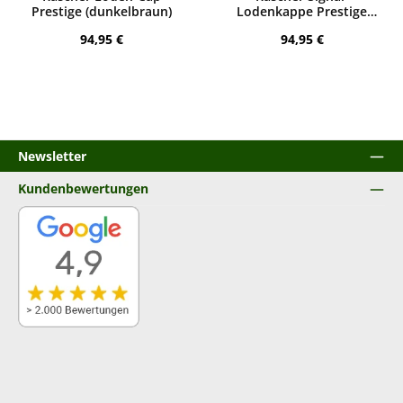
Prestige (dunkelbraun)
Lodenkappe Prestige
(orange)
Regulärer Preis:
Regulärer Preis:
94,95 €
94,95 €
Newsletter
Kundenbewertungen