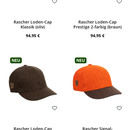
Bewerten
Bewerten
Rascher Loden-Cap
Rascher Loden-Cap
Klassik (oliv)
Prestige 2-farbig (braun)
Regulärer Preis:
Regulärer Preis:
94,95 €
94,95 €
Neu
Neu
Bewerten
Bewerten
Rascher Loden-Cap
Rascher Signal-