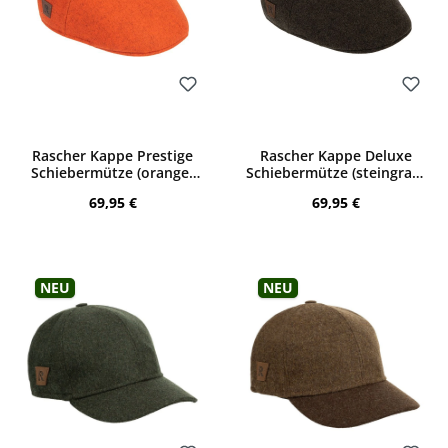
Bewerten
Bewerten
Rascher Kappe Prestige
Rascher Kappe Deluxe
Schiebermütze (orange-
Schiebermütze (steingrau-
melange)
oliv)
Regulärer Preis:
Regulärer Preis:
69,95 €
69,95 €
Neu
Neu