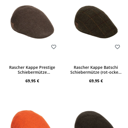
Bewerten
Bewerten
Rascher Kappe Prestige
Rascher Kappe Batschi
Schiebermütze
Schiebermütze (rot-ocker-
(mittelbraun)
kariert)
Regulärer Preis:
Regulärer Preis:
69,95 €
69,95 €