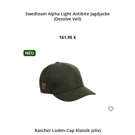
Bewerten
Swedteam Alpha Light Antibite Jagdjacke
(Desolve Veil)
Regulärer Preis:
161,95 €
Neu
Bewerten
Rascher Loden-Cap Klassik (oliv)