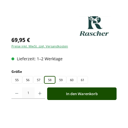
69,95 €
Preise inkl. MwSt. zzgl. Versandkosten
Lieferzeit: 1–2 Werktage
auswählen
Größe
55
56
57
58
59
60
61
Produkt Anzahl: Gib den gewünschten Wert ein oder benutze die Schaltfläche
In den Warenkorb