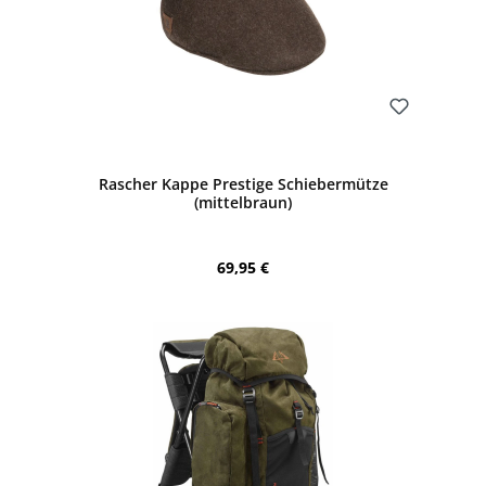
Bewerten
Rascher Kappe Prestige Schiebermütze
(mittelbraun)
Regulärer Preis:
69,95 €