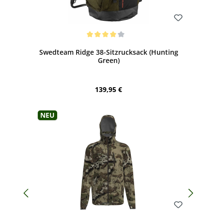
Bewerten
Durchschnittliche Bewertung von 4 von 5 Sternen
Swedteam Ridge 38-Sitzrucksack (Hunting
Green)
Regulärer Preis:
139,95 €
Neu