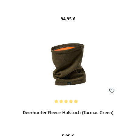
Regulärer Preis:
94,95 €
Bewerten
Durchschnittliche Bewertung von 5 von 5 Sternen
Deerhunter Fleece-Halstuch (Tarmac Green)
Regulärer Preis:
5,95 €