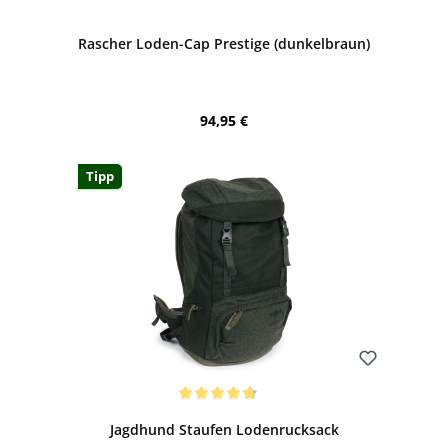
Rascher Loden-Cap Prestige (dunkelbraun)
Regulärer Preis:
94,95 €
Tipp
Bewerten
Durchschnittliche Bewertung von 4.86 von 5 Sternen
Jagdhund Staufen Lodenrucksack