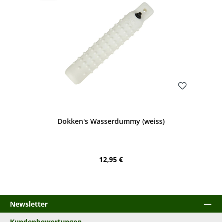
Bewerten
Dokken's Wasserdummy (weiss)
Regulärer Preis:
12,95 €
Newsletter
Kundenbewertungen