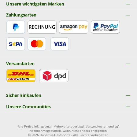
Unsere wichtigsten Marken
Zahlungsarten
PayPal
Rechnung
Amazon Pay
Später Bezahlen
SEPA Lastschrift
Kredit- oder Debitkarte
Versandarten
DHL
DPD
Sicher Einkaufen
Unsere Communities
Alle Preise inkl. gesetzl. Mehrwertsteuer zzgl.
Versandkosten
und ggf.
Nachnahmegebühren, wenn nicht anders angegeben.
© 2026 Hubertus-Fieldsports - Alle Rechte vorbehalten.