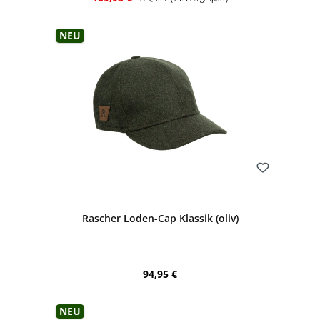
Neu
Bewerten
Rascher Loden-Cap Klassik (oliv)
Regulärer Preis:
94,95 €
Neu