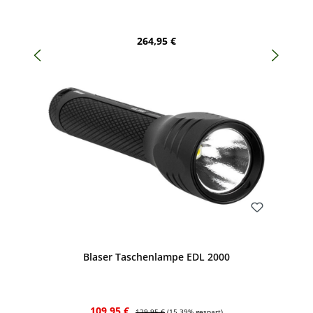
Regulärer Preis:
264,95 €
Bewerten
Blaser Taschenlampe EDL 2000
Verkaufspreis:
Regulärer Preis:
109,95 €
129,95 €
(15.39% gespart)