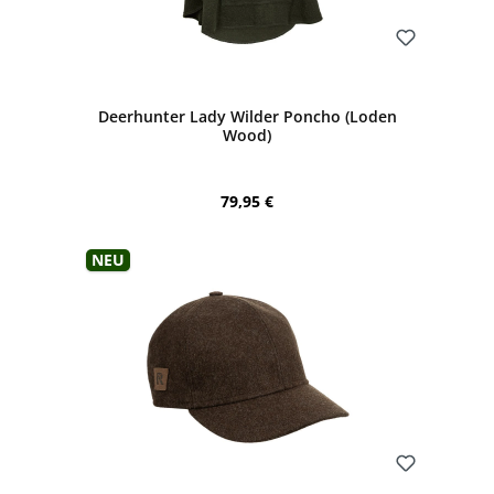
Bewerten
Deerhunter Lady Wilder Poncho (Loden
Wood)
Regulärer Preis:
79,95 €
Neu
Bewerten