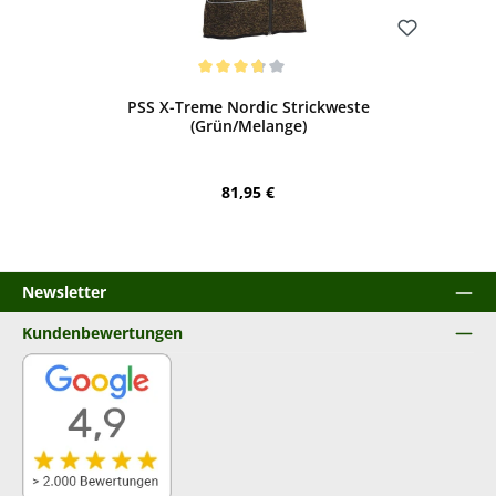
Bewerten
Durchschnittliche Bewertung von 3.75 von 5 Sternen
PSS X-Treme Nordic Strickweste
(Grün/Melange)
Regulärer Preis:
81,95 €
Newsletter
Kundenbewertungen