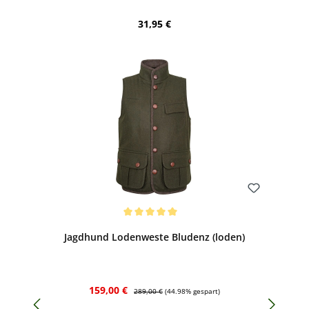
Regulärer Preis:
31,95 €
Bewerten
Durchschnittliche Bewertung von 5 von 5 Sternen
Jagdhund Lodenweste Bludenz (loden)
Verkaufspreis:
Regulärer Preis:
159,00 €
289,00 €
(44.98% gespart)