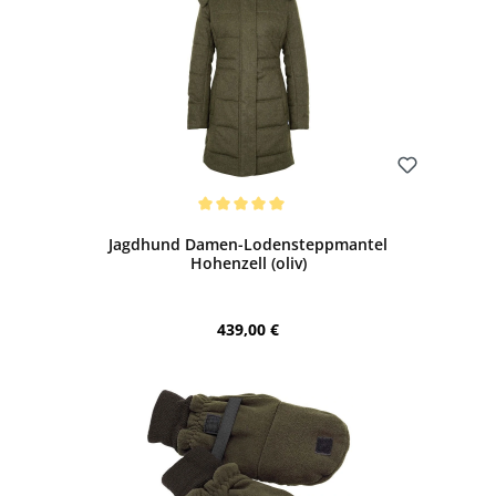
Bewerten
Durchschnittliche Bewertung von 5 von 5 Sternen
Jagdhund Damen-Lodensteppmantel
Hohenzell (oliv)
Regulärer Preis:
439,00 €