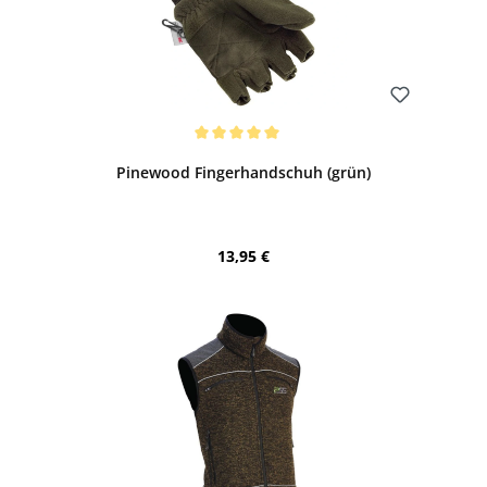
Bewerten
Durchschnittliche Bewertung von 5 von 5 Sternen
Pinewood Fingerhandschuh (grün)
Regulärer Preis:
13,95 €