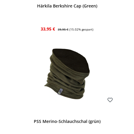
Härkila Berkshire Cap (Green)
Verkaufspreis:
Regulärer Preis:
33,95 €
39,95 €
(15.02% gespart)
Bewerten
PSS Merino-Schlauchschal (grün)