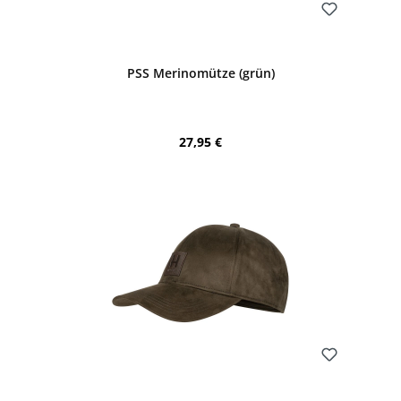
Bewerten
PSS Merinomütze (grün)
Regulärer Preis:
27,95 €
Bewerten