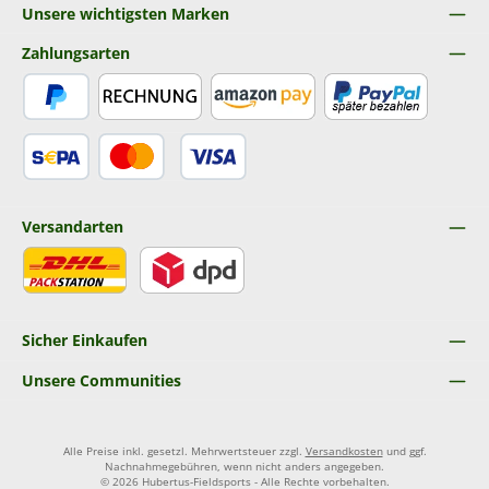
Unsere wichtigsten Marken
Zahlungsarten
PayPal
Rechnung
Amazon Pay
Später Bezahlen
SEPA Lastschrift
Kredit- oder Debitkarte
Versandarten
DHL
DPD
Sicher Einkaufen
Unsere Communities
Alle Preise inkl. gesetzl. Mehrwertsteuer zzgl.
Versandkosten
und ggf.
Nachnahmegebühren, wenn nicht anders angegeben.
© 2026 Hubertus-Fieldsports - Alle Rechte vorbehalten.