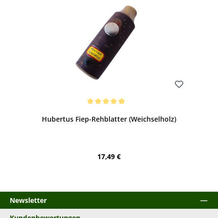
Bewerten
Durchschnittliche Bewertung von 5 von 5 Sternen
Hubertus Fiep-Rehblatter (Weichselholz)
Regulärer Preis:
17,49 €
Newsletter
Kundenbewertungen