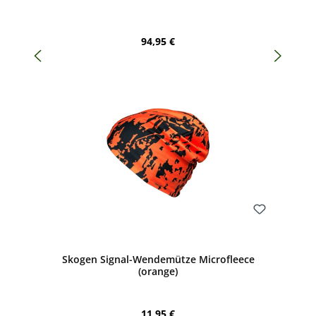
Regulärer Preis:
94,95 €
Bewerten
Skogen Signal-Wendemütze Microfleece
(orange)
Regulärer Preis:
11,95 €