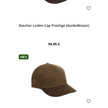
Bewerten
Rascher Loden-Cap Prestige (dunkelbraun)
Regulärer Preis:
94,95 €
Neu
Bewerten