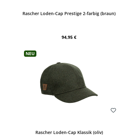
Rascher Loden-Cap Prestige 2-farbig (braun)
Regulärer Preis:
94,95 €
Neu
Bewerten
Rascher Loden-Cap Klassik (oliv)