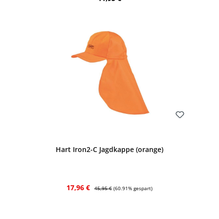
Bewerten
Hart Iron2-C Jagdkappe (orange)
Verkaufspreis:
Regulärer Preis:
17,96 €
45,95 €
(60.91% gespart)