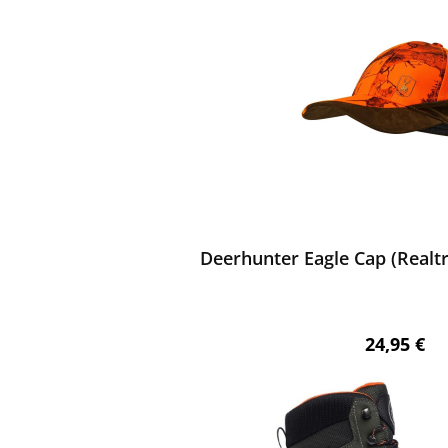
ewerten
Deerhunter Eagle Cap (Realt
Regulärer 
24,95 €