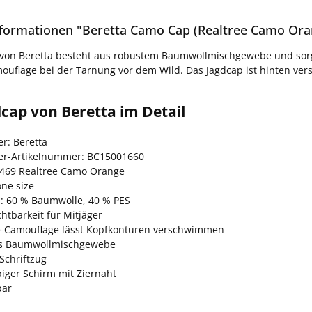
formationen "Beretta Camo Cap (Realtree Camo Ora
von Beretta besteht aus robustem Baumwollmischgewebe und sorgt f
ouflage bei der Tarnung vor dem Wild. Das Jagdcap ist hinten vers
cap von Beretta im Detail
er: Beretta
ler-Artikelnummer: BC15001660
0469 Realtree Camo Orange
one size
l: 60 % Baumwolle, 40 % PES
htbarkeit für Mitjäger
e-Camouflage lässt Kopfkonturen verschwimmen
es Baumwollmischgewebe
Schriftzug
biger Schirm mit Ziernaht
bar