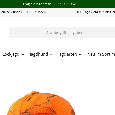
Frag die Jagdprofis
| 0551-99693570
 online / über 150.000 Kunden
100 Tage Geld-zurück-Gar
Lockjagd
Jagdhund
Jagdarten
Neu Im Sorti
erie überspringen