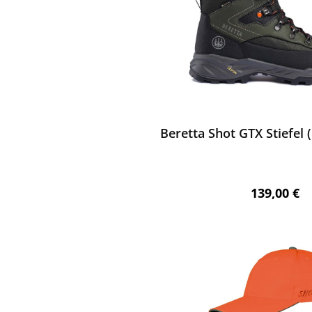
ewerten
Beretta Shot GTX Stiefel 
Regulärer 
139,00 €