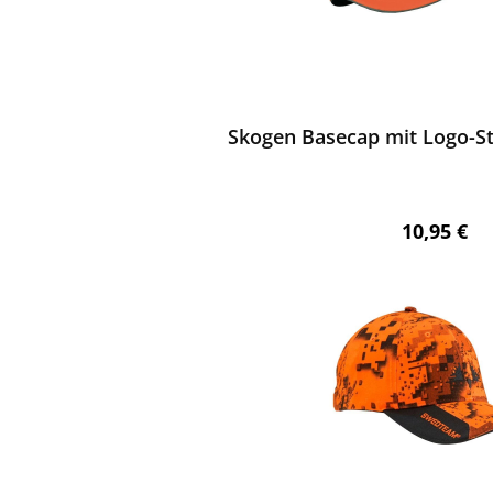
ewerten
Skogen Basecap mit Logo-St
Regulärer 
10,95 €