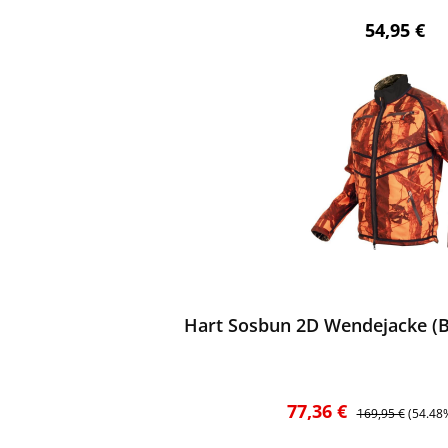
Regulärer 
54,95 €
ewerten
Hart Sosbun 2D Wendejacke (B
Verkaufspreis:
Regulärer Preis:
77,36 €
169,95 €
(54.48