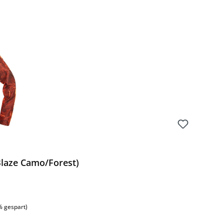
Preis:
laze Camo/Forest)
% gespart)