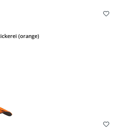
ickerei (orange)
Preis: