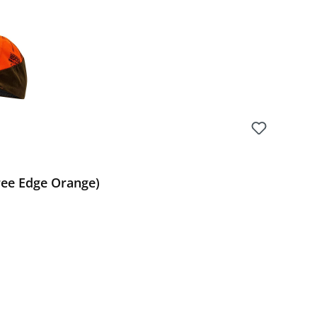
ree Edge Orange)
Preis: