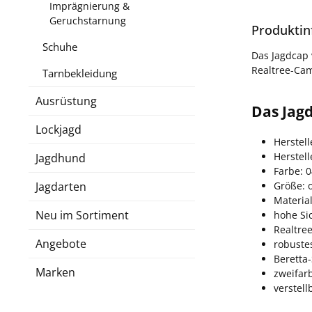
Imprägnierung &
Geruchstarnung
Produktin
Schuhe
Das Jagdcap 
Realtree-Cam
Tarnbekleidung
Ausrüstung
Das Jagd
Lockjagd
Herstell
Herstel
Jagdhund
Farbe: 
Größe: 
Jagdarten
Materia
Neu im Sortiment
hohe Sic
Realtre
Angebote
robust
Beretta-
Marken
zweifar
verstell