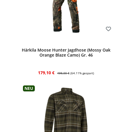
Bewerten
Härkila Moose Hunter Jagdhose (Mossy Oak
Orange Blaze Camo) Gr. 46
Verkaufspreis:
Regulärer Preis:
179,10 €
499,00 €
(64.11% gespart)
Neu