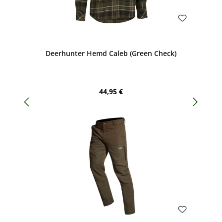
Bewerten
Deerhunter Hemd Caleb (Green Check)
Regulärer Preis:
44,95 €