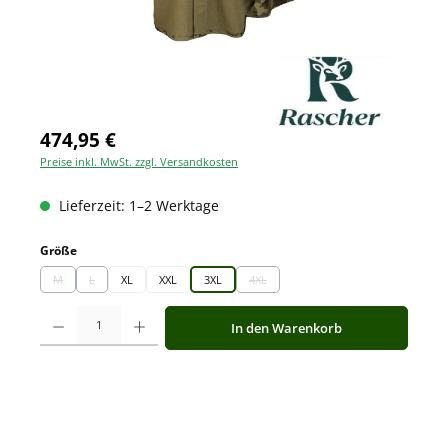
474,95 €
Preise inkl. MwSt. zzgl. Versandkosten
Lieferzeit: 1–2 Werktage
auswählen
Größe
M
L
XL
XXL
3XL
4XL
(Diese Option ist zurzeit nicht verfügbar.)
(Diese Option ist zurzeit nicht verfügbar.)
(Diese Option ist zurzeit nicht verfügbar
Produkt Anzahl: Gib den gewünschten Wert ein oder benutze die Schaltfläche
In den Warenkorb