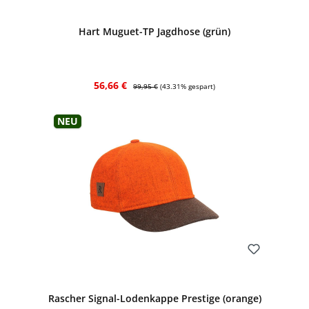
Bewerten
Hart Muguet-TP Jagdhose (grün)
Verkaufspreis:
Regulärer Preis:
56,66 €
99,95 €
(43.31% gespart)
Neu
Bewerten
Rascher Signal-Lodenkappe Prestige (orange)