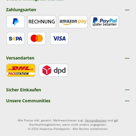
Zahlungsarten
PayPal
Rechnung
Amazon Pay
Später Bezahlen
SEPA Lastschrift
Kredit- oder Debitkarte
Versandarten
DHL
DPD
Sicher Einkaufen
Unsere Communities
Alle Preise inkl. gesetzl. Mehrwertsteuer zzgl.
Versandkosten
und ggf.
Nachnahmegebühren, wenn nicht anders angegeben.
© 2026 Hubertus-Fieldsports - Alle Rechte vorbehalten.