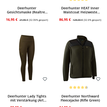
Bewerten
Bewerten
Durchschnittliche Bewertung von 5 von
Deerhunter
Deerhunter HEAT Inner
Gesichtsmaske (Realtree
Waistcoat Heizweste
Max 7)
(Deep Green)
Verkaufspreis:
Regulärer Preis:
Verkaufspreis:
Regulärer Preis:
16,95 €
86,95 €
24,95 €
(32.06% gespart)
129,00 €
(32.6% gespart)
Bewerten
Bewerten
Durchschnittliche Bewertung von 4.5 v
Deerhunter Lady Tights
Deerhunter Northward
mit Verstärkung (Art
Fleecejacke (Rifle Green)
Green)
Regulärer Preis:
Regulärer Preis: