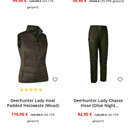
Verkaufspreis:
Verkaufspreis:
99,95 €
34,95 €
129,99 €
(23.11%
49,99 €
(30.09% gespart)
gespart)
Bewerten
Bewerten
Durchschnittliche Bewertung von 5 von 5 Sternen
Deerhunter Lady Heat
Deerhunter Lady Chasse
Padded Heizweste (Wood)
Hose (Olive Night
melange)
Verkaufspreis:
Regulärer Preis:
Verkaufspreis:
Regulärer Preis:
110,95 €
82,95 €
169,99 €
(34.73%
129,99 €
(36.19%
gespart)
gespart)