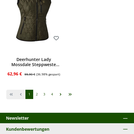
Bewerten
Deerhunter Lady
Mossdale Steppweste
(Forest Green)
Verkaufspreis:
Regulärer Preis:
62,96 €
99,90 €
(36.98% gespart)
Seite
Seite
Seite
Seite
1
2
3
4
Newsletter
Kundenbewertungen