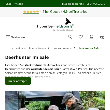
Shop
|
Wissen
Frag die Jagdprofis
| 0551-99693570
Zum Hauptinhalt springen
★★★★★
4,9 bei Google / 4,9 bei Trustpilot
Navigation
Sie sind hier:
Informationen
Produktgruppen
Deerhunter Sale
Deerhunter im Sale
Hier finden Sie
stark reduzierte Artikel
des dänischen Herstellers
Deerhunter aus der
auslaufenden Saison
zu attraktiven Preisen. Die nächste
Saison kommt schneller als man denkt! Schlagen Sie zu und sichern Sie sich
Ihre Jagdbekleidung zu Bestpreisen.
Outlet für Deerhunter-Jagdbekleidung
Deerhunter ist einer der beliebtesten Hersteller für Jagdbekleidung in Europa
und dies zu Recht: Durch das breite Angebot findet
Jäger
und
Jägerin
für
jede Jagdgelegenheit
passende Bekleidungsartikel, die sich durch
hohe
Praktikabilität
,
Robustheit
und
höchsten Tragekomfort
auszeichnen.