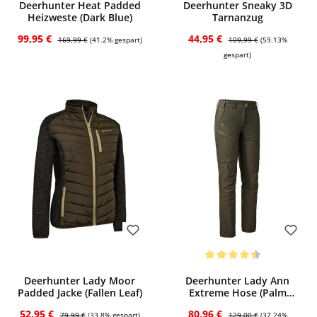
Deerhunter Heat Padded
Deerhunter Sneaky 3D
Heizweste (Dark Blue)
Tarnanzug
Verkaufspreis:
Regulärer Preis:
Verkaufspreis:
Regulärer Preis:
99,95 €
44,95 €
169,99 €
(41.2% gespart)
109,99 €
(59.13%
gespart)
Bewerten
Bewerten
Durchschnittliche Bewertung von 4.5 v
Deerhunter Lady Moor
Deerhunter Lady Ann
Padded Jacke (Fallen Leaf)
Extreme Hose (Palm
Green)
Verkaufspreis:
Regulärer Preis:
Verkaufspreis:
Regulärer Preis:
52,95 €
80,96 €
79,99 €
(33.8% gespart)
129,00 €
(37.24%