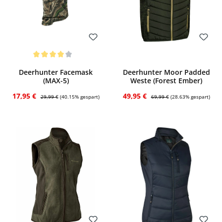
Bewerten
Bewerten
Durchschnittliche Bewertung von 4 von 5 Sternen
Deerhunter Facemask
Deerhunter Moor Padded
(MAX-5)
Weste (Forest Ember)
Verkaufspreis:
Regulärer Preis:
Verkaufspreis:
Regulärer Preis:
17,95 €
49,95 €
29,99 €
(40.15% gespart)
69,99 €
(28.63% gespart)