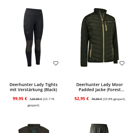
Bewerten
Bewerten
Deerhunter Lady Tights
Deerhunter Lady Moor
mit Verstärkung (Black)
Padded Jacke (Forest
Ember)
Verkaufspreis:
Regulärer Preis:
Verkaufspreis:
Regulärer Preis:
99,95 €
52,95 €
129,99 €
(23.11%
79,99 €
(33.8% gespart)
gespart)