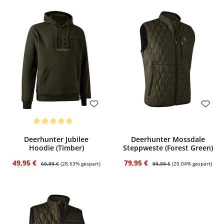
Bewerten
Bewerten
Durchschnittliche Bewertung von 5 von 5 Sternen
Deerhunter Jubilee
Deerhunter Mossdale
Hoodie (Timber)
Steppweste (Forest Green)
Verkaufspreis:
Regulärer Preis:
Verkaufspreis:
Regulärer Preis:
49,95 €
79,95 €
69,99 €
(28.63% gespart)
99,99 €
(20.04% gespart)