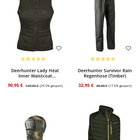
Bewerten
Bewerten
Durchschnittliche Bewertung von 5 von 5 Sternen
Durchschnittliche Bewertung von 5 von
Deerhunter Lady Heat
Deerhunter Survivor Rain
Inner Waistcoat
Regenhose (Timber)
Heizweste (Deep Green)
Verkaufspreis:
Regulärer Preis:
Verkaufspreis:
Regulärer Preis:
90,95 €
32,95 €
129,00 €
(29.5% gespart)
39,99 €
(17.6% gespart)