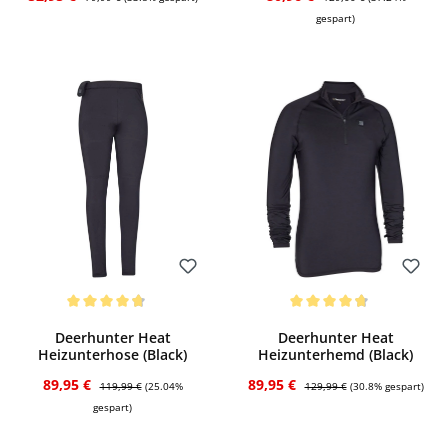
gespart)
Bewerten
Bewerten
Durchschnittliche Bewertung von 4.75 von 5 Sternen
Durchschnittliche Bewertung von 4.8 v
Deerhunter Heat
Deerhunter Heat
Heizunterhose (Black)
Heizunterhemd (Black)
Verkaufspreis:
Regulärer Preis:
Verkaufspreis:
Regulärer Preis:
89,95 €
89,95 €
119,99 €
(25.04%
129,99 €
(30.8% gespart)
gespart)