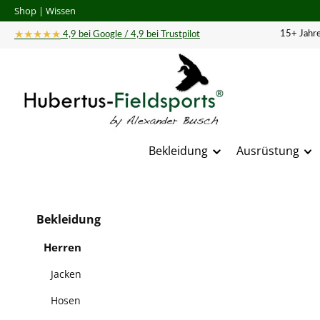
Shop
|
Wissen
 Hauptinhalt springen
Zur Suche springen
Zur Hauptnavigation springen
★★★★★
15+ Jahre
4,9 bei Google / 4,9 bei Trustpilot
Bekleidung
Ausrüstung
Bildergal
Bekleidung
Herren
Jacken
Hosen