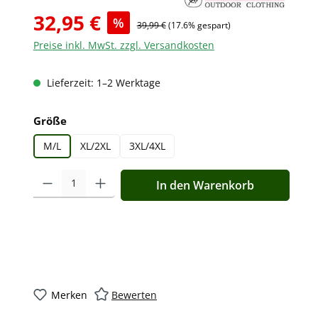
32,95 €
%
39,99 €
(17.6% gespart)
Preise inkl. MwSt. zzgl. Versandkosten
Lieferzeit: 1–2 Werktage
auswählen
Größe
M/L
XL/2XL
3XL/4XL
Produkt Anzahl: Gib den gewünschten Wert ein oder benutz
In den Warenkorb
Merken
Bewerten