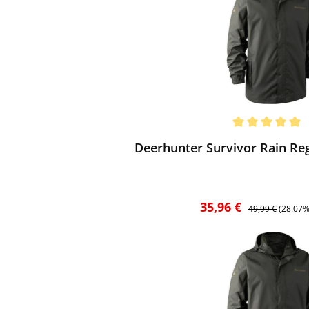
ewerten
chnittliche Bewertung von 5 von 5 Sternen
Deerhunter Survivor Rain Re
Verkaufspreis:
Regulärer Preis:
35,96 €
49,99 €
(28.07%