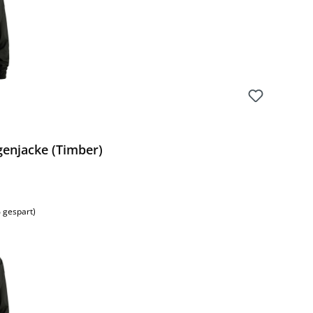
genjacke (Timber)
 gespart)