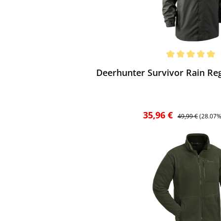
ewerten
chnittliche Bewertung von 5 von 5 Sternen
Deerhunter Survivor Rain Re
Verkaufspreis:
Regulärer Preis:
35,96 €
49,99 €
(28.07%