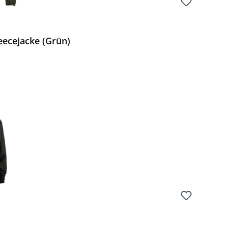
eecejacke (Grün)
Preis: