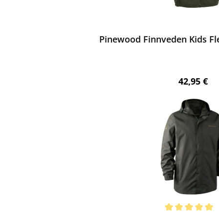
ewerten
Pinewood Finnveden Kids Fl
Regulärer 
42,95 €
ewerten
chnittliche Bewertung von 5 von 5 Sternen