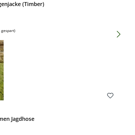
genjacke (Timber)
 gespart)
men Jagdhose