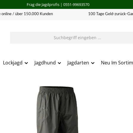
Frag die Jagdprofis
| 0551-99693570
 online / über 150.000 Kunden
100 Tage Geld-zurück-Gar
Lockjagd
Jagdhund
Jagdarten
Neu Im Sorti
erie überspringen