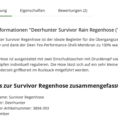
bung
Eigenschaften
Bewertungen (2)
formationen "Deerhunter Survivor Rain Regenhose (
r Survivor Regenhose ist der ideale Begleiter für die Übergangszeit
v und dank der Deer-Tex-Performance-Shell-Membran zu 100% was
 Hose ist ausgestattet mit zwei Einschubtaschen mit Druckknopf so
pfen individuell regulieren. Die Hose lässt sich auf ein sehr klein
derzeit griffbereit im Rucksack mitgeführt werden.
fos zur Survivor Regenhose zusammengefass
name: Survivor Regenhose
ler: Deerhunter
ler-Artikelnummer: 3894-393
timber