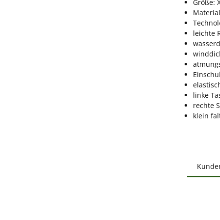
Größe: X
Material
Technol
leichte
wasserd
winddic
atmungs
Einschu
elastis
linke Ta
rechte 
klein fa
Kunde
Produ