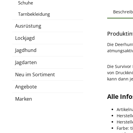
Schuhe
Beschrei
Tarnbekleidung
Ausrüstung
Produktin
Lockjagd
Die Deerhunte
Jagdhund
atmungsakti
Jagdarten
Die Survivor
von Druckknö
Neu im Sortiment
kann dann je
Angebote
Alle In
Marken
Artikel
Herstel
Herstel
Farbe: 