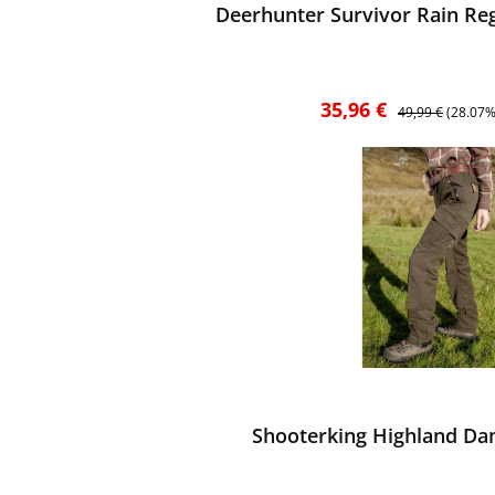
Deerhunter Survivor Rain Re
Verkaufspreis:
Regulärer Preis:
35,96 €
49,99 €
(28.07%
ewerten
Shooterking Highland Da