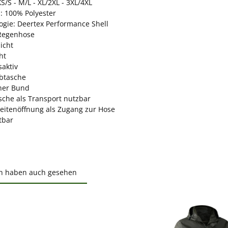
S/S - M/L - XL/2XL - 3XL/4XL
: 100% Polyester
ogie: Deertex Performance Shell
 Regenhose
icht
ht
aktiv
btasche
cher Bund
sche als Transport nutzbar
Seitenöffnung als Zugang zur Hose
ltbar
n haben auch gesehen
ktgalerie überspringen