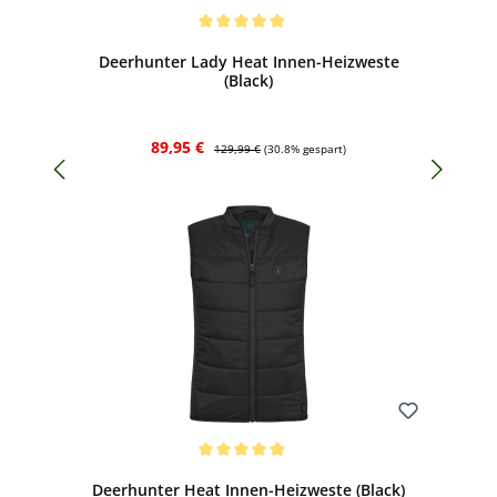
Bewerten
Durchschnittliche Bewertung von 5 von 5 Sternen
Deerhunter Lady Heat Innen-Heizweste
(Black)
Verkaufspreis:
Regulärer Preis:
89,95 €
129,99 €
(30.8% gespart)
Bewerten
Durchschnittliche Bewertung von 5 von 5 Sternen
Deerhunter Heat Innen-Heizweste (Black)