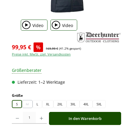
Video
Video
99,95 €
%
169,99 €
(41.2% gespart)
Preise inkl. MwSt. zzgl. Versandkosten
Größenberater
Lieferzeit: 1–2 Werktage
auswählen
Größe
S
M
L
XL
2XL
3XL
4XL
5XL
(Diese Option ist zurzeit nicht verfügbar.)
Produkt Anzahl: Gib den gewünschten Wert ein oder benutze die Schaltfläche
In den Warenkorb