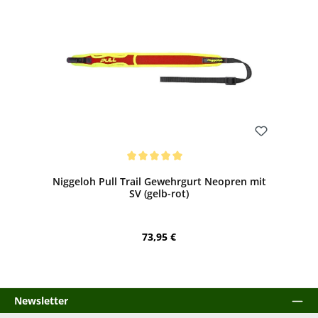
Bewerten
Durchschnittliche Bewertung von 5 von 5 Sternen
Niggeloh Pull Trail Gewehrgurt Neopren mit
SV (gelb-rot)
Regulärer Preis:
73,95 €
Newsletter