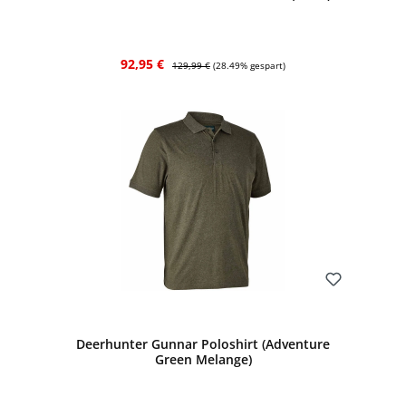
Verkaufspreis:
Regulärer Preis:
92,95 €
129,99 €
(28.49% gespart)
Bewerten
Deerhunter Gunnar Poloshirt (Adventure
Green Melange)