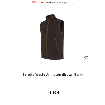
Verkaufspreis:
Regulärer Preis:
26,95 €
32,95 €
(18.21% gespart)
Bewerten
Beretta Weste Arlington (Brown Bark)
Regulärer Preis:
118,90 €