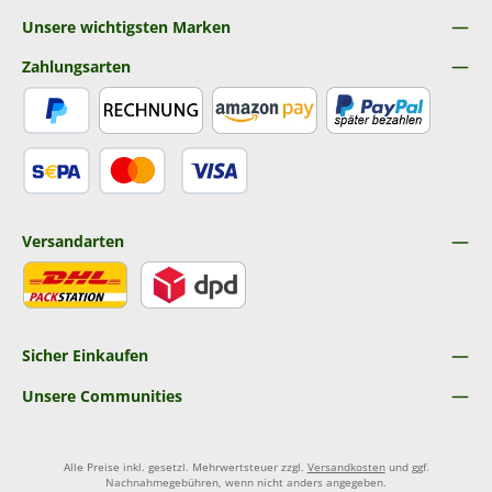
Unsere wichtigsten Marken
Zahlungsarten
PayPal
Rechnung
Amazon Pay
Später Bezahlen
SEPA Lastschrift
Kredit- oder Debitkarte
Versandarten
DHL
DPD
Sicher Einkaufen
Unsere Communities
Alle Preise inkl. gesetzl. Mehrwertsteuer zzgl.
Versandkosten
und ggf.
Nachnahmegebühren, wenn nicht anders angegeben.