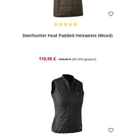
Bewerten
Durchschnittliche Bewertung von 5 von 5 Sternen
Deerhunter Heat Padded Heizweste (Wood)
Verkaufspreis:
Regulärer Preis:
110,95 €
169,00 €
(34.35% gespart)