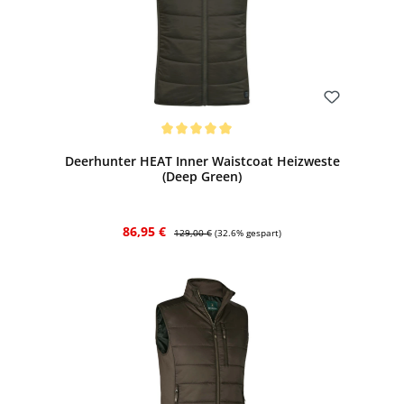
Bewerten
Durchschnittliche Bewertung von 5 von 5 Sternen
Deerhunter HEAT Inner Waistcoat Heizweste
(Deep Green)
Verkaufspreis:
Regulärer Preis:
86,95 €
129,00 €
(32.6% gespart)