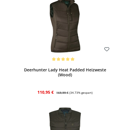
Bewerten
Durchschnittliche Bewertung von 5 von 5 Sternen
Deerhunter Lady Heat Padded Heizweste
(Wood)
Verkaufspreis:
Regulärer Preis:
110,95 €
169,99 €
(34.73% gespart)