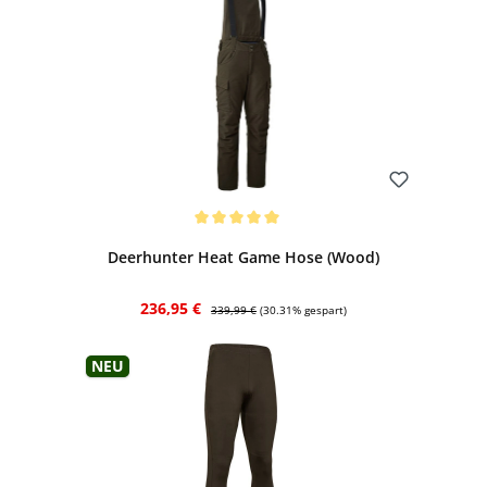
Bewerten
Durchschnittliche Bewertung von 5 von 5 Sternen
Deerhunter Heat Game Hose (Wood)
Verkaufspreis:
Regulärer Preis:
236,95 €
339,99 €
(30.31% gespart)
Neu