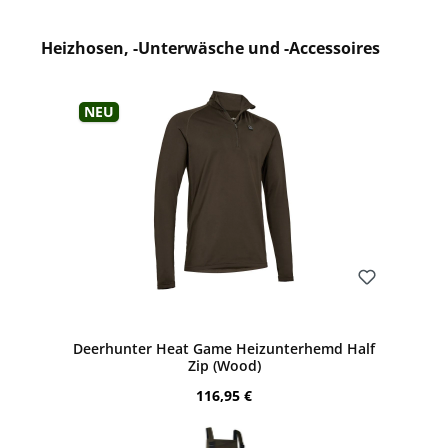
Heizhosen, -Unterwäsche und -Accessoires
Produktgalerie überspringen
Neu
Bewerten
Deerhunter Heat Game Heizunterhemd Half
Zip (Wood)
Regulärer Preis:
116,95 €