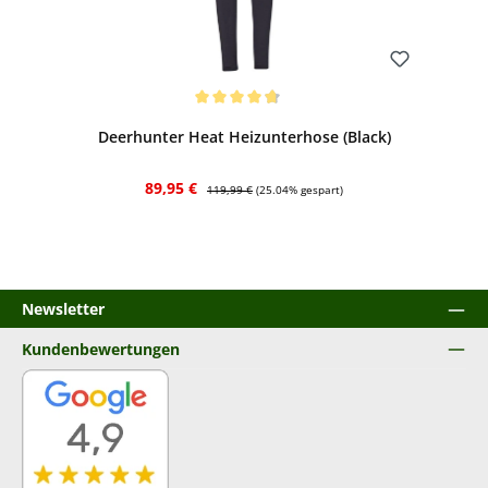
Bewerten
Durchschnittliche Bewertung von 4.75 von 5 Sternen
Deerhunter Heat Heizunterhose (Black)
Verkaufspreis:
Regulärer Preis:
89,95 €
119,99 €
(25.04% gespart)
Newsletter
Kundenbewertungen