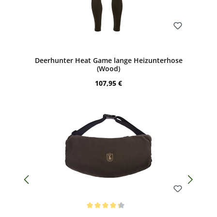
Bewerten
Deerhunter Heat Game lange Heizunterhose
(Wood)
Regulärer Preis:
107,95 €
Bewerten
Durchschnittliche Bewertung von 4.33 von 5 Sternen