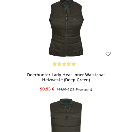
Produktgalerie überspringen
Bewerten
Durchschnittliche Bewertung von 5 von 5 Sternen
Deerhunter Lady Heat Inner Waistcoat
Heizweste (Deep Green)
Verkaufspreis:
Regulärer Preis:
90,95 €
129,00 €
(29.5% gespart)