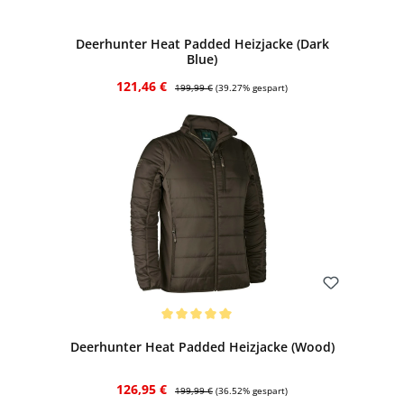
Bewerten
Deerhunter Heat Padded Heizjacke (Dark
Blue)
Verkaufspreis:
Regulärer Preis:
121,46 €
199,99 €
(39.27% gespart)
Bewerten
Durchschnittliche Bewertung von 5 von 5 Sternen
Deerhunter Heat Padded Heizjacke (Wood)
Verkaufspreis:
Regulärer Preis:
126,95 €
199,99 €
(36.52% gespart)