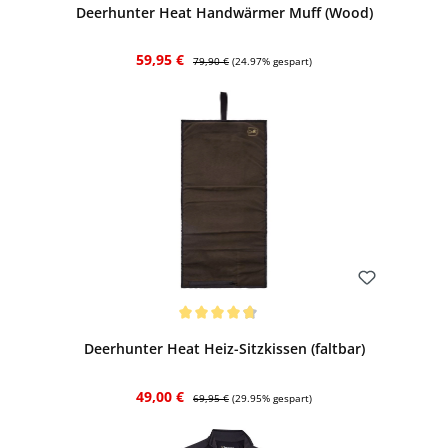
Deerhunter Heat Handwärmer Muff (Wood)
Verkaufspreis:
Regulärer Preis:
59,95 €
79,90 €
(24.97% gespart)
Bewerten
Durchschnittliche Bewertung von 4.75 von 5 Sternen
Deerhunter Heat Heiz-Sitzkissen (faltbar)
Verkaufspreis:
Regulärer Preis:
49,00 €
69,95 €
(29.95% gespart)