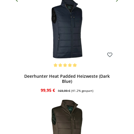
Bewerten
Durchschnittliche Bewertung von 5 von 5 Sternen
Deerhunter Heat Padded Heizweste (Dark
Blue)
Verkaufspreis:
Regulärer Preis:
99,95 €
169,99 €
(41.2% gespart)