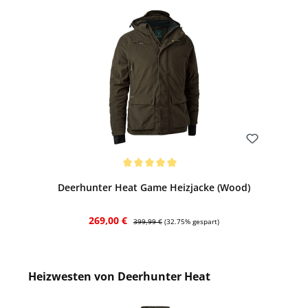
Wie bediene ich meine Deerhunter-HEAT-
Heizweste oder -Heizjacke?
Bewerten
Durchschnittliche Bewertung von 5 von 5 Sternen
Deerhunter Heat Game Heizjacke (Wood)
Verkaufspreis:
Regulärer Preis:
269,00 €
399,99 €
(32.75% gespart)
Heizwesten von Deerhunter Heat