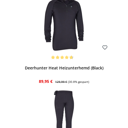
Bewerten
Durchschnittliche Bewertung von 4.8 von 5 Sternen
Deerhunter Heat Heizunterhemd (Black)
Verkaufspreis:
Regulärer Preis:
89,95 €
129,99 €
(30.8% gespart)