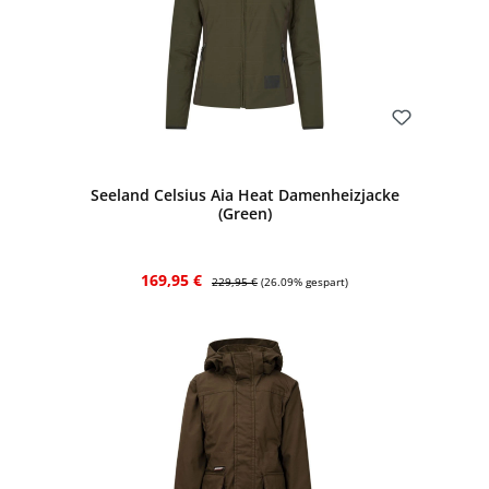
Bewerten
Seeland Celsius Aia Heat Damenheizjacke
(Green)
Verkaufspreis:
Regulärer Preis:
169,95 €
229,95 €
(26.09% gespart)