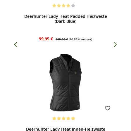
Bewerten
Durchschnittliche Bewertung von 4 von 5 Sternen
Deerhunter Lady Heat Padded Heizweste
(Dark Blue)
Verkaufspreis:
Regulärer Preis:
99,95 €
169,00 €
(40.86% gespart)
Bewerten
Durchschnittliche Bewertung von 5 von 5 Sternen
Deerhunter Lady Heat Innen-Heizweste