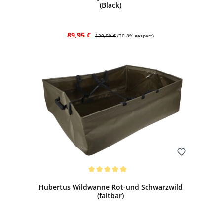
(Black)
Verkaufspreis:
Regulärer Preis:
89,95 €
129,99 €
(30.8% gespart)
Bewerten
Durchschnittliche Bewertung von 5 von 5 Sternen
Hubertus Wildwanne Rot-und Schwarzwild
(faltbar)