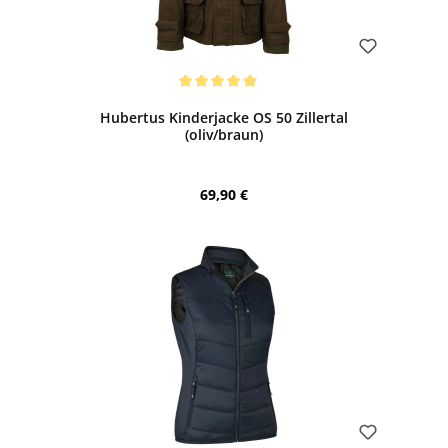
Bewerten
Durchschnittliche Bewertung von 5 von 5 Sternen
Hubertus Kinderjacke OS 50 Zillertal
(oliv/braun)
Regulärer Preis:
69,90 €