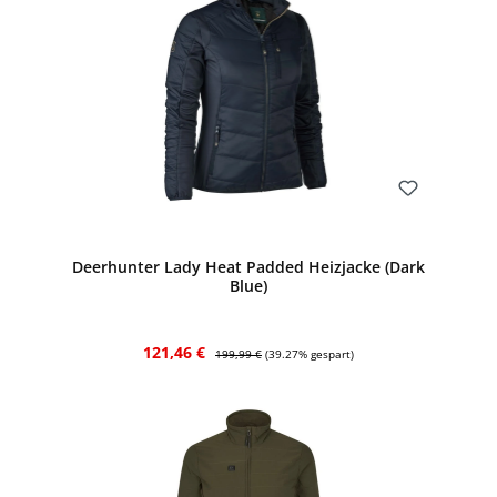
Bewerten
Deerhunter Lady Heat Padded Heizjacke (Dark
Blue)
Verkaufspreis:
Regulärer Preis:
121,46 €
199,99 €
(39.27% gespart)