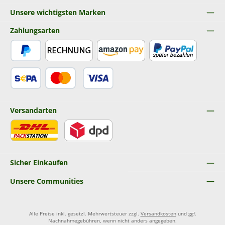
Unsere wichtigsten Marken
Zahlungsarten
PayPal
Rechnung
Amazon Pay
Später Bezahlen
SEPA Lastschrift
Kredit- oder Debitkarte
Versandarten
DHL
DPD
Sicher Einkaufen
Unsere Communities
Alle Preise inkl. gesetzl. Mehrwertsteuer zzgl.
Versandkosten
und ggf.
Nachnahmegebühren, wenn nicht anders angegeben.