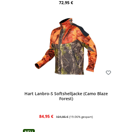
Regulärer Preis:
72,95 €
Bewerten
Hart Lanbro-S Softshelljacke (Camo Blaze
Forest)
Verkaufspreis:
Regulärer Preis:
84,95 €
104,95 €
(19.06% gespart)
Neu