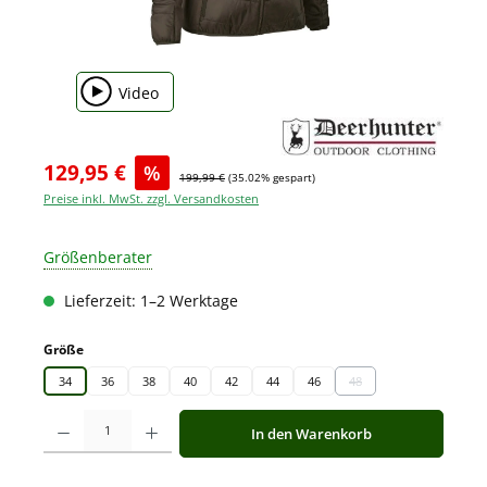
Video
129,95 €
%
199,99 €
(35.02% gespart)
Preise inkl. MwSt. zzgl. Versandkosten
Größenberater
Lieferzeit: 1–2 Werktage
auswählen
Größe
34
36
38
40
42
44
46
48
(Diese Option ist zurzeit 
Produkt Anzahl: Gib den gewünschten Wert ein oder benutze die Schaltfläche
In den Warenkorb