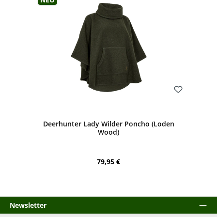
Bewerten
Deerhunter Lady Wilder Poncho (Loden
Wood)
Regulärer Preis:
79,95 €
Newsletter