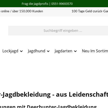
Frag die Jagdprofis
| 0551-99693570
 online / über 150.000 Kunden
100 Tage Geld-zurück-Gar
Lockjagd
Jagdhund
Jagdarten
Neu Im Sorti
Jagdbekleidung - aus Leidenschaft 
rungen mit Deerhunter-Jagdbekleidung