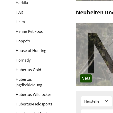
Härkila
Ist Deerhunter e
Neuheiten un
HART
Unsere eingangs gesc
ist und Jäger wie auch
Heim
Henne Pet Food
Wie fällt Deerhun
Hoppe's
Die Deerhunter-Kleid
bestellen; in der Reg
House of Hunting
Größentabelle
nutzen
Hornady
Wie ist die Pass
Hubertus Gold
Die
Deerhunter-Kleid
NEU
Hubertus
sind zuverlässig; bes
Jagdbekleidung
Gibt es wasserdi
Hubertus Wildlocker
Hersteller
Ja - zum einen die al
Hubertus-Fieldsports
Revier zum Einsatz k
Eigenschaften-Filter a