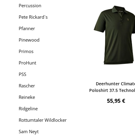
Percussion
Pete Rickard`s
Pfanner
Pinewood
Primos
ProHunt
PSS
Bewerten
Deerhunter Climat
Rascher
Poloshirt 37.5 Techno
Reineke
(Forest Ember)
Regulärer P
55,95 €
Ridgeline
Rottumtaler Wildlocker
Sam Neyt