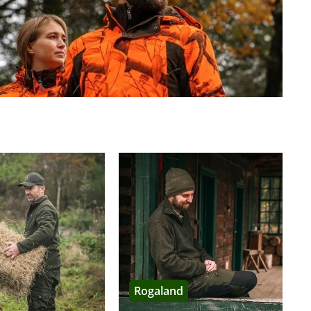
rbig oder mit Signalfarben gestaltet und mit ihren vielen
 (Shorts, Hemden), die funktional auf den Jagd- und
 oder im leichten Unterholz bieten.
t. Der Stoff ist besonders schnelltrocknend und
g, wenn etwa einem schweißtreibenden Anstieg eine
er den Tragekomfort stark mindert.
Rogaland