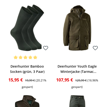
Bewerten
Bewerten
g von 5 von 5 Sternen
Durchschnittliche Bewertung von 5 von 5 Sternen
Deerhunter Bamboo
Deerhunter Youth Eagle
Socken (grün, 3 Paar)
Winterjacke (Tarmac
Green)
Verkaufspreis:
Regulärer Preis:
Verkaufspreis:
Regulärer Preis:
15,95 €
107,95 €
19,99 €
(20.21%
129,99 €
(16.96%
gespart)
gespart)