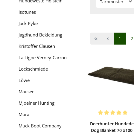
Hundeweste Holstein
Tarnmuster
Isotunes
Woher kommt di
Jack Pyke
Deerhunter ist eine M
Jagdhund Bekleidung
Seite
S
1
2
Was bedeutet eig
Kristoffer Clausen
Der Name der Marke is
La Ligne Verney-Carron
Lockschmiede
Portrait der 
Löwe
Tradition und Pr
Mauser
Die Firma Deerhunter
Engel, die ihrer Leid
Mjoelner Hunting
Jagdbekleidung und O
Mora
dabei zum Ziel gesetz
Bewerten
Durchschnittliche Bewe
Ziel bisher erreicht 
Deerhunter Hundede
Muck Boot Company
Dog Blanket 70 x100