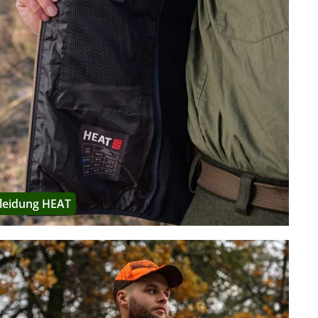
 Gelände zu durchdringen: All dies erfordert eine
 den Bewegungsweisen des Körpers optimal passt.
chnologiestandards, um ihre Eigenschaften in Bezug auf das
Serien sind:
it einer Powerbank wird mittels integrierter Heizelemente
nächte, leichte Bekleidungsschichten oder stark wechselnde
leidung HEAT
ist in Signal-Camo gehalten, damit der Jäger oder die Jägerin
 -Hosen, die auch bei Schneefall, kaltem Wind und frostigen