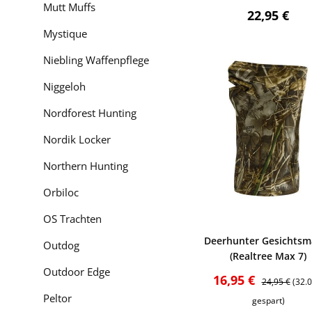
Die hohe Qualität und
Mutt Muffs
Regulärer P
22,95 €
K/S zurückzuführen, d
Mystique
aufbrachte, erweiter
Bekleidungsmarke ist
Niebling Waffenpflege
Niggeloh
“Passion für die Jagd
Nordforest Hunting
Starke Werte sei
Nordik Locker
Der Geruch des Walde
heute als Marktführer
Northern Hunting
Generation
geleitet. 
Orbiloc
stark machen. Ziel is
Verarbeitung sind so
OS Trachten
Familienunternehmen s
Bewerten
Deerhunter Gesichtsm
Outdog
(Realtree Max 7)
Outdoor Edge
Verkaufspreis:
Regulärer Pre
16,95 €
24,95 €
(32.
Peltor
gespart)