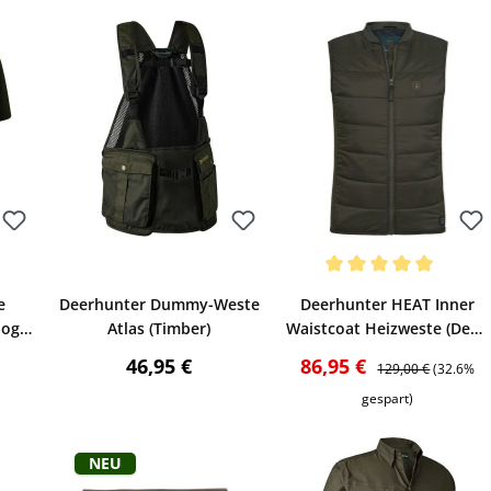
Bewerten
Bewerten
Durchschnittliche Bewertun
e
Deerhunter Dummy-Weste
Deerhunter HEAT Inner
logy
Atlas (Timber)
Waistcoat Heizweste (Deep
Green)
reis:
Regulärer Preis:
Verkaufspreis:
Regulärer Preis:
46,95 €
86,95 €
129,00 €
(32.6%
gespart)
Neu