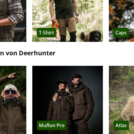
vor der Witterung bieten.
fasst Softshelljacken für Damen, Herren und Kinder. Sie sind einfa
T-Shirt
Caps
das Revier bei wechselhaftem Wetter.
en von Deerhunter
tet Jagdbekleidung für den Sommer. Es sind kurze Kleidungsstücke
t sind, und lange Kleidungsstücke, die dadurch Schutz vor Insekten
hnologie
ist für die aktive Jagd und höhere Temperaturen ausgeleg
tierend, wodurch ein besseres Körperklima erreicht wird - wichti
eine nasse Basisschicht ansonsten das Erkältungsrisiko erhöht od
Muflon Pro
Atlas