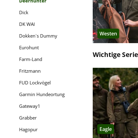
Deerhunter
Temperaturen Schutz 
Dick
Rogaland
DK WAI
Die
Rogaland-Serie
um
Westen
Dokken`s Dummy
Taschen optimal für 
Eurohunt
Deerhunter Atlas
Wichtige Seri
Farm-Land
Die
Atlas-Serie
beinhal
Revieralltag ausgeleg
Fritzmann
FUD Lockvögel
Deerhunter 37.5
Garmin Hundeortung
Kleidung mit
37.5-Tec
feuchtigkeitstranspor
Gateway1
Ruhephase folgt, und 
Grabber
FAQ
Eagle
Hagopur