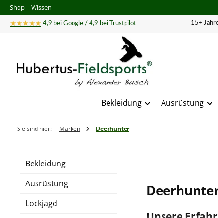
Shop
|
Wissen
 Hauptinhalt springen
Zur Suche springen
Zur Hauptnavigation springen
★★★★★
15+ Jahre
4,9 bei Google / 4,9 bei Trustpilot
Bekleidung
Ausrüstung
Sie sind hier:
Marken
Deerhunter
Bekleidung
Ausrüstung
Deerhunter-
Lockjagd
Unsere Erfah