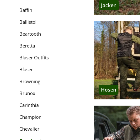
Wichtige Seri
Jacken
Baffin
Auf der Jagd oder in 
funktionelle Bekleid
Ballistol
Deerhunter fertigt F
Beartooth
Klima, den Verschleiß
Beretta
Deerhunter Heat
Blaser Outfits
Die
HEAT-Serie
umfass
über mehrere Stunden
Blaser
körperliche Aktivität.
Browning
Hosen
Deerhunter Eagl
Brunox
Die
Eagle-Serie
beinha
Carinthia
optimal für die Drückj
Champion
Muflon Pro
Chevalier
Für den tiefen Winter