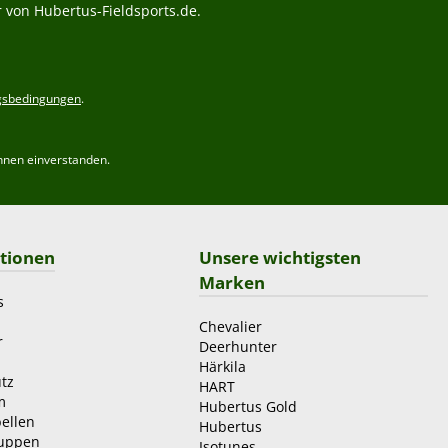
 von Hubertus-Fieldsports.de.
gsbedingungen
.
hnen einverstanden.
tionen
Unsere wichtigsten
Marken
s
Chevalier
r
Deerhunter
Härkila
tz
HART
m
Hubertus Gold
ellen
Hubertus
ruppen
Isotunes