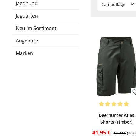
Jagdhund
Camouflage
Jagdarten
Neu im Sortiment
Angebote
Marken
Bewerten
Durchschnittliche Be
Deerhunter Atlas
Shorts (Timber)
Verkaufspreis:
Regulärer Pre
41,95 €
49,99 €
(16.