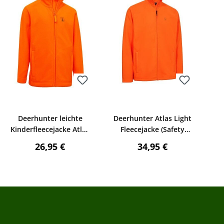
Bewerten
Bewerten
Deerhunter leichte
Deerhunter Atlas Light
Kinderfleecejacke Atlas
Fleecejacke (Safety
(Orange)
Orange)
Regulärer Preis:
Regulärer Preis:
26,95 €
34,95 €