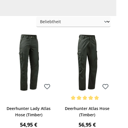
Bewerten
Bewerten
g von 5 von 5 Sternen
Durchschnittliche Bewertung von
Deerhunter Lady Atlas
Deerhunter Atlas Hose
Hose (Timber)
(Timber)
Regulärer Preis:
Regulärer Preis:
54,95 €
56,95 €