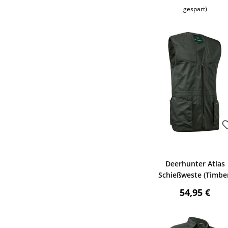
gespart)
Bewerten
Deerhunter Atlas
Schießweste (Timbe
Regulärer P
54,95 €