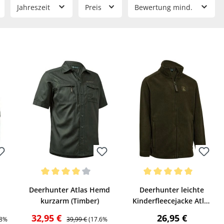
Jahreszeit
Preis
Bewertung mind.
Bewerten
Bewerten
wertung von 5 von 5 Sternen
Durchschnittliche Bewertung von 4 von 5 Sternen
Durchschnittliche Bewertun
Deerhunter Atlas Hemd
Deerhunter leichte
kurzarm (Timber)
Kinderfleecejacke Atlas
(Timber)
is:
Verkaufspreis:
Regulärer Preis:
Regulärer Preis:
32,95 €
26,95 €
08%
39,99 €
(17.6%