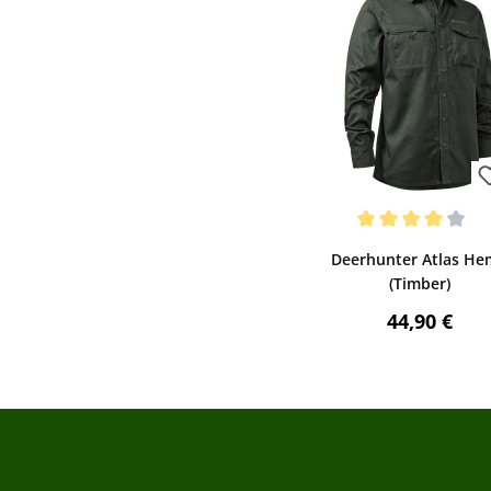
Bewerten
Durchschnittliche Be
Deerhunter Atlas H
(Timber)
Regulärer P
44,90 €