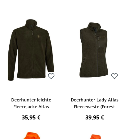
Bewerten
Bewerten
Deerhunter leichte
Deerhunter Lady Atlas
Fleecejacke Atlas
Fleeceweste (Forest
(Timber)
Green)
Regulärer Preis:
Regulärer Preis:
35,95 €
39,95 €