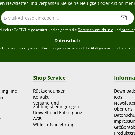
en Newsletter und verpassen Sie keine Neuigkeit oder Aktion mehr
E-
Mail-
Adresse
t durch reCAPTCHA geschützt und es gelten die
Datenschutzrichtlinie
und
Nutzun
*
Datenschutz
schutzbestimmungen
zur Kenntnis genommen und die
AGB
gelesen und bin mit i
Shop-Service
Informa
Rücksendungen
Download
zung und
Kontakt
Jobs
er:
Versand und
Newslette
Zahlungsbedingungen
Über uns
Umwelt und Entsorgung
Datenschu
AGB
r
Impressu
Widerrufsbelehrung
Größentab
Produktg