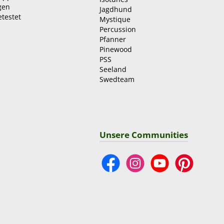
gen
Jagdhund
etestet
Mystique
Percussion
Pfanner
Pinewood
PSS
Seeland
Swedteam
Unsere Communities
Facebook
Instagram
YouTube
Pinterest