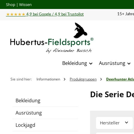
Shop
|
Wissen
 Hauptinhalt springen
Zur Suche springen
Zur Hauptnavigation springen
★★★★★
15+ Jahre
4,9 bei Google / 4,9 bei Trustpilot
Bekleidung
Ausrüstung
Sie sind hier:
Informationen
Produktgruppen
Deerhunter Atl
Die Serie D
Bekleidung
Ausrüstung
Hersteller
Lockjagd