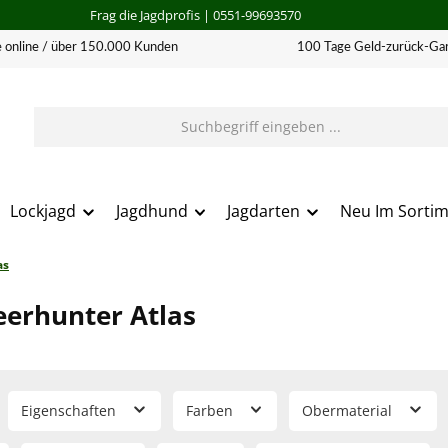
Frag die Jagdprofis
| 0551-99693570
 online / über 150.000 Kunden
100 Tage Geld-zurück-Gar
Lockjagd
Jagdhund
Jagdarten
Neu Im Sorti
as
eerhunter Atlas
Eigenschaften
Farben
Obermaterial