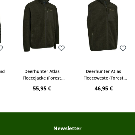
Bewerten
Bewerten
wertung von 4 von 5 Sternen
emd
Deerhunter Atlas
Deerhunter Atlas
Fleecejacke (Forest
Fleeceweste (Forest
Green)
Green)
reis:
Regulärer Preis:
Regulärer Preis:
55,95 €
46,95 €
Newsletter