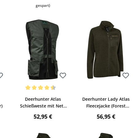
gespart)
Bewerten
Bewerten
Durchschnittliche Bewertung von 4.5 von 5 Sternen
Deerhunter Atlas
Deerhunter Lady Atlas
r)
Schießweste mit Netz
Fleecejacke (Forest
(Timber)
Green)
reis:
Regulärer Preis:
Regulärer Preis:
52,95 €
56,95 €