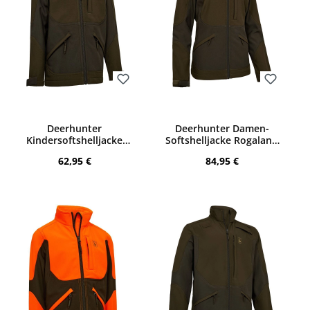
Bewerten
Bewerten
Deerhunter
Deerhunter Damen-
Kindersoftshelljacke
Softshelljacke Rogaland
Rogaland (Fallen Leaf)
(Fallen Leaf)
Regulärer Preis:
Regulärer Preis:
62,95 €
84,95 €