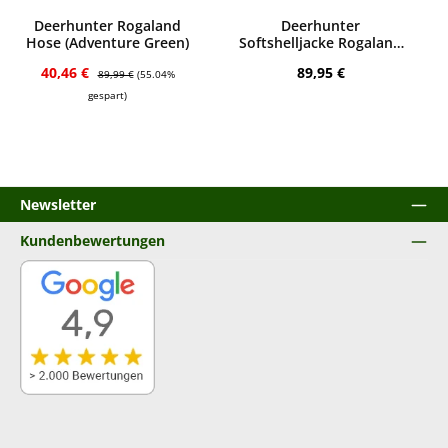
Bewerten
Bewerten
Deerhunter Rogaland
Deerhunter
Hose (Adventure Green)
Softshelljacke Rogaland
(Orange)
Verkaufspreis:
Regulärer Preis:
Regulärer Preis:
40,46 €
89,95 €
89,99 €
(55.04%
gespart)
Newsletter
Kundenbewertungen