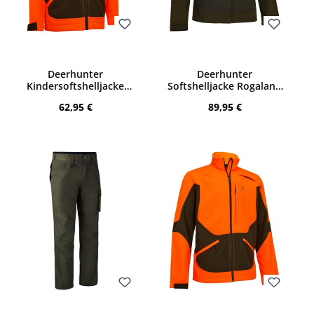
Bewerten
Bewerten
Deerhunter
Deerhunter
Kindersoftshelljacke
Softshelljacke Rogaland
Rogaland (Orange)
(Fallen Leaf)
Regulärer Preis:
Regulärer Preis:
62,95 €
89,95 €