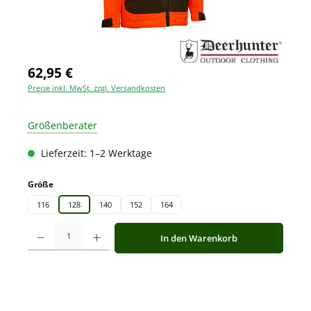
62,95 €
Preise inkl. MwSt. zzgl. Versandkosten
Größenberater
Lieferzeit: 1–2 Werktage
auswählen
Größe
116
128
140
152
164
Produkt Anzahl: Gib den gewünschten Wert ein oder benutze die Schaltfläche
In den Warenkorb