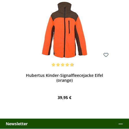
Bewerten
Durchschnittliche Bewertung von 4.67 von 5 Sternen
Hubertus Kinder-Signalfleecejacke Eifel
(orange)
Regulärer Preis:
39,95 €
Newsletter