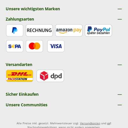
Unsere wichtigsten Marken
Zahlungsarten
PayPal
Rechnung
Amazon Pay
Später Bezahlen
SEPA Lastschrift
Kredit- oder Debitkarte
Versandarten
DHL
DPD
Sicher Einkaufen
Unsere Communities
Alle Preise inkl. gesetzl. Mehrwertsteuer zzgl.
Versandkosten
und ggf.
Nachnahmegebühren, wenn nicht anders angegeben.