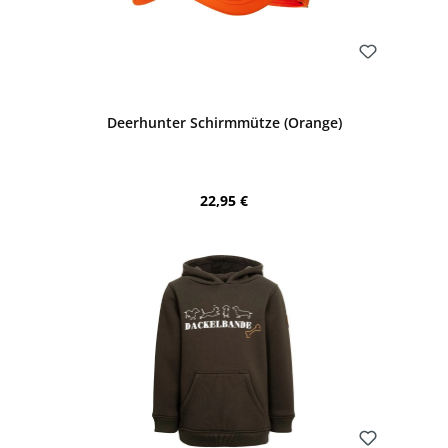
Bewerten
Deerhunter Schirmmütze (Orange)
Regulärer Preis:
22,95 €