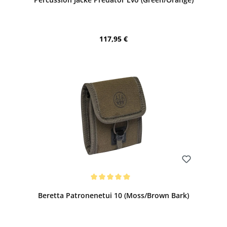
Regulärer Preis:
117,95 €
Bewerten
Durchschnittliche Bewertung von 5 von 5 Sternen
Beretta Patronenetui 10 (Moss/Brown Bark)