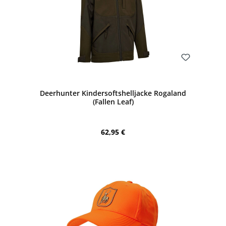
Bewerten
Deerhunter Kindersoftshelljacke Rogaland
(Fallen Leaf)
Regulärer Preis:
62,95 €