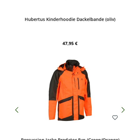
Bewerten
Hubertus Kinderhoodie Dackelbande (oliv)
Regulärer Preis:
47,95 €
Bewerten
Percussion Jacke Predator Evo (Green/Orange)