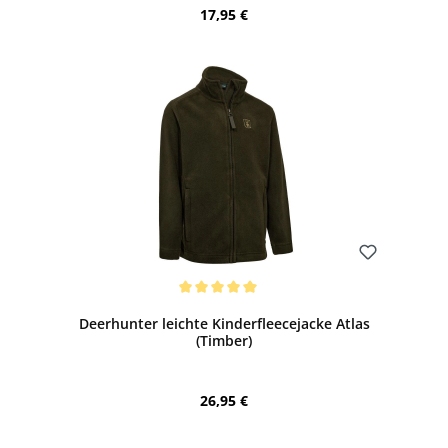
Regulärer Preis:
17,95 €
Bewerten
Durchschnittliche Bewertung von 5 von 5 Sternen
Deerhunter leichte Kinderfleecejacke Atlas
(Timber)
Regulärer Preis:
26,95 €