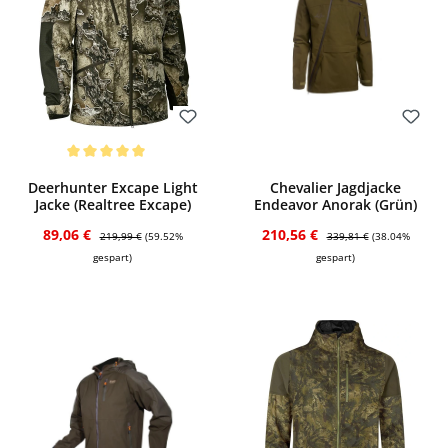
Bewerten
Bewerten
Durchschnittliche Bewertung von 5 von 5 Sternen
Deerhunter Excape Light
Chevalier Jagdjacke
Jacke (Realtree Excape)
Endeavor Anorak (Grün)
Verkaufspreis:
Regulärer Preis:
Verkaufspreis:
Regulärer Preis:
89,06 €
210,56 €
219,99 €
(59.52%
339,81 €
(38.04%
gespart)
gespart)