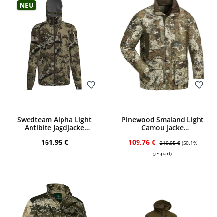
Neu
Bewerten
Bewerten
Swedteam Alpha Light
Pinewood Smaland Light
Antibite Jagdjacke
Camou Jacke
(Desolve Veil)
(Strata/Suede Brown)
Regulärer Preis:
Verkaufspreis:
Regulärer Preis:
161,95 €
109,76 €
219,95 €
(50.1%
gespart)