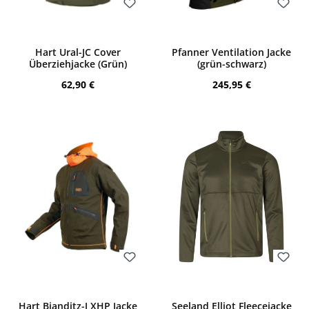
Bewerten
Bewerten
Hart Ural-JC Cover
Pfanner Ventilation Jacke
Überziehjacke (Grün)
(grün-schwarz)
Regulärer Preis:
Regulärer Preis:
62,90 €
245,95 €
Bewerten
Bewerten
Hart Bianditz-J XHP Jacke
Seeland Elliot Fleecejacke