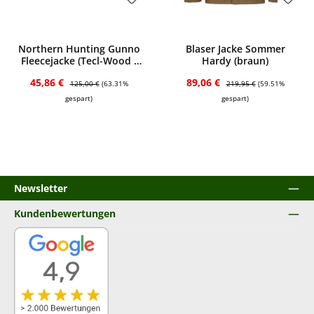
Bewerten
Bewerten
Northern Hunting Gunno
Blaser Jacke Sommer
Fleecejacke (Tecl-Wood /
Hardy (braun)
Grün)
Verkaufspreis:
Regulärer Preis:
Verkaufspreis:
Regulärer Preis:
45,86 €
89,06 €
125,00 €
(63.31%
219,95 €
(59.51%
gespart)
gespart)
Newsletter
Kundenbewertungen