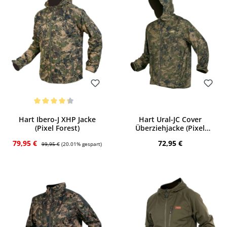
Bewerten
Bewerten
Durchschnittliche Bewertung von 4.25 von 5 Sternen
Hart Ibero-J XHP Jacke
Hart Ural-JC Cover
(Pixel Forest)
Überziehjacke (Pixel
Forest)
Verkaufspreis:
Regulärer Preis:
Regulärer Preis:
79,95 €
72,95 €
99,95 €
(20.01% gespart)