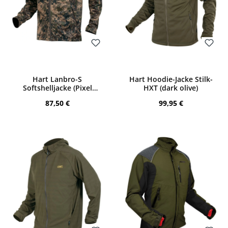
Bewerten
Bewerten
Hart Lanbro-S
Hart Hoodie-Jacke Stilk-
Softshelljacke (Pixel
HXT (dark olive)
Forest)
Regulärer Preis:
Regulärer Preis:
87,50 €
99,95 €