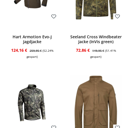
Bewerten
Bewerten
Hart Armotion Evo-J
Seeland Cross Windbeater
Jagdjacke
Jacke (InVis green)
Verkaufspreis:
Regulärer Preis:
Verkaufspreis:
Regulärer Preis:
124,16 €
72,86 €
259,95 €
(52.24%
149,95 €
(51.41%
gespart)
gespart)