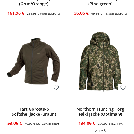
(Grün/Orange)
(Pine green)
Verkaufspreis:
Regulärer Preis:
Verkaufspreis:
Regulärer Preis:
161,96 €
35,06 €
269,95 €
(40% gespart)
69,95 €
(49.88% gespart)
Bewerten
Bewerten
Hart Gorosta-S
Northern Hunting Torg
Softshelljacke (Braun)
Falki Jacke (Optima 9)
Verkaufspreis:
Regulärer Preis:
Verkaufspreis:
Regulärer Preis:
53,06 €
134,06 €
79,95 €
(33.63% gespart)
279,95 €
(52.11%
gespart)