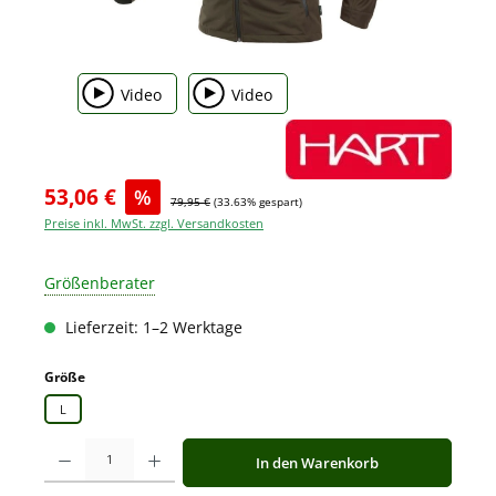
Video
Video
53,06 €
%
79,95 €
(33.63% gespart)
Preise inkl. MwSt. zzgl. Versandkosten
Größenberater
Lieferzeit: 1–2 Werktage
auswählen
Größe
L
Produkt Anzahl: Gib den gewünschten Wert ein oder benutze die Schaltfläche
In den Warenkorb