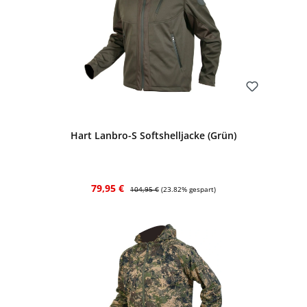
Bewerten
Hart Lanbro-S Softshelljacke (Grün)
Verkaufspreis:
Regulärer Preis:
79,95 €
104,95 €
(23.82% gespart)