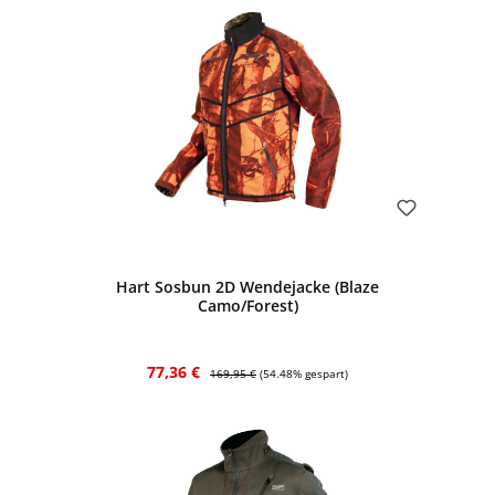
Bewerten
Hart Sosbun 2D Wendejacke (Blaze
Camo/Forest)
Verkaufspreis:
Regulärer Preis:
77,36 €
169,95 €
(54.48% gespart)