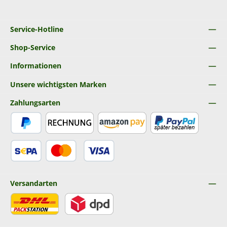
Service-Hotline
Shop-Service
Informationen
Unsere wichtigsten Marken
Zahlungsarten
PayPal
Rechnung
Amazon Pay
Später Bezahlen
SEPA Lastschrift
Kredit- oder Debitkarte
Versandarten
DHL
DPD