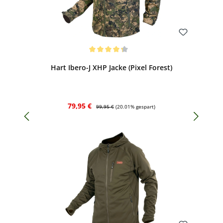
Bewerten
Durchschnittliche Bewertung von 4.25 von 5 Sternen
Hart Ibero-J XHP Jacke (Pixel Forest)
Verkaufspreis:
Regulärer Preis:
79,95 €
99,95 €
(20.01% gespart)