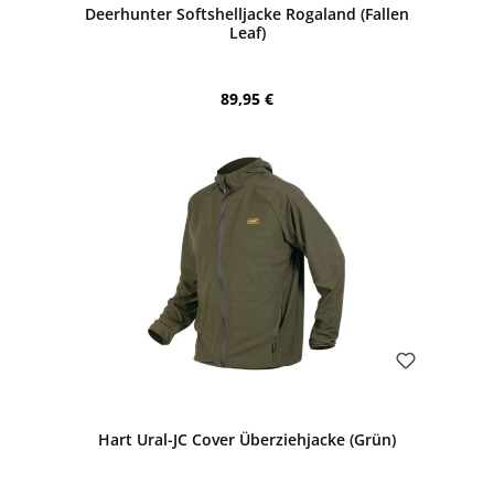
Deerhunter Softshelljacke Rogaland (Fallen
Leaf)
Regulärer Preis:
89,95 €
Bewerten
Hart Ural-JC Cover Überziehjacke (Grün)