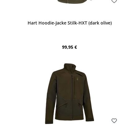
Bewerten
Hart Hoodie-Jacke Stilk-HXT (dark olive)
Regulärer Preis:
99,95 €
Bewerten