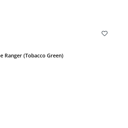
he Ranger (Tobacco Green)
Preis: