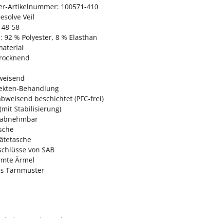
ler-Artikelnummer: 100571-410
esolve Veil
 48-58
: 92 % Polyester, 8 % Elasthan
material
trocknend
weisend
sekten-Behandlung
bweisend beschichtet (PFC-frei)
mit Stabilisierung)
 abnehmbar
sche
ätetasche
schlüsse von SAB
rmte Ärmel
ves Tarnmuster