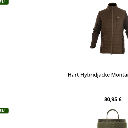
Neu
ewerten
Hart Hybridjacke Montar
Regulärer 
80,95 €
Neu