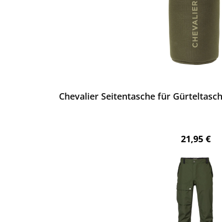
ewerten
Chevalier Seitentasche für Gürteltasc
Regulärer 
21,95 €