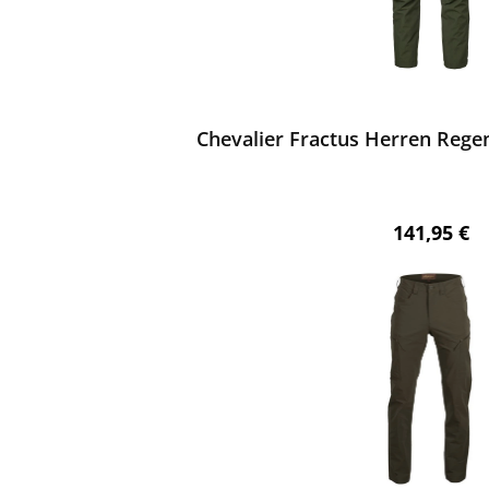
ewerten
Chevalier Fractus Herren Rege
Regulärer 
141,95 €