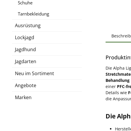
Schuhe
Tarnbekleidung
Ausrüstung
Beschrei
Lockjagd
Jagdhund
Produktin
Jagdarten
Die Alpha Li
Neu im Sortiment
Stretchmater
Behandlung
Angebote
einer
PFC-fr
Details wie
F
Marken
die Anpassu
Die Alph
Herstel