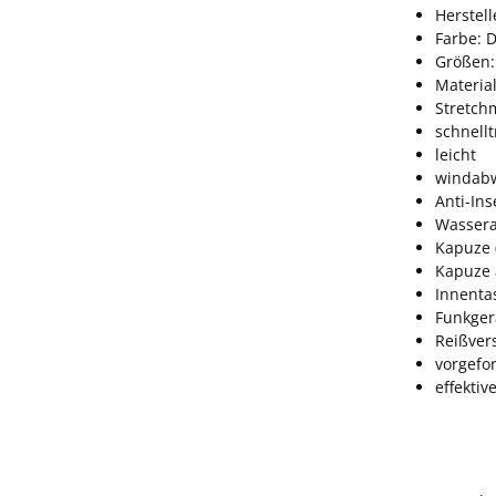
Herstel
Farbe: D
Größen:
Material
Stretch
schnell
leicht
windab
Anti-In
Wassera
Kapuze (
Kapuze
Innenta
Funkger
Reißver
vorgefo
effekti