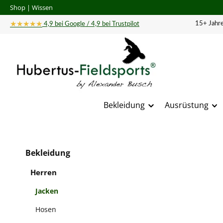
Shop
|
Wissen
 Hauptinhalt springen
Zur Suche springen
Zur Hauptnavigation springen
★★★★★
15+ Jahre
4,9 bei Google / 4,9 bei Trustpilot
Bekleidung
Ausrüstung
Bildergal
Bekleidung
Herren
Jacken
Hosen