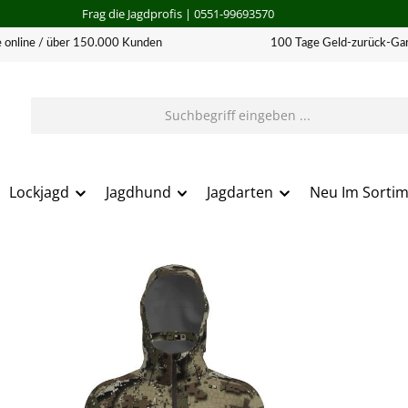
Frag die Jagdprofis
| 0551-99693570
 online / über 150.000 Kunden
100 Tage Geld-zurück-Gar
Lockjagd
Jagdhund
Jagdarten
Neu Im Sorti
erie überspringen