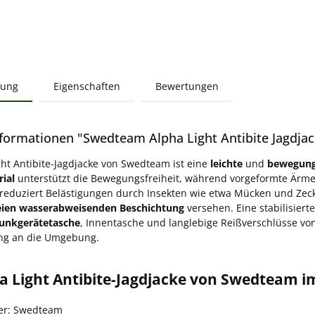
bung
Eigenschaften
Bewertungen
formationen "Swedteam Alpha Light Antibite Jagdjack
ght Antibite-Jagdjacke von Swedteam ist eine
leichte
und
bewegung
ial
unterstützt die Bewegungsfreiheit, während vorgeformte Ärme
reduziert Belästigungen durch Insekten wie etwa Mücken und Zecke
eien wasserabweisenden Beschichtung
versehen. Eine stabilisier
unkgerätetasche
, Innentasche und langlebige Reißverschlüsse vo
ng an die Umgebung.
a Light Antibite-Jagdjacke von Swedteam i
ler: Swedteam