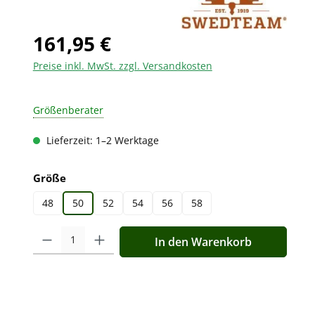
161,95 €
Preise inkl. MwSt. zzgl. Versandkosten
Größenberater
Lieferzeit: 1–2 Werktage
auswählen
Größe
48
50
52
54
56
58
Produkt Anzahl: Gib den gewünschten Wert ein oder benutz
In den Warenkorb