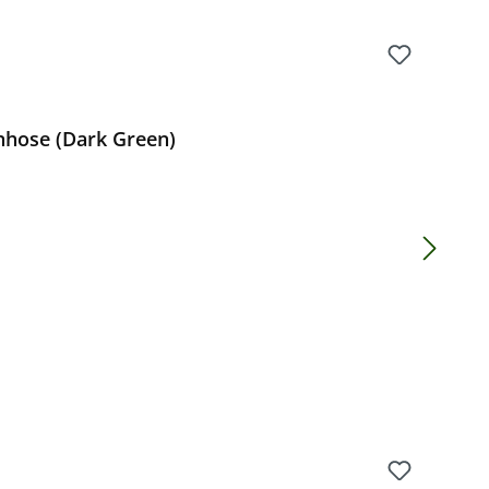
nhose (Dark Green)
Preis: