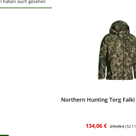
n haben auch gesehen
ktgalerie überspringen
ewerten
Northern Hunting Torg Falki 
Verkaufspreis:
Regulärer Preis
134,06 €
279,95 €
(52.1