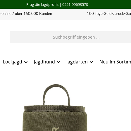
Frag die Jagdprofis
| 0551-99693570
 online / über 150.000 Kunden
100 Tage Geld-zurück-Gar
Lockjagd
Jagdhund
Jagdarten
Neu Im Sorti
erie überspringen