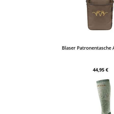
ewerten
Blaser Patronentasche A
Regulärer 
44,95 €