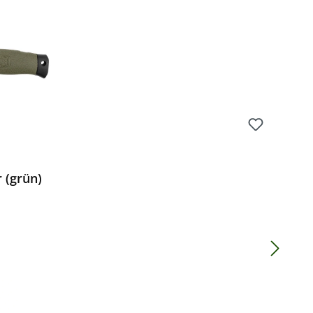
 (grün)
Preis: