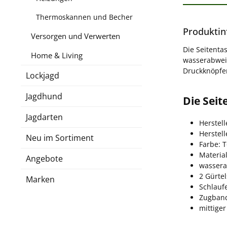
Thermoskannen und Becher
Produktin
Versorgen und Verwerten
Die Seitenta
Home & Living
wasserabweis
Druckknöpf
Lockjagd
Jagdhund
Die Seit
Jagdarten
Herstell
Herstel
Neu im Sortiment
Farbe: 
Material
Angebote
wasser
2 Gürte
Marken
Schlauf
Zugband
mittige