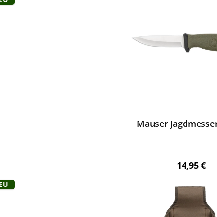
ewerten
Mauser Jagdmesser
Regulärer 
14,95 €
Neu