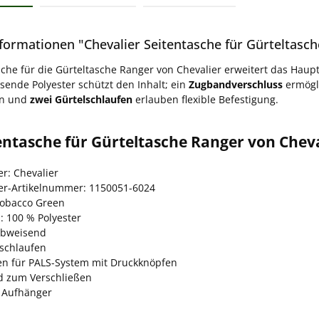
formationen "Chevalier Seitentasche für Gürteltasc
sche für die Gürteltasche Ranger von Chevalier erweitert das Ha
ende Polyester schützt den Inhalt; ein
Zugbandverschluss
ermögl
en und
zwei Gürtelschlaufen
erlauben flexible Befestigung.
entasche für Gürteltasche Ranger von Cheva
er: Chevalier
ler-Artikelnummer: 1150051-6024
Tobacco Green
: 100 % Polyester
abweisend
lschlaufen
en für PALS-System mit Druckknöpfen
 zum Verschließen
r Aufhänger