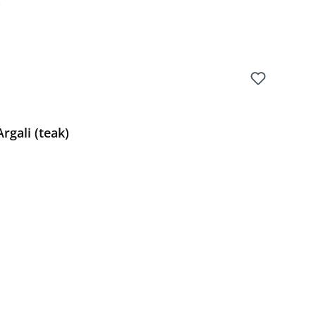
rgali (teak)
Preis: