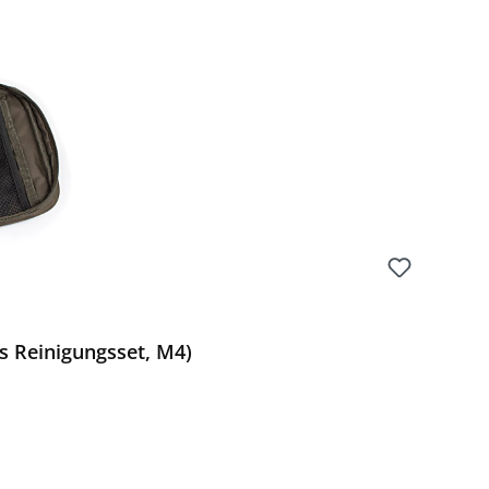
Preis:
es Reinigungsset, M4)
Preis: