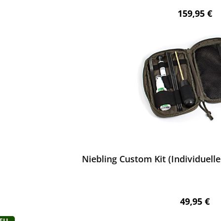
Regulärer 
159,95 €
ewerten
Niebling Custom Kit (Individuell
Regulärer 
49,95 €
Neu