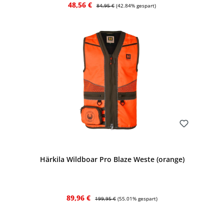
Verkaufspreis:
Regulärer Preis:
48,56 €
84,95 €
(42.84% gespart)
Bewerten
Härkila Wildboar Pro Blaze Weste (orange)
Verkaufspreis:
Regulärer Preis:
89,96 €
199,95 €
(55.01% gespart)