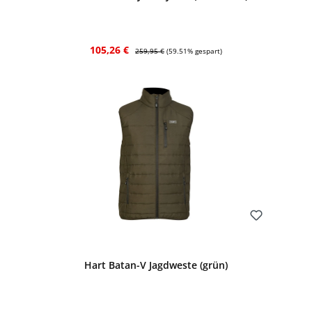
Verkaufspreis:
Regulärer Preis:
105,26 €
259,95 €
(59.51% gespart)
Bewerten
Hart Batan-V Jagdweste (grün)