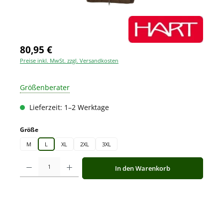
80,95 €
Preise inkl. MwSt. zzgl. Versandkosten
Größenberater
Lieferzeit: 1–2 Werktage
auswählen
Größe
M
L
XL
2XL
3XL
Produkt Anzahl: Gib den gewünschten Wert ein oder benutze die Schaltfläche
In den Warenkorb