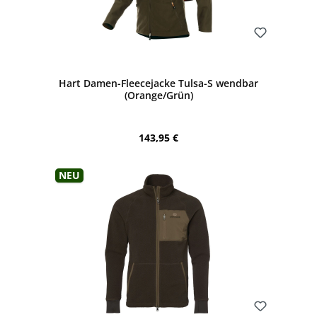
Bewerten
Hart Damen-Fleecejacke Tulsa-S wendbar
(Orange/Grün)
Regulärer Preis:
143,95 €
Neu