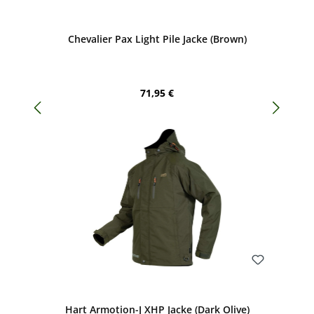
Bewerten
Chevalier Pax Light Pile Jacke (Brown)
Regulärer Preis:
71,95 €
Bewerten
Hart Armotion-J XHP Jacke (Dark Olive)