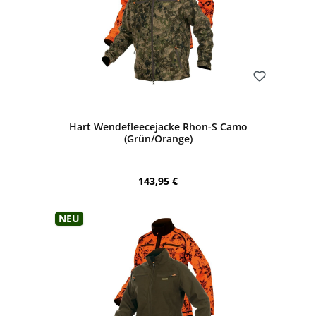
Bewerten
Hart Wendefleecejacke Rhon-S Camo
(Grün/Orange)
Regulärer Preis:
143,95 €
Neu