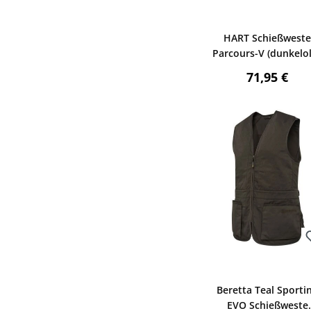
Bewerten
HART Schießwest
Parcours-V (dunkelol
Regulärer P
71,95 €
Bewerten
Beretta Teal Sporti
EVO Schießweste