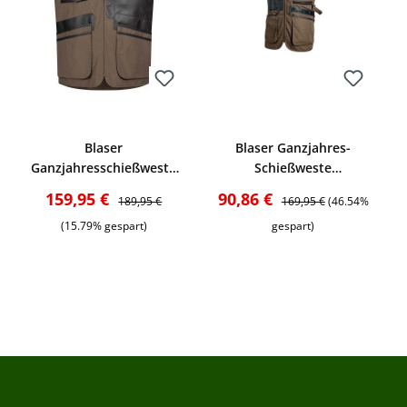
Bewerten
Bewerten
Blaser
Blaser Ganzjahres-
Ganzjahresschießweste
Schießweste
Links (brown)
(Linkshänder)
s:
Verkaufspreis:
Regulärer Preis:
Verkaufspreis:
Regulärer Preis:
159,95 €
90,86 €
189,95 €
169,95 €
(46.54%
(15.79% gespart)
gespart)