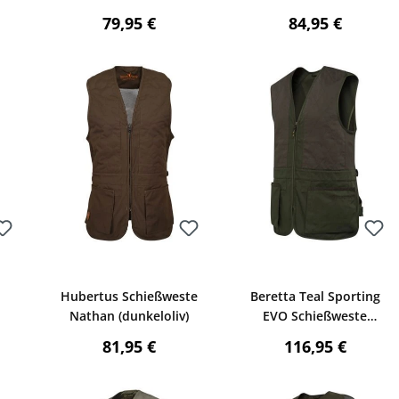
Moss)
(Grün)
reis:
Regulärer Preis:
Regulärer Preis
79,95 €
84,95 €
Bewerten
Bewerten
wertung von 4.88 von 5 Sternen
Hubertus Schießweste
Beretta Teal Sporting
Nathan (dunkeloliv)
EVO Schießweste
te
(Green)
reis:
Regulärer Preis:
Regulärer Preis
81,95 €
116,95 €