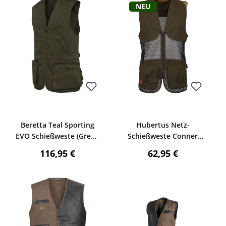
Neu
Bewerten
Bewerten
Beretta Teal Sporting
Hubertus Netz-
EVO Schießweste (Green
Schießweste Conner
Moss)
(dunkeloliv)
:
Regulärer Preis:
Regulärer Preis:
116,95 €
62,95 €