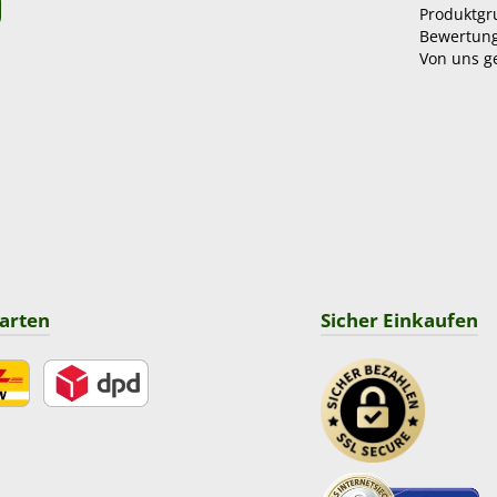
Produktg
Bewertun
Von uns g
arten
Sicher Einkaufen
DPD