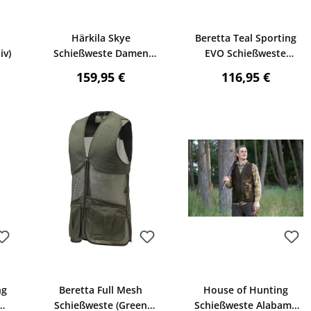
Bewerten
Bewerten
e
Härkila Skye
Beretta Teal Sporting
iv)
Schießweste Damen
EVO Schießweste
(Willow green/Shadow
Damen (Green)
reis:
Regulärer Preis:
Regulärer Preis
159,95 €
116,95 €
brown)
Bewerten
Bewerten
ng
Beretta Full Mesh
House of Hunting
Schießweste (Green
Schießweste Alabama