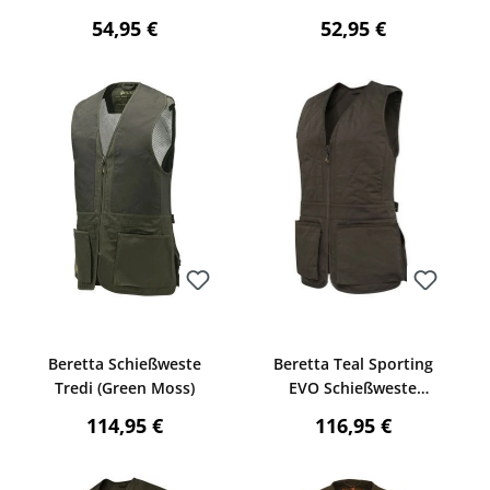
(Timber)
:
Regulärer Preis:
Regulärer Preis:
54,95 €
52,95 €
Bewerten
Bewerten
Beretta Schießweste
Beretta Teal Sporting
Tredi (Green Moss)
EVO Schießweste
Damen (Brown Bark)
:
Regulärer Preis:
Regulärer Preis:
114,95 €
116,95 €