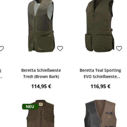
Bewerten
Bewerten
g
Beretta Schießweste
Beretta Teal Sporting
Tredi (Brown Bark)
EVO Schießweste
Damen (Green Moss)
reis:
Regulärer Preis:
Regulärer Preis
114,95 €
116,95 €
Neu