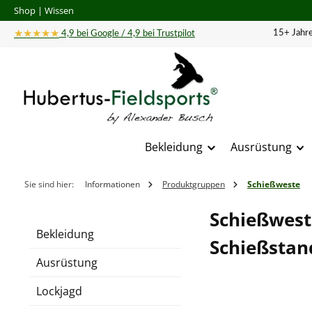
Shop
|
Wissen
 Hauptinhalt springen
Zur Suche springen
Zur Hauptnavigation springen
★★★★★
15+ Jahre
4,9 bei Google / 4,9 bei Trustpilot
Bekleidung
Ausrüstung
Sie sind hier:
Informationen
Produktgruppen
Schießweste
Schießwest
Bekleidung
Schießstan
Ausrüstung
Lockjagd