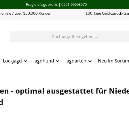
Frag die Jagdprofis
| 0551-99693570
 online / über 150.000 Kunden
100 Tage Geld-zurück-Gar
Lockjagd
Jagdhund
Jagdarten
Neu Im Sorti
en - optimal ausgestattet für Nied
d