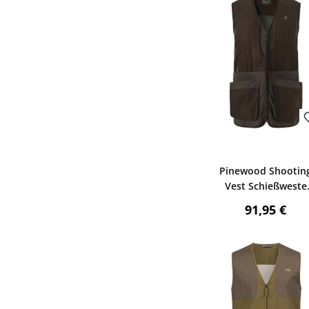
Bewerten
Pinewood Shootin
Vest Schießweste
(Suede Brown)
Regulärer P
91,95 €