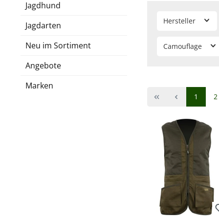
Jagdhund
Hersteller
Jagdarten
Neu im Sortiment
Camouflage
Angebote
Marken
Seite
S
1
2