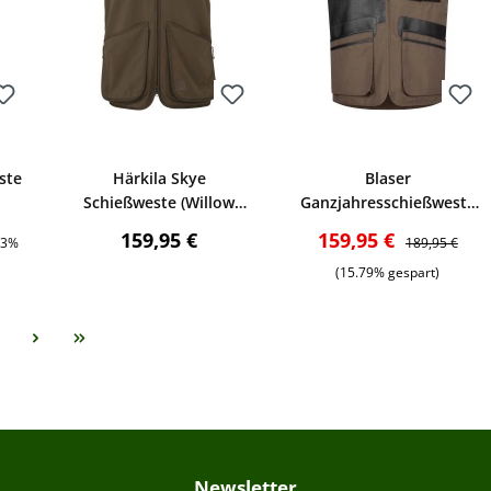
Bewerten
Bewerten
ste
Härkila Skye
Blaser
Schießweste (Willow
Ganzjahresschießweste
green/Shadow brown)
Rechts (brown)
is:
Regulärer Preis:
Verkaufspreis:
Regulärer Prei
159,95 €
159,95 €
23%
189,95 €
(15.79% gespart)
eite
Newsletter