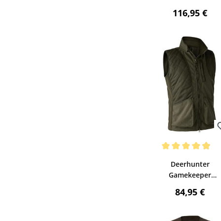
(Brown Bark)
Regulärer P
116,95 €
Bewerten
Durchschnittliche Be
Deerhunter
Gamekeeper
Schießweste (Graphi
Regulärer P
84,95 €
Green Melange )