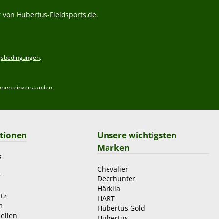
 von Hubertus-Fieldsports.de.
gsbedingungen
.
hnen einverstanden.
tionen
Unsere wichtigsten
Marken
s
Chevalier
r
Deerhunter
Härkila
tz
HART
m
Hubertus Gold
ellen
Hubertus