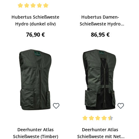
Bewerten
Bewerten
Durchschnittliche Bewertung von 5 von 5 Sternen
Hubertus Schießweste
Hubertus Damen-
Hydro (dunkel oliv)
Schießweste Hydro
(oliv)
:
Regulärer Preis:
Regulärer Preis:
76,90 €
86,95 €
Bewerten
Bewerten
Durchschnittliche Bewertung v
Deerhunter Atlas
Deerhunter Atlas
Schießweste (Timber)
Schießweste mit Netz