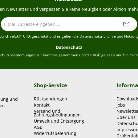
en Newsletter und verpassen Sie keine Neuigkeit oder Aktion mehr
E-
Mail-
Adresse
t durch reCAPTCHA geschützt und es gelten die
Datenschutzrichtlinie
und
Nutzun
*
Datenschutz
schutzbestimmungen
zur Kenntnis genommen und die
AGB
gelesen und bin mit i
Shop-Service
Informa
Rücksendungen
Download
zung und
Kontakt
Jobs
er:
Versand und
Newslette
Zahlungsbedingungen
Über uns
Umwelt und Entsorgung
Datenschu
AGB
r
Impressu
Widerrufsbelehrung
Größentab