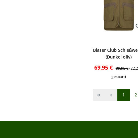
Bewerten
Blaser Club Schießwe
(Dunkel oliv)
Verkaufspreis:
Regulärer Pre
69,95 €
89,95 €
(22.
gespart)
Seite
S
1
2