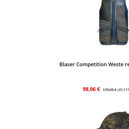
ewerten
Blaser Competition Weste re
Verkaufspreis:
Regulärer Preis:
98,06 €
179,95 €
(45.51