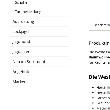
Schuhe
Tarnbekleidung
Ausrüstung
Beschrei
Lockjagd
Jagdhund
Produktin
Jagdarten
Die Weste Pa
Baumwollbe
Neu im Sortiment
für Rechts- 
Angebote
Die Wes
Marken
Herstell
Herstel
Farbe: o
Größen:
Materia