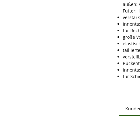
außen: 
Futter: 
verstär
Innenta
für Rec
große V
elastisc
tailliert
verstell
Rückent
Innenta
für Schi
Kunde
Produ