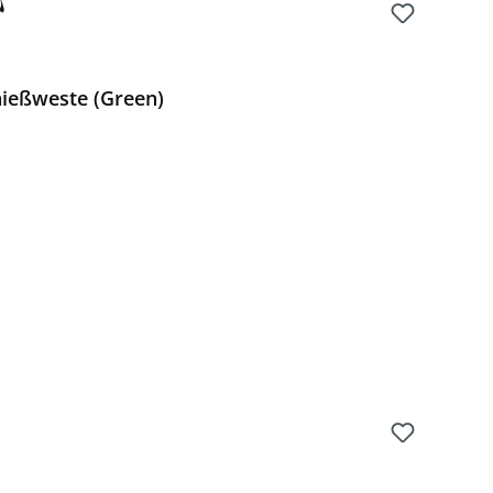
hießweste (Green)
Preis: