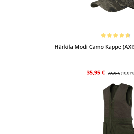
ewerten
chnittliche Bewertung von 4.67 von 5 Sternen
Härkila Modi Camo Kappe (AXI
Verkaufspreis:
Regulärer Preis:
35,95 €
39,95 €
(10.01%