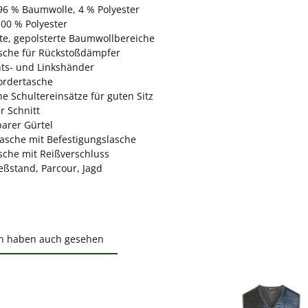
96 % Baumwolle, 4 % Polyester
100 % Polyester
kte, gepolsterte Baumwollbereiche
sche für Rückstoßdämpfer
hts- und Linkshänder
ordertasche
he Schultereinsätze für guten Sitz
er Schnitt
barer Gürtel
asche mit Befestigungslasche
sche mit Reißverschluss
eßstand, Parcour, Jagd
n haben auch gesehen
ktgalerie überspringen