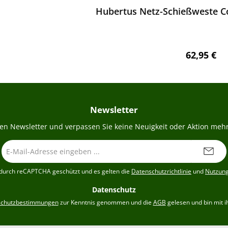
Hubertus Netz-Schießweste Co
Regulärer 
62,95 €
Newsletter
en Newsletter und verpassen Sie keine Neuigkeit oder Aktion mehr
E-
Mail-
Adresse
t durch reCAPTCHA geschützt und es gelten die
Datenschutzrichtlinie
und
Nutzun
*
Datenschutz
schutzbestimmungen
zur Kenntnis genommen und die
AGB
gelesen und bin mit i