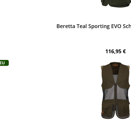
ewerten
Beretta Teal Sporting EVO Sc
Regulärer 
116,95 €
Neu
ewerten