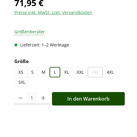
71,95 €
Preise inkl. MwSt. zzgl. Versandkosten
Größenberater
Lieferzeit: 1–2 Werktage
auswählen
Größe
XS
S
M
L
XL
XXL
3XL
4XL
(Diese Option ist zurzeit 
5XL
Produkt Anzahl: Gib den gewünschten Wert ein oder benutz
In den Warenkorb