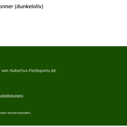
nner (dunkeloliv)
Preis:
 von Hubertus-Fieldsports.de.
gsbedingungen
.
hnen einverstanden.