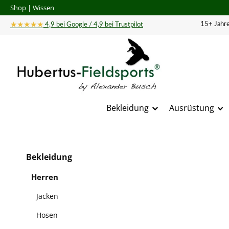
Shop
|
Wissen
 Hauptinhalt springen
Zur Suche springen
Zur Hauptnavigation springen
★★★★★
15+ Jahre
4,9 bei Google / 4,9 bei Trustpilot
Bekleidung
Ausrüstung
Bildergal
Bekleidung
Herren
Jacken
Hosen