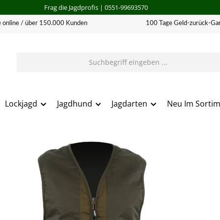
Frag die Jagdprofis
| 0551-99693570
 online / über 150.000 Kunden
100 Tage Geld-zurück-Gar
Lockjagd
Jagdhund
Jagdarten
Neu Im Sorti
erie überspringen