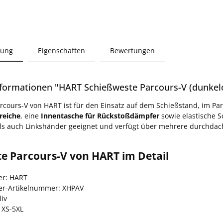
bung
Eigenschaften
Bewertungen
formationen "HART Schießweste Parcours-V (dunkelo
rcours-V von HART ist für den Einsatz auf dem Schießstand, im Par
reiche
, eine
Innentasche für Rückstoßdämpfer
sowie elastische S
als auch Linkshänder geeignet und verfügt über mehrere durchda
te Parcours-V von HART im Detail
er: HART
ler-Artikelnummer: XHPAV
liv
 XS-5XL
l