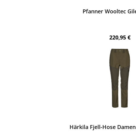
Pfanner Wooltec Gil
Regulärer 
220,95 €
ewerten
Härkila Fjell-Hose Damen 