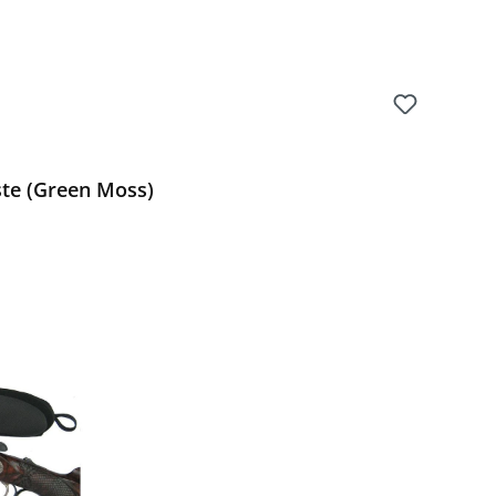
ste (Green Moss)
Preis: