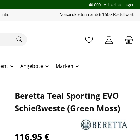
40.000+ Artikel auf Lager
antie
Versandkostenfrei ab € 150,- Bestellwert
ment
Angebote
Marken
Beretta Teal Sporting EVO
Schießweste (Green Moss)
116,95 €