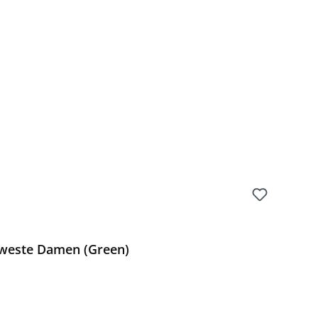
Preis:
ßweste Damen (Green)
Preis: