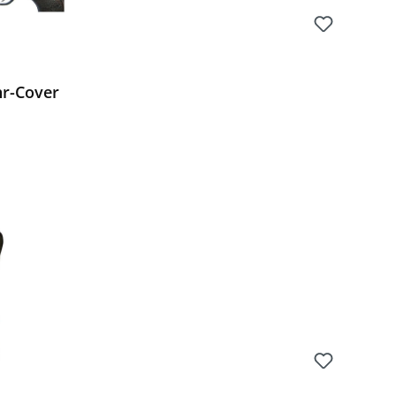
hr-Cover
Preis: