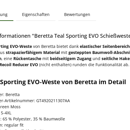
bung
Eigenschaften
Bewertungen
formationen "Beretta Teal Sporting EVO Schießwest
rting EVO-Weste
von Beretta bietet dank
elastischer Seitenbereic
aus
strapazierfähigem Material
mit
gesteppten Baumwoll-Abschni
n
, eine
Rückentasche
mit
beidseitigem Zugang
und
seitliche Hak
 Recoil Reducer EVO
(nicht enthalten) runden die Funktionalität ab.
 Sporting EVO-Weste von Beretta im Detail
er: Beretta
ler-Artikelnummer: GT4920211307AA
Green Moss
 S-4XL
l: 65 % Polyester, 35 % Baumwolle
: regular fit