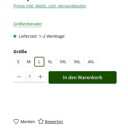
Preise inkl. MwSt. zzgl. Versandkosten
Größenberater
Lieferzeit: 1–2 Werktage
auswählen
Größe
S
M
L
XL
XXL
3XL
4XL
Produkt Anzahl: Gib den gewünschten Wert ein oder benutz
In den Warenkorb
Merken
Bewerten