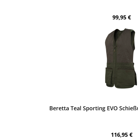
Regulärer 
99,95 €
ewerten
Beretta Teal Sporting EVO Schie
Regulärer 
116,95 €