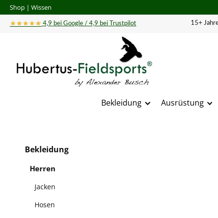
Shop
|
Wissen
 Hauptinhalt springen
Zur Suche springen
Zur Hauptnavigation springen
★★★★★
15+ Jahre
4,9 bei Google / 4,9 bei Trustpilot
Bekleidung
Ausrüstung
Bildergal
Bekleidung
Herren
Jacken
Hosen