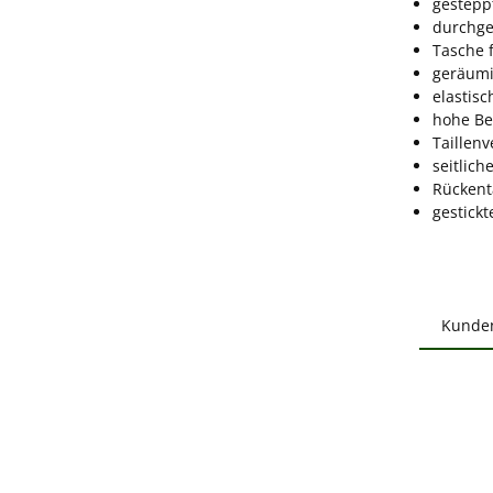
gestepp
durchge
Tasche f
geräumi
elastis
hohe Be
Taillen
seitlich
Rückent
gestickt
Kunde
Produ