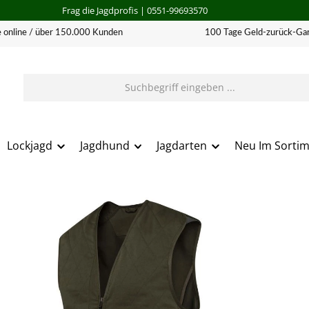
Frag die Jagdprofis
| 0551-99693570
 online / über 150.000 Kunden
100 Tage Geld-zurück-Gar
Lockjagd
Jagdhund
Jagdarten
Neu Im Sorti
erie überspringen