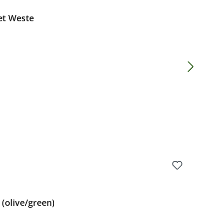
et Weste
Preis:
(olive/green)