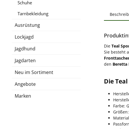
Schuhe
Tarnbekleidung
Beschrei
Ausrüstung
Produktin
Lockjagd
Die
Teal Spo
Jagdhund
Sie besteht 
Fronttasche
Jagdarten
den
Beretta
Neu im Sortiment
Die Teal
Angebote
Herstell
Marken
Herstel
Farbe: 
Größen:
Materia
Passform