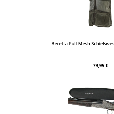
ewerten
Beretta Full Mesh Schießwe
Regulärer 
79,95 €